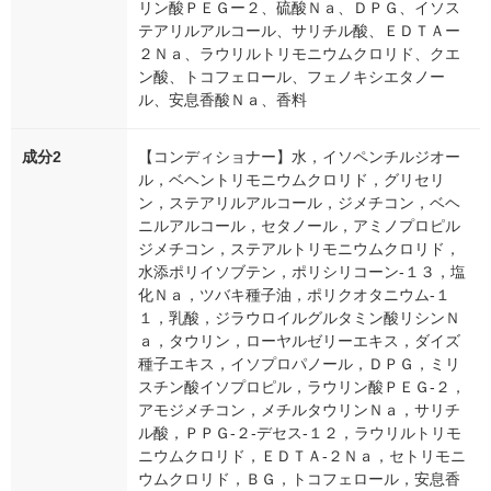
リン酸ＰＥＧー２、硫酸Ｎａ、ＤＰＧ、イソス
テアリルアルコール、サリチル酸、ＥＤＴＡー
２Ｎａ、ラウリルトリモニウムクロリド、クエ
ン酸、トコフェロール、フェノキシエタノー
ル、安息香酸Ｎａ、香料
成分2
【コンディショナー】水，イソペンチルジオー
ル，ベヘントリモニウムクロリド，グリセリ
ン，ステアリルアルコール，ジメチコン，ベヘ
ニルアルコール，セタノール，アミノプロピル
ジメチコン，ステアルトリモニウムクロリド，
水添ポリイソブテン，ポリシリコーン‐１３，塩
化Ｎａ，ツバキ種子油，ポリクオタニウム‐１
１，乳酸，ジラウロイルグルタミン酸リシンＮ
ａ，タウリン，ローヤルゼリーエキス，ダイズ
種子エキス，イソプロパノール，ＤＰＧ，ミリ
スチン酸イソプロピル，ラウリン酸ＰＥＧ‐２，
アモジメチコン，メチルタウリンＮａ，サリチ
ル酸，ＰＰＧ‐２‐デセス‐１２，ラウリルトリモ
ニウムクロリド，ＥＤＴＡ‐２Ｎａ，セトリモニ
ウムクロリド，ＢＧ，トコフェロール，安息香