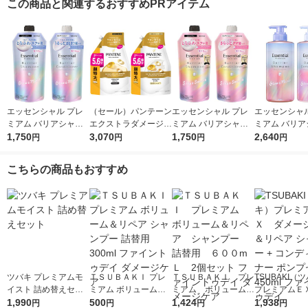
この商品と関連するおすすめPRアイテム
エッセンシャル プレ
（セール）パンテーン
エッセンシャル プレ
エッセンシャル
ミアム バリアシャン
エクストラダメージリ
ミアム バリアシャン
ミアム バリア
プー + コンディショ
1,750
ペア シャンプー + コ
3,070
プー + コンディショ
1,750
プー + コン
2,640
円
円
円
円
ナー グロウ 詰替セッ
ンディショナー 超特
ナー シルキー 詰替セ
ナー グロウ 
ト 各340ml
大1.7L 2個セット P＆
ット 各340ml
ット 各450ml
こちらの商品もおすすめ
G
ツバキ プレミアムモ
ＴＳＵＢＡＫＩ プレ
ＴＳＵＢＡＫＩ プレ
TSUBAKI（
イスト 詰め替えセッ
ミアム ボリューム＆
ミアム ボリューム＆
プレミアムＥ
ト
1,990
リペア シャンプー 詰
500
リペア シャンプー
1,424
ージケア＆リペ
1,938
円
円
円
円