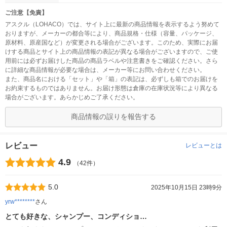
ご注意【免責】
アスクル（LOHACO）では、サイト上に最新の商品情報を表示するよう努めて
おりますが、メーカーの都合等により、商品規格・仕様（容量、パッケージ、
原材料、原産国など）が変更される場合がございます。このため、実際にお届
けする商品とサイト上の商品情報の表記が異なる場合がございますので、ご使
用前には必ずお届けした商品の商品ラベルや注意書きをご確認ください。さら
に詳細な商品情報が必要な場合は、メーカー等にお問い合わせください。
また、商品名における「セット」や「箱」の表記は、必ずしも箱でのお届けを
お約束するものではありません。お届け形態は倉庫の在庫状況等により異なる
場合がございます。あらかじめご了承ください。
商品情報の誤りを報告する
レビュー
レビューとは
4.9
（42件）
5.0
2025年10月15日 23時9分
yrw********
さん
とても好きな、シャンプー、コンディショ…