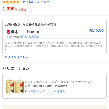
4.9 （42件のレビュー）
1,990
円
（税込）
お買い物でもらえる特典
最大付与率7%
内訳を見る
5
獲得
%
(90pt)
うち4.5%は
利用先・期間限定
ログイン&全額PayPay支払いで獲得できます。原則として税抜金額に対し付与されます。
表示よりも実際の付与数、付与率が少ない場合があります。詳細は内訳からご確認くださ
い。
ログインはこちら
バリエーション
セット／単品：
シャンプー/コンディショナーセット
容量：
900ml＋900ml（つめかえ）
すべてのバリエーションを見る