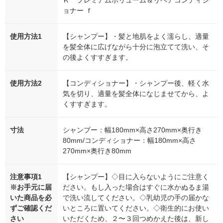
ョナー ｆ
使用方法1
【シャンプー】・髪と地肌をよく濡らし、適量
を髪全体に広げながら十分に泡立てて洗い、そ
の後よくすすぎます。
使用方法2
【コンディショナー】・シャンプー後、軽く水
気を切り、適量を髪全体になじませてから、よ
くすすぎます。
寸法
シャンプー：幅180mm×高さ270mm×奥行き
80mm/コンディショナー：幅180mm×高さ
270mm×奥行き80mm
注意事項1
【シャンプー】◇目に入らないようにご注意く
※お手元に届
ださい。もし入った場合はすぐに水かぬるま湯
いた商品を必
で洗い流してください。◇乳幼児の手の届かな
ずご確認くだ
いところに置いてください。◇衛生的にお使い
さい
いただくため、２〜３回つめかえた後は、新し