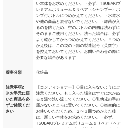
い本体をお求めください。・必ず、TSUBAKIプ
レミアムボリューム＆リペア〈シャンプー〉ポ
ンプ付ボトルにつめかえてください。・水道水
や他の商品と混ぜないでください。・雑菌が入
るのを防ぐため、空のボトルの内側は洗わずに
そのままご使用ください。洗った場合は、必ず
よく乾かしてからつめかえてください。＊つめ
かえ後は、この袋の下部の製造記号（英数字）
を控えておいてください。お問い合わせの際に
必要な場合があります
薬事分類
化粧品
注意事項2
【コンディショナー】◇目に入らないようにご
※お手元に届
注意ください。もし入った場合はすぐに水かぬ
いた商品を必
るま湯で洗い流してください。◇乳幼児の手の
ずご確認くだ
届かないところに置いてください。◇衛生的に
さい
お使いいただくため、２〜３回つめかえた後
は、新しい本体をお求めください。・必ず、
TSUBAKIプレミアムボリューム＆リペア〈ヘア