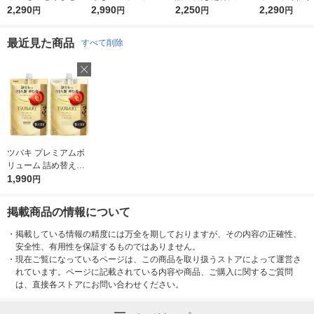
る シャンプー 詰め替
2,290
め替え 超特大 1080ml
2,990
ml 2個 花王
2,250
ヤ コンディシ
2,290
円
円
円
円
え 大容量 1080ml 2個
2個 花王
詰替 大容量 108
花王
個 花王
最近見た商品
すべて削除
ツバキ プレミアムボ
お気に入りに
登録しました
リューム 詰め替えセ
ット
1,990
円
掲載商品の情報について
・
掲載している情報の精度には万全を期しておりますが、その内容の正確性、
安全性、有用性を保証するものではありません。
・
現在ご覧になっているページは、この商品を取り扱うストアによって運営さ
れています。ページに記載されている内容や商品、ご購入に関するご質問
は、直接各ストアにお問い合わせください。