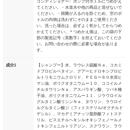
コンディショナー〉ポンプ付ボトルにつめかえ
てください。・水道水や他の商品と混ぜないで
ください。・雑菌が入るのを防ぐため、空のボ
トルの内側は洗わずにそのままご使用くださ
い。洗った場合は、必ずよく乾かしてからつめ
かえてください。＊つめかえ後は、この袋の下
部の製造記号（英数字）を控えておいてくださ
い。お問い合わせの際に必要な場合がありま
す。
成分1
【シャンプー】水、ラウレス硫酸Ｎａ、コカミ
ドプロピルベタイン、グアーヒドロキシプロピ
ルトリモニウムクロリド、ＰＥＧー６０水添ヒ
マシ油、ポリクオタニウムー１０、ココイルメ
チルタウリンＮａ、アスパラギン酸、ツバキ種
子油、ポリクオタニウムー１１、ジラウロイル
グルタミン酸リシンＮａ、タウリン、ラウロイ
ルグルタミン酸ジ（フィトステリル/オクチルド
デシル）、マカデミアナッツ脂肪酸フィトステ
リル、ビスエチルヘキシルオキシフェノールメ
トキシフェニルトリアジン、スクワラン、ラウ