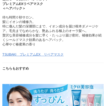
プレミアムEXリペアマスク
＜ヘアパック＞
待ち時間０秒サロン。
髪にイオンの補修力。
特に傷んだ髪の深層部にまで、イオン成分を届け根本ダメージケ
ア。毛先までなめらかな、艶あふれる極上のオーラ髪へ。
贅沢な美容補修成分を髪に早く・たっぷり届け密封。補修効果が続
くシールドマスク効果のあるヘアパック。
心華やぐ椿蜜果の香り
TSUBAKI プレミアムEX リペアマスク
こちらもおすすめ