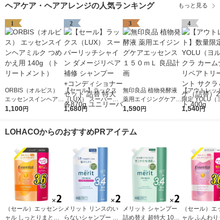
ヘアケア・ヘアアレンジの人気ランキング
もっと見る
1
2
3
4
ORBIS（オルビス）
【セール】ラックス
無印良品 植物発酵液
【アウトレッ
エッセンスインヘアミ
（LUX） スーパーリ
薬用エイジングケアエ
限定 YOLU
ルク つめかえ用 140g
1,100
ッチシャイン ダメー
1,680
ッセンス １５０ｍＬ
1,590
サクラ カーム
1,540
円
円
円
円
（トリートメント）
ジリペア 補修 シャン
良品計画
リペアトリー
プー+コンディショナ
サクラ＆ミュ
LOHACOからのおすすめPRアイテム
ー セット 詰替 特大 各
替）2個セット 
870g ユニリーバ
（セール）エッセンシ
メリット リンスのい
メリット シャンプー
（セール）エ
ャル しっとりまとま
らないシャンプー 詰
詰め替え 超特大 1080
ャル ふんわり