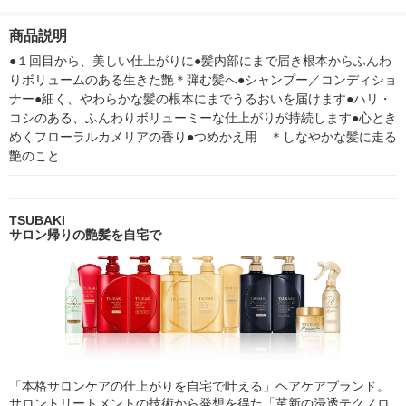
替用 300ml ファイン
詰替用 ６００mＬ
ャンプー + 
トゥデイ ダメージケ
2個セット ファイント
ショナー ポン
商品説明
ア
ゥデイ ダメージケア
ト 450ml フ
ゥデイ
●１回目から、美しい仕上がりに●髪内部にまで届き根本からふんわ
りボリュームのある生きた艶＊弾む髪へ●シャンプー／コンディショ
ナー●細く、やわらかな髪の根本にまでうるおいを届けます●ハリ・
コシのある、ふんわりボリューミーな仕上がりが持続します●心とき
めくフローラルカメリアの香り●つめかえ用　＊しなやかな髪に走る
艶のこと
TSUBAKI
サロン帰りの艶髪を自宅で
「本格サロンケアの仕上がりを自宅で叶える」ヘアケアブランド。
サロントリートメントの技術から発想を得た「革新の浸透テクノロ