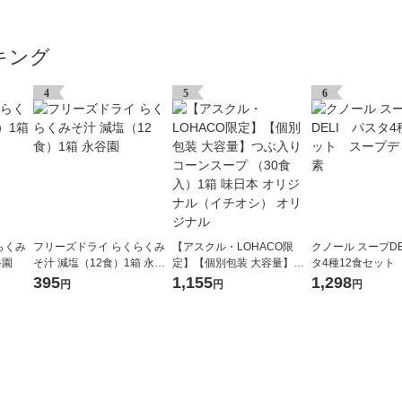
キング
4
5
6
らくみ
フリーズドライ らくらくみ
【アスクル・LOHACO限
クノール スープDE
谷園
そ汁 減塩（12食）1箱 永谷
定】【個別包装 大容量】つ
タ4種12食セット
園
ぶ入り コーンスープ （30食
リ 味の素
395
1,155
1,298
円
円
円
入）1箱 味日本 オリジナル
（イチオシ） オリジナル