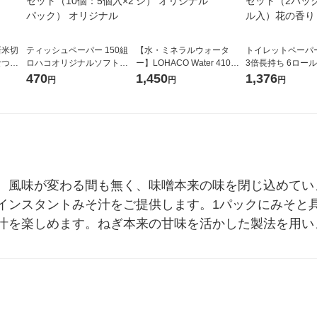
新米切
ティッシュペーパー 150組
【水・ミネラルウォータ
トイレットペーパ
なつぼ
ロハコオリジナルソフトパ
ー】LOHACO Water 410ml
3倍長持ち 6ロール 75m 再
令和7年産
ックティッシュ フィオナ オ
1箱（20本入）ラベルレス
紙配合 スコッテ
470
1,450
1,376
円
円
円
ル
リジナル 1セット（10個：
（イチオシ） オリジナル
パック 1セット（2
5個入×2パック） オリジナ
ロール入）花の香
ル
。風味が変わる間も無く、味噌本来の味を閉じ込めてい
インスタントみそ汁をご提供します。1パックにみそと
汁を楽しめます。ねぎ本来の甘味を活かした製法を用い