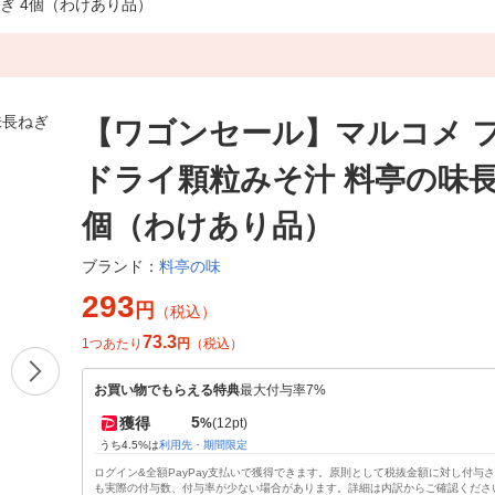
ぎ 4個（わけあり品）
【ワゴンセール】マルコメ 
ドライ顆粒みそ汁 料亭の味長
個（わけあり品）
料亭の味
ブランド：
293
円
（税込）
73.3
1つあたり
円
（税込）
お買い物でもらえる特典
最大付与率7%
5
獲得
%
(12pt)
うち4.5%は
利用先・期間限定
ログイン&全額PayPay支払いで獲得できます。原則として税抜金額に対し付与
も実際の付与数、付与率が少ない場合があります。詳細は内訳からご確認くださ