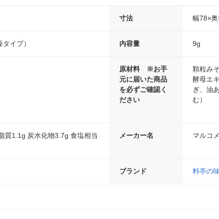
寸法
幅78×奥
燥タイプ）
内容量
9g
原材料 ※お手
顆粒み
元に届いた商品
酵母エ
を必ずご確認く
ぎ、油
ださい
む）
脂質1.1g 炭水化物3.7g 食塩相当
メーカー名
マルコ
ブランド
料亭の