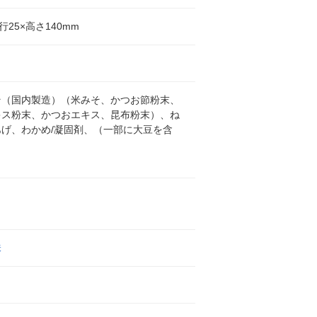
行25×高さ140mm
そ（国内製造）（米みそ、かつお節粉末、
キス粉末、かつおエキス、昆布粉末）、ね
あげ、わかめ/凝固剤、（一部に大豆を含
メ
味