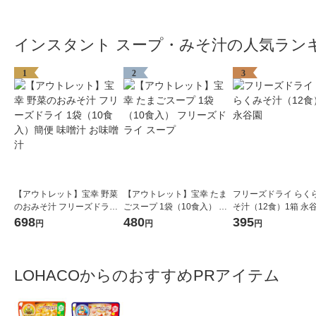
ント味噌汁
インスタント スープ・みそ汁の人気ラン
1
2
3
【アウトレット】宝幸 野菜
【アウトレット】宝幸 たま
フリーズドライ らく
のおみそ汁 フリーズドライ
ごスープ 1袋（10食入） フ
そ汁（12食）1箱 永
1袋（10食入）簡便 味噌汁
リーズドライ スープ
698
480
395
円
円
円
お味噌汁
LOHACOからのおすすめPRアイテム