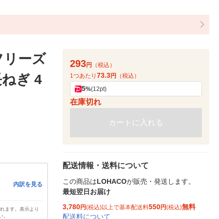
フリーズ
293
円
（税込）
73.3
ねぎ 4
1つあたり
円
（税込）
5
%
(12pt)
在庫切れ
カートに入れる
配送情報・送料について
この商品は
LOHACO
が販売・発送します。
内訳を見る
最短翌日お届け
3,780
550
無料
円
(税込)以上で基本配送料
円
(税込)
されます。表示より
配送料について
い。