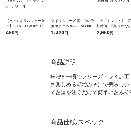
【水・ミネラルウォータ
アイリスフーズ 富士山の強
【アウトレット】【
ー】LOHACO Water（ロハ
炭酸水 ラベルレス 500ml 1
替特価】北海道産な
コウォーター）2L ラベルレ
箱（24本入）
し 無洗米 5kg 1袋 
490
1,420
2,980
円
円
円
ス 1箱（5本入）（イチオ
米 木徳神糧 オリジナ
シ） オリジナル
商品説明
味噌を一瞬でフリーズドライ加工
ま楽しめる顆粒みそ汁で美味しい
てお湯を注ぐだけで簡単におみそ
商品仕様/スペック