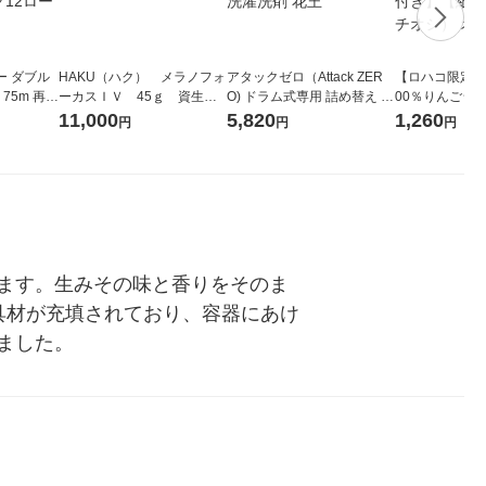
ー ダブル
HAKU（ハク） メラノフォ
アタックゼロ（Attack ZER
【ロハコ限定】
生
ーカスＩＶ 45ｇ 資生
O) ドラム式専用 詰め替え メ
00％りんごジュー
ィフラワー
堂 おまけ付き
ガジャンボ 2300g 1セット
箱（18本入）
11,000
5,820
1,260
円
円
円
パック12
（2個入) 洗濯洗剤 花王
【クイズ付き】
り
ク】（イチオシ
ル
ます。生みその味と香りをそのま
具材が充填されており、容器にあけ
ました。