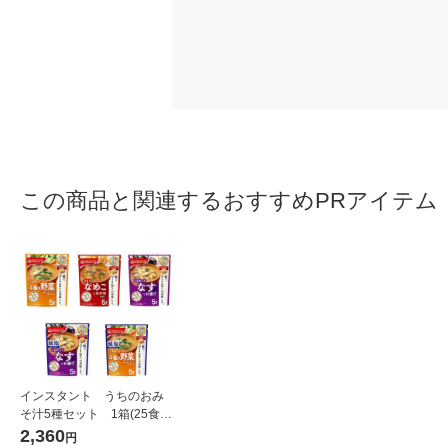
この商品と関連するおすすめPRアイテム
インスタント うちのおみ
そ汁5種セット 1箱(25食
入) アマノフーズ インスタ
2,360
円