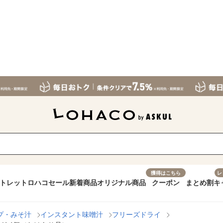
獲得はこちら
レ
トレット
ロハコセール
新着商品
オリジナル商品
クーポン
まとめ割
キ
プ・みそ汁
インスタント味噌汁
フリーズドライ