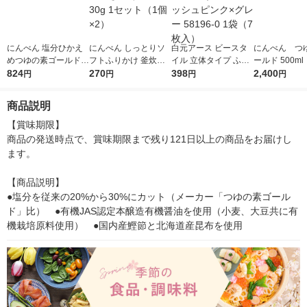
にんべん 塩分ひかえ
にんべん しっとりソ
白元アース ビースタ
にんべん つ
めつゆの素ゴールド 5
フトふりかけ 釜炊き
イル 立体タイプ ふつ
ールド 500ml
00ml
824
鮭そぼろ 30g 1セット
270
うサイズ アッシュピ
398
2,400
円
円
円
円
（1個×2）
ンク×グレー 58196-0
1袋（7枚入）
商品説明
【賞味期限】

商品の発送時点で、賞味期限まで残り121日以上の商品をお届けし
ます。

【商品説明】

●塩分を従来の20%から30%にカット（メーカー「つゆの素ゴール
ド」比）　●有機JAS認定本醸造有機醤油を使用（小麦、大豆共に有
機栽培原料使用）　●国内産鰹節と北海道産昆布を使用