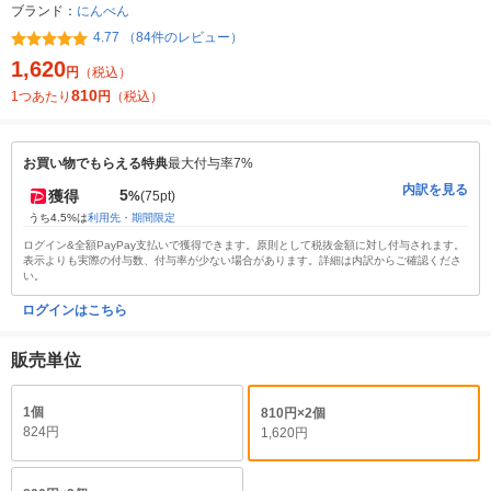
ブランド：
にんべん
4.77 （84件のレビュー）
1,620
円
（税込）
810
1つあたり
円
（税込）
お買い物でもらえる特典
最大付与率7%
内訳を見る
5
獲得
%
(75pt)
うち4.5%は
利用先・期間限定
ログイン&全額PayPay支払いで獲得できます。原則として税抜金額に対し付与されます。
表示よりも実際の付与数、付与率が少ない場合があります。詳細は内訳からご確認くださ
い。
ログインはこちら
販売単位
1個
810円×2個
824円
1,620円