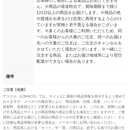
お客様のご都合による返品はお受けできませ
ん。※商品の発送時点で、賞味期限まで残り
121日以上の商品をお届けします。※商品の色
や質感を出来るだけ忠実に再現するよう心がけ
ていますが実物と若干異なる場合がございま
す。※多くのお客様にご利用いただくため、同
一のお客様からの大量のご注文、同一のお届け
先への大量のご注文は、ご注文のキャンセルを
させていただく場合がございます。※一緒にご
注文する商品、またはお届け地域等により翌日
配達ができない場合があります。
備考
ご注意【免責】
アスクル（LOHACO）では、サイト上に最新の商品情報を表示するよう努めて
おりますが、メーカーの都合等により、商品規格・仕様（容量、パッケージ、
原材料、原産国など）が変更される場合がございます。このため、実際にお届
けする商品とサイト上の商品情報の表記が異なる場合がございますので、ご使
用前には必ずお届けした商品の商品ラベルや注意書きをご確認ください。さら
に詳細な商品情報が必要な場合は、メーカー等にお問い合わせください。
また、商品名における「セット」や「箱」の表記は、必ずしも箱でのお届けを