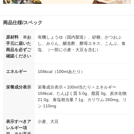
商品仕様/スペック
原材料 ※お
有機しょうゆ（国内製造）、砂糖、かつおぶ
手元に届いた
し、みりん、醸造酢、酵母エキス、こんぶ、食
商品を必ずご
塩、（一部に小麦・大豆を含む）
確認ください
エネルギー
104kcal（100mlあたり）
栄養成分表示
栄養成分表示＜100ml当たり＞エネルギー
104kcal、たんぱく質 5.0g、脂質 0g、炭水化物
21.0g、食塩相当量 7.1g、カリウム 260mg、リ
ン 110mg
表示すべきア
小麦、大豆
レルギー項