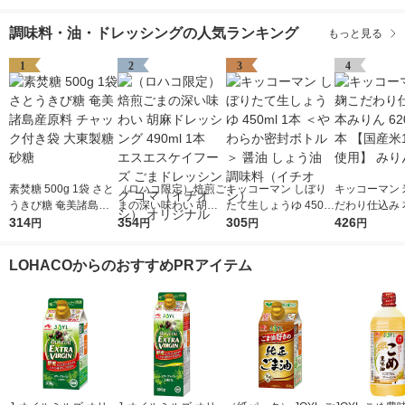
調味料・油・ドレッシングの人気ランキング
もっと見る
1
2
3
4
素焚糖 500g 1袋 さと
（ロハコ限定）焙煎ご
キッコーマン しぼり
キッコーマン 
うきび糖 奄美諸島産
まの深い味わい 胡麻
たて生しょうゆ 450m
だわり仕込み 
原料 チャック付き袋
314
ドレッシング 490ml 1
354
l 1本 ＜やわらか密封
305
ん 620ml 1
426
円
円
円
円
大東製糖 砂糖
本 エスエスケイフー
ボトル＞ 醤油 しょう
米100％使用
ズ ごまドレッシング
油 調味料（イチオ
LOHACOからのおすすめPRアイテム
ゴマ（イチオシ） オ
シ）
リジナル