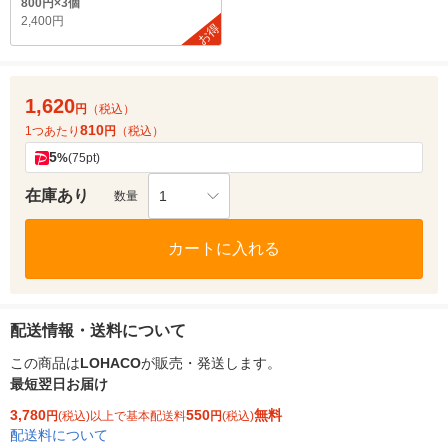
800円×3個
2,400円
お得
1,620
円
（税込）
810
1つあたり
円
（税込）
5
%
(75pt)
在庫あり
1
数量
カートに入れる
配送情報・送料について
この商品は
LOHACO
が販売・発送します。
最短翌日お届け
3,780
550
無料
円
(税込)以上で基本配送料
円
(税込)
配送料について