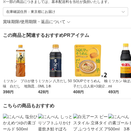
※
一部の商品につきましては、基本配送料を当社が負担いたします。
在庫確認住所：東京都にお届け
賞味期限/使用期限・返品について
この商品と関連するおすすめPRアイテム
ミツカン プロが使う
ミツカン 八方だし 50
SOUPでそうめん 柚
ミツカン 味ぽん
味 白だし 地鶏昆
0ML 1本
子だし(1人前×3袋)2個
ml
布 1L（1000ml）
398
428
ミツカン 個包装そう
408
493
円
円
円
円
1本
めんつゆ
こちらの商品もおすすめ