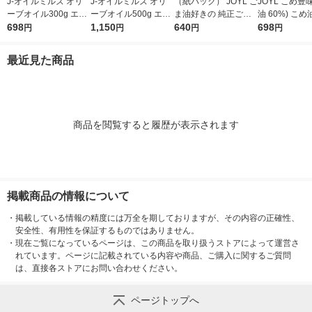
J-オイルミルズ オリ
J-オイルミルズ オリ
（紙パック） JOYL ご
JOYL こめ豊味
ーブオイル300g エキ
ーブオイル500g エキ
ま油好きの 純正ごま
油 60%) こめ油 ブレ
ストラバージン スペ
698
ストラバージン スペ
1,150
油 300g 1本 味の素 J-
640
ンド 味の素 J
698
円
円
円
円
イン産オリーブ100%
イン産オリーブ100%
オイルミルズ
ミルズ 900g 
1本（紙パック） JOY
1本（紙パック） JOY
本
最近見た商品
L
L
商品を閲覧すると履歴が表示されます
掲載商品の情報について
・
掲載している情報の精度には万全を期しておりますが、その内容の正確性、
安全性、有用性を保証するものではありません。
・
現在ご覧になっているページは、この商品を取り扱うストアによって運営さ
れています。ページに記載されている内容や商品、ご購入に関するご質問
は、直接各ストアにお問い合わせください。
ページトップへ