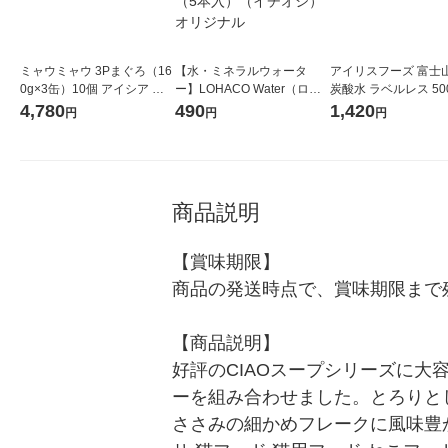
ミャウミャウ 3Pまぐろ（16
【水・ミネラルウォータ
アイリスフーズ 富士
0g×3缶）10個 アイシア キ
ー】LOHACO Water（ロハ
炭酸水 ラベルレス 500
ャットフード 猫用 ウェット
コウォーター）2L ラベルレ
箱（24本入）
4,780
490
1,420
円
円
円
缶詰
ス 1箱（5本入）（イチオ
シ） オリジナル
商品説明
【賞味期限】

商品の発送時点で、賞味期限まで残
【商品説明】

好評のCIAOスープシリーズに
ーを組み合わせました。とろりと
ささみの細かめフレークに風味豊か