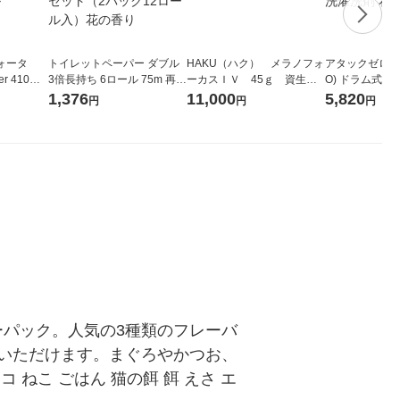
ォータ
トイレットペーパー ダブル
HAKU（ハク） メラノフォ
アタックゼロ（At
r 410ml
3倍長持ち 6ロール 75m 再生
ーカスＩＶ 45ｇ 資生
O) ドラム式専
ベルレス
紙配合 スコッティフラワー
堂 おまけ付き
ガジャンボ 230
1,376
11,000
5,820
円
円
円
リジナル
パック 1セット（2パック12
（2個入) 洗濯
ロール入）花の香り
ーパック。人気の3種類のフレーバ
いただけます。まぐろやかつお、
ねこ ごはん 猫の餌 餌 えさ エ