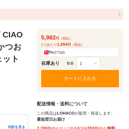
CIAO
5,982
円
（税込）
1,994
かつお
1つあたり
円
（税込）
5
%
(273pt)
ウェット
在庫あり
1
数量
カートに入れる
配送情報・送料について
この商品は
LOHACO
が販売・発送します。
最短翌日お届け
内訳を見る
3,780
550
無料
円
(税込)以上で基本配送料
円
(税込)