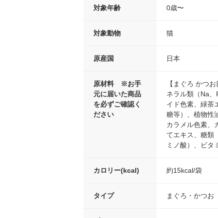
対象年齢
0歳〜
対象動物
猫
原産国
日本
原材料 ※お手
【まぐろ かつ
元に届いた商品
ネラル類（Na
を必ずご確認く
イド色素、緑茶
ださい
糖等）、植物性
カラメル色素、
てエキス、糖類
ミノ酸）、ビタ
カロリー(kcal)
約15kcal/袋
タイプ
まぐろ・かつお