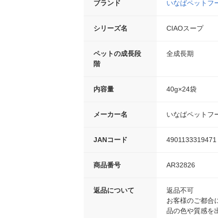
ブランド
いなばペットフ
シリーズ名
CIAOスープ
ペットの成長段
全成長期
階
内容量
40g×24袋
メーカー名
いなばペットフ
JANコード
4901133319471
商品番号
AR32826
返品について
返品不可
お客様のご都合
品の色や質感を