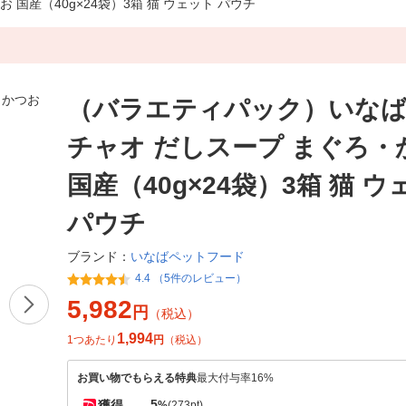
 国産（40g×24袋）3箱 猫 ウェット パウチ
（バラエティパック）いなば 
チャオ だしスープ まぐろ・
国産（40g×24袋）3箱 猫 
パウチ
いなばペットフード
ブランド：
4.4 （5件のレビュー）
5,982
円
（税込）
1,994
1つあたり
円
（税込）
お買い物でもらえる特典
最大付与率16%
5
獲得
%
(273pt)