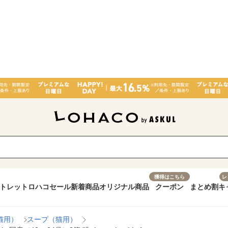
獲得はこちら
レ
トレット
ロハコセール
新着商品
オリジナル商品
クーポン
まとめ割
キ
猫用）
スープ（猫用）