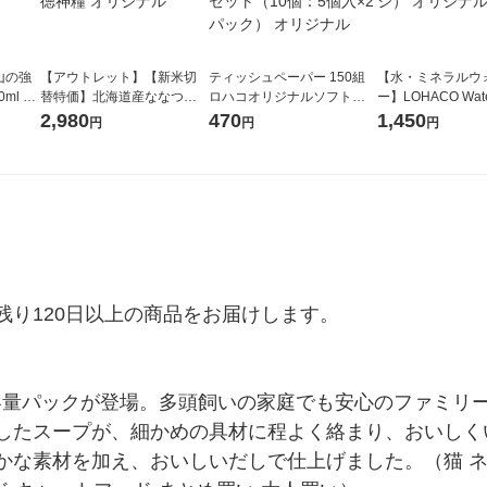
山の強
【アウトレット】【新米切
ティッシュペーパー 150組
【水・ミネラルウ
ml 1
替特価】北海道産ななつぼ
ロハコオリジナルソフトパ
ー】LOHACO Wate
し 無洗米 5kg 1袋 令和7年産
ックティッシュ フィオナ オ
1箱（20本入）ラ
2,980
470
1,450
円
円
円
米 木徳神糧 オリジナル
リジナル 1セット（10個：
（イチオシ） オ
5個入×2パック） オリジナ
ル
り120日以上の商品をお届けします。

大容量パックが登場。多頭飼いの家庭でも安心のファミリ
したスープが、細かめの具材に程よく絡まり、おいしく
な素材を加え、おいしいだしで仕上げました。（猫 ネコ 