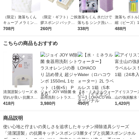
（限定）激落ちくん
（限定・ギフト）ご挨
激落ちくん 水だけで
激落ち ボトル
キューブ メラミンス
拶スポンジ パックス
落ちる シンク洗いク
縮（ビーズ）1
ポンジ 大容量 1パッ
708
ナチュロン キッチン
260
リーナー シンクの汚
338
ク
488
円
円
円
円
ク（120個入）キッチ
スポンジ 長持ち ナチ
れにゴムのパワー 水
ン 洗剤不使用 レック
ュラル 名刺ポケット
アカ・ヌメリ用 20枚
こちらの商品もおすすめ
オリジナル
付き 1個 太陽油脂
入 1個 レック
清潔謹製シリーズ 水
ジョイ JOY W除菌 食
【水・ミネラルウォー
アイリスフーズ
切れが良い 抗菌スポ
器用洗剤 シトラスオ
ター】LOHACO Wate
山の強炭酸水 
ンジホルダー 吸盤タ
418
レンジの香り 詰め替
3,980
r（ロハコウォータ
490
レス 500ml 1
1,420
円
円
円
円
イプ ホワイト 1個 マ
え 超ジャンボ 1550m
ー）2L ラベルレス 1
本入）
ーナ
L 1セット（1個×5）
箱（5本入）（イチオ
商品説明
P＆G
シ） オリジナル
使い心地と佇まいの美しさを追求したキッチン掃除道具シリーズ
「清潔謹製」の抗菌キッチンスポンジ3層タイプと抗菌スポンジホル