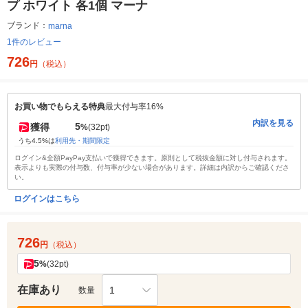
プ ホワイト 各1個 マーナ
ブランド：
marna
1件のレビュー
726
円
（税込）
お買い物でもらえる特典
最大付与率16%
内訳を見る
5
獲得
%
(32pt)
うち4.5%は
利用先・期間限定
ログイン&全額PayPay支払いで獲得できます。原則として税抜金額に対し付与されます。
表示よりも実際の付与数、付与率が少ない場合があります。詳細は内訳からご確認くださ
い。
ログインはこちら
726
円
（税込）
5
%
(32pt)
在庫あり
1
数量