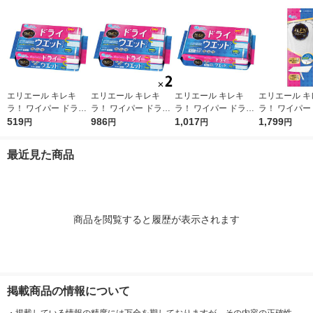
エリエール キレキ
エリエール キレキ
エリエール キレキ
エリエール キ
ラ！ ワイパー ドライ
ラ！ ワイパー ドライ
ラ！ ワイパー ドライ
ラ！ ワイパー
×ウエットシート 1パ
519
×ウエットシート 1セ
986
×ウエットシート 1パ
1,017
ーリングワイ
1,799
円
円
円
円
ック（16枚入） 大王
ット（16枚入×2パッ
ック（32枚入） 大王
本体 1個 大王
製紙
ク） 大王製紙
製紙
最近見た商品
商品を閲覧すると履歴が表示されます
掲載商品の情報について
・
掲載している情報の精度には万全を期しておりますが、その内容の正確性、