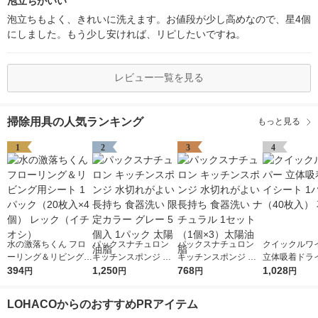
泡立ちがいい
泡立ちもよく、きれいに洗えます。お値段が少し高めなので、星4個
にしました。もう少し安ければ、リピしたいですね。
レビュー一覧を見る
掃除用具の人気ランキング
もっと見る
1
2
3
4
水の激落ちくん フロ
パックスナチュロン
パックスナチュロン
クイックルワ
ーリング＆リビング用
キッチンスポンジ 水
キッチンスポンジ 水
立体吸着ドラ
シート 1パック（20枚
394
切れがよい 長持ち 食
1,250
切れがよい 長持ち 食
768
1パック（40
1,028
円
円
円
円
入×4個） レック（イ
器洗い 限定カラー グ
器洗い ナチュラル 1
王
チオシ）
レー 5個入 1パック 太
セット（1個×3）太陽
LOHACOからのおすすめPRアイテム
陽油脂
油脂