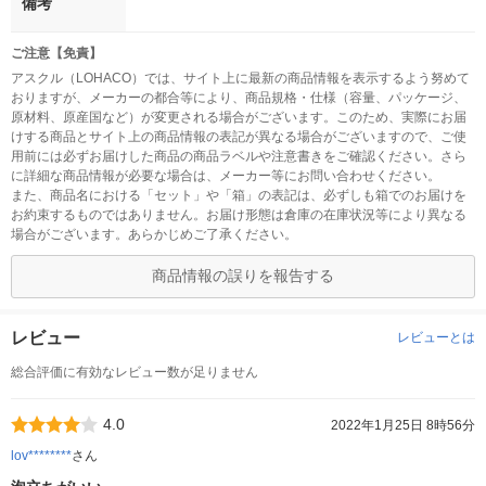
備考
ご注意【免責】
アスクル（LOHACO）では、サイト上に最新の商品情報を表示するよう努めて
おりますが、メーカーの都合等により、商品規格・仕様（容量、パッケージ、
原材料、原産国など）が変更される場合がございます。このため、実際にお届
けする商品とサイト上の商品情報の表記が異なる場合がございますので、ご使
用前には必ずお届けした商品の商品ラベルや注意書きをご確認ください。さら
に詳細な商品情報が必要な場合は、メーカー等にお問い合わせください。
また、商品名における「セット」や「箱」の表記は、必ずしも箱でのお届けを
お約束するものではありません。お届け形態は倉庫の在庫状況等により異なる
場合がございます。あらかじめご了承ください。
商品情報の誤りを報告する
レビュー
レビューとは
総合評価に有効なレビュー数が足りません
4.0
2022年1月25日 8時56分
lov********
さん