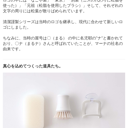
ロゴの中には「なごや製」「東京」「別製（ニスの代わりに松脂を
使った）」「元祖（松脂を使用したブラシ）」そして、それぞれの
文字の周りには松葉が散りばめられています。
清潔謹製シリーズは当時のロゴを継承し、現代に合わせて新しいロ
ゴにしました。
ちなみに、当時の屋号は〇（まる） の中に名児耶の”ナ”と書かれて
おり、〇ナ（まるナ）さんと呼ばれていたことが、マーナの社名の
由来です。
真心を込めてつくった道具たち。