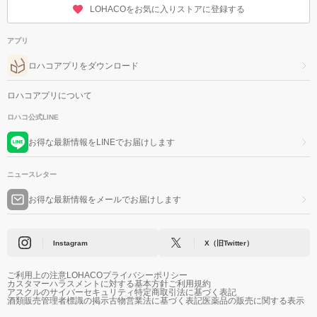
LOHACOをお気に入りストアに登録する
アプリ
ロハコアプリをダウンロード
ロハコアプリについて
ロハコ公式LINE
お得な最新情報をLINEでお届けします
ニュースレター
お得な最新情報をメールでお届けします
Instagram
X（旧Twitter）
ご利用上の注意
LOHACOプライバシーポリシー
カスタマーハラスメントに対する基本方針
ご利用規約
アスクルのサイバーセキュリティ
特定商取引法に基づく表記
酒類販売管理者標識の掲示
古物営業法に基づく表記
医薬品の販売に関する表示