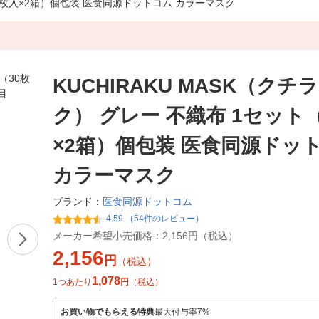
（30枚入×2箱）個包装 医食同源ドットコム カラーマスク
KUCHIRAKU MASK（クチ
ク） グレー 不織布 1セット
×2箱）個包装 医食同源ドッ
カラーマスク
医食同源ドットコム
ブランド：
4.59 （54件のレビュー）
メーカー希望小売価格：
2,156円（税込）
2,156
円
（税込）
1,078
1つあたり
円
（税込）
お買い物でもらえる特典
最大付与率7%