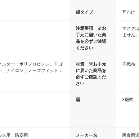
紐タイプ
耳かけ
注意事項 ※お
マスク
手元に届いた商
ません
品を必ずご確認
ください
ィルター：ポリプロピレン、耳ゴ
材質 ※お手元
不織布
ン、ナイロン、ノーズフィット：
に届いた商品を
必ずご確認くだ
さい
層
3層式
ルス用、防塵用
メーカー名
医食同