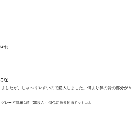
54件）
にな…
りましたが、しゃべりやすいので購入しました。何より鼻の骨の部分が
） グレー 不織布 1箱（30枚入） 個包装 医食同源ドットコム