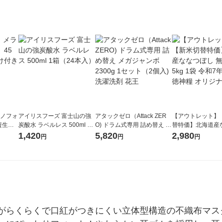
ラノフォ
アイリスフーズ 富士山の強
アタックゼロ（Attack ZER
【アウトレット】
資生
炭酸水 ラベルレス 500ml 1
O) ドラム式専用 詰め替え メ
替特価】北海道産
箱（24本入）
ガジャンボ 2300g 1セット
し 無洗米 5kg 1
1,420
5,820
2,980
円
円
円
（2個入) 洗濯洗剤 花王
米 木徳神糧 オリ
がらくらくで口紅がつきにくい立体型構造の不織布マス