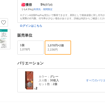
5
獲得
%
(97pt)
うち4.5%は
利用先・期間限定
ログイン&全額PayPay支払いで獲得できます。原則として税抜金額に対し付与
も実際の付与数、付与率が少ない場合があります。詳細は内訳からご確認くださ
ログインはこちら
販売単位
1個
1,078円×2個
1,078円
2,156円
バリエーション
カラー：
グレー
入り数：
30枚入
すべてのバリ
セット数：
2個