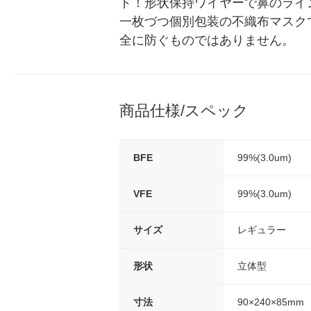
ド！形状保持ワイヤーで鼻のライ
一枚づつ個別包装の不織布マスク
全に防ぐものではありません。
商品仕様/スペック
BFE
99%(3.0um)
VFE
99%(3.0um)
サイズ
レギュラー
形状
立体型
寸法
90×240×85mm