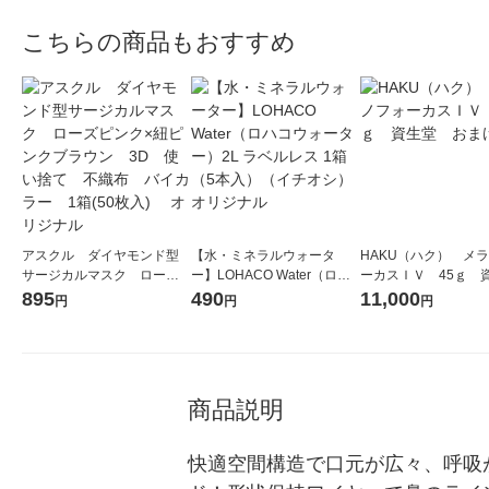
こちらの商品もおすすめ
アスクル ダイヤモンド型
【水・ミネラルウォータ
HAKU（ハク） メ
サージカルマスク ローズ
ー】LOHACO Water（ロハ
ーカスＩＶ 45ｇ 
ピンク×紐ピンクブラウン
コウォーター）2L ラベルレ
堂 おまけ付き
895
490
11,000
円
円
円
3D 使い捨て 不織布 バ
ス 1箱（5本入）（イチオ
イカラー 1箱(50枚入) オ
シ） オリジナル
リジナル
商品説明
快適空間構造で口元が広々、呼吸