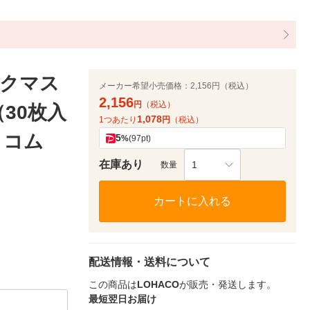
ラクマス
メーカー希望小売価格：
2,156円（税込）
2,156
円
（税込）
（30枚入
1,078
1つあたり
円
（税込）
トコム
5
%
(97pt)
在庫あり
1
数量
カートに入れる
配送情報・送料について
この商品は
LOHACO
が販売・発送します。
最短翌日お届け