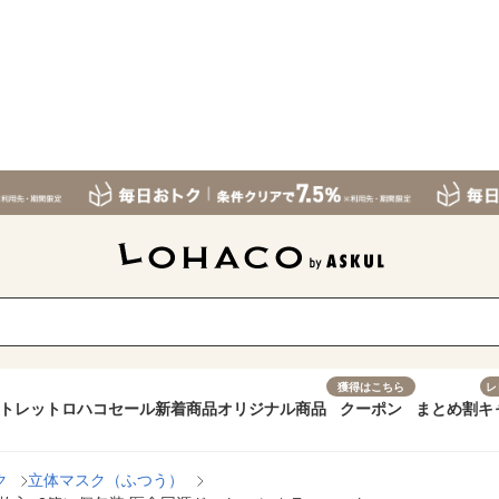
獲得はこちら
レ
トレット
ロハコセール
新着商品
オリジナル商品
クーポン
まとめ割
キ
ク
立体マスク（ふつう）