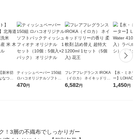
【新米切
ティッシュペーパー 150組
フレアフレグランス IROKA
【水・ミネラル
ななつぼ
ロハコオリジナルソフトパ
（イロカ） ネイキッドリリ
ー】LOHACO Wa
袋 令和7年産
ックティッシュ フィオナ オ
ーの香り 柔軟剤 詰め替え 超
1箱（20本入
470
6,582
1,450
円
円
円
ジナル
リジナル 1セット（10個：
特大 1200ml 1セット（5個
（イチオシ） 
5個入×2パック） オリジナ
入) 花王
ル
ク！3層の不織布でしっかりガー