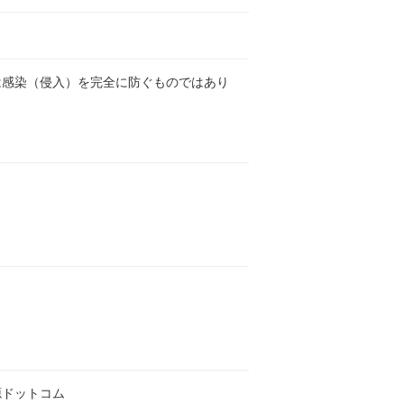
は感染（侵入）を完全に防ぐものではあり
。
源ドットコム