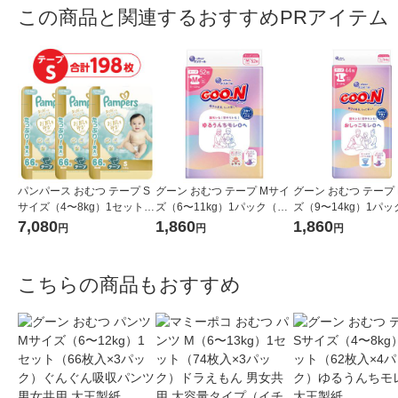
この商品と関連するおすすめPRアイテム
パンパース おむつ テープ S
グーン おむつ テープ Mサイ
グーン おむつ テープ
サイズ（4〜8kg）1セット
ズ（6〜11kg）1パック（52
ズ（9〜14kg）1パッ
（66枚入×3パック）はじめ
枚入）ゆるうんちモレ0へ 大
枚入）おしっこモレ0
7,080
1,860
1,860
円
円
円
ての肌へのいちばん ウルト
王製紙
製紙
ラジャンボ P＆G
こちらの商品もおすすめ