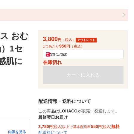
ス おむ
3,800
円
（税込）
アウトレット
950
g）1セ
1つあたり
円
（税込）
5
%
(173pt)
敏感肌に
在庫切れ
カートに入れる
配送情報・送料について
この商品は
LOHACO
が販売・発送します。
最短翌日お届け
3,780
550
無料
円
(税込)以上で基本配送料
円
(税込)
内訳を見る
配送料について