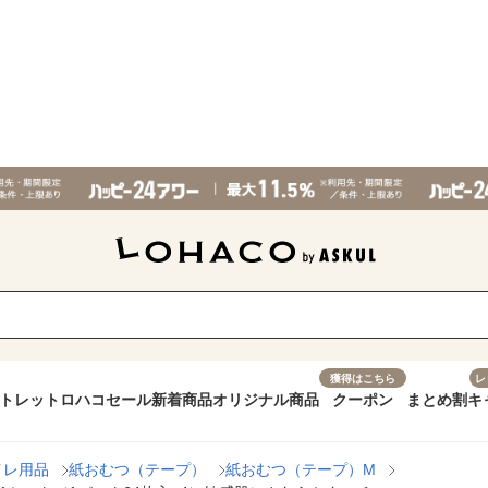
獲得はこちら
レ
トレット
ロハコセール
新着商品
オリジナル商品
クーポン
まとめ割
キ
イレ用品
紙おむつ（テープ）
紙おむつ（テープ）M