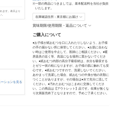
※
一部の商品につきましては、基本配送料を当社が負担
いたします。
されます。表示より
い。
在庫確認住所：東京都にお届け
賞味期限/使用期限・返品について
ご購入について
●お子様が紙おむつを口に入れたりしないよう、お子様
の手の届かない所に保管してください。●お肌に合わな
い時はご使用を中止して、医師にご相談ください。●暖
房器具の近く等、高温になる場所に置かないでくださ
い。●紙おむつ内部の高分子吸収材は、水分を吸収する
とゼリー状の粒になりますが、お子様の肌に触れても安
心です。●紙おむつですので、洗濯しないでください。
あやまって洗濯した場合、紙おむつの中身が他の衣類に
つくことがありますが、その場合は●水で充分に流して
エーションを見る
ください。●汚れたおむつはこまめに交換してくださ
い。この商品は【アウトレット】品です。在庫が無くな
り次第販売終了となりますので、予めご了承ください。