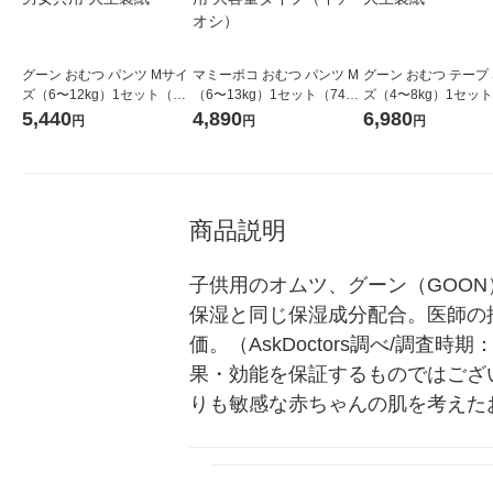
グーン おむつ パンツ Mサイ
マミーポコ おむつ パンツ M
グーン おむつ テープ
ズ（6〜12kg）1セット（66
（6〜13kg）1セット（74枚
ズ（4〜8kg）1セット
枚入×3パック）ぐんぐん吸
入×3パック）ドラえもん 男
枚入×4パック）ゆる
5,440
4,890
6,980
円
円
円
収パンツ 男女共用 大王製紙
女共用 大容量タイプ（イチ
モレ0へ 大王製紙
オシ）
商品説明
子供用のオムツ、グーン（GOO
保湿と同じ保湿成分配合。医師の推
価。（AskDoctors調べ/調査
果・効能を保証するものではござ
りも敏感な赤ちゃんの肌を考えた