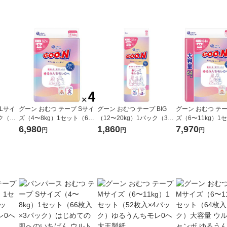
 Lサイ
グーン おむつ テープ Sサイ
グーン おむつ テープ BIG
グーン おむつ テー
ク（44
ズ（4〜8kg）1セット（62
（12〜20kg）1パック（38
ズ（6〜11kg）1
へ 大王
枚入×4パック）ゆるうんち
枚入）おしっこモレ0へ 大王
枚入×4パック）大
6,980
1,860
7,970
円
円
円
モレ0へ 大王製紙
製紙
トラジャンボ ゆ
レ0へ 大王製紙