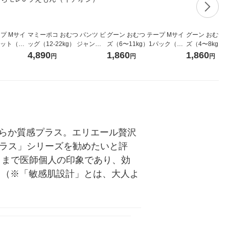
プ Mサイ
マミーポコ おむつ パンツ ビ
グーン おむつ テープ Mサイ
グーン おむつ 
セット（64
ッグ（12-22kg） ジャンボ
ズ（6〜11kg）1パック（52
ズ（4〜8kg）
容量 ウル
パック 1セット（54枚入×3
枚入）ゆるうんちモレ0へ 大
枚入）ゆるうん
4,890
1,860
1,860
円
円
円
るうんちモ
パック） ドラえもん（イチ
王製紙
王製紙
オシ）
めらか質感プラス。エリエール贅沢
プラス」シリーズを勧めたいと評
/あくまで医師個人の印象であり、効
。（※「敏感肌設計」とは、大人よ