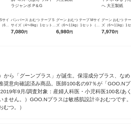
 Sサイ
パンパース おむつ テープ S
グーン おむつ テープ Mサイ
グーン おむつ テー
（62
サイズ（4〜8kg）1セット
ズ（6〜11kg）1セット（52
ズ（6〜11kg）1
うんち
（66枚入×3パック）はじめ
枚入×4パック）ゆるうんち
枚入×4パック）大
7,080
6,980
7,970
円
円
円
ての肌へのいちばん ウルト
モレ0へ 大王製紙
トラジャンボ ゆ
ラジャンボ P＆G
レ0へ 大王製紙
N）から「グーンプラス」が誕生。保湿成分プラス、な
奨意向確認済み商品。医師100名の97％が「GOO.N
時期：2019年9月/調査対象：産婦人科医・小児科医100名
いません。）GOO.Nプラスは敏感肌設計※おむつです
おむつ。）