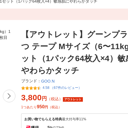
）1セット（1パック64枚入×4）敏感肌にやわらかタッチ
【アウトレット】グーンプラ
つ テープ Mサイズ（6〜11k
ット（1パック64枚入×4）
やわらかタッチ
ブランド：
GOO.N
4.58 （67件のレビュー）
3,800
円
（税込）
アウトレット
950
1つあたり
円
（税込）
お買い物でもらえる特典
最大付与率11%
5
獲得
%
(173pt)