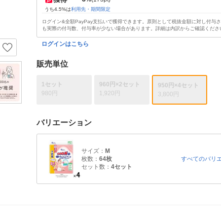
うち4.5%は
利用先・期間限定
ログイン&全額PayPay支払いで獲得できます。原則として税抜金額に対し付与
も実際の付与数、付与率が少ない場合があります。詳細は内訳からご確認くださ
ログインはこちら
販売単位
1セット
960円×2セット
950円×4セット
980円
1,920円
3,800円
バリエーション
サイズ：
M
枚数：
64枚
すべてのバリ
セット数：
4セット