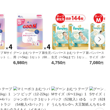
プ Mサイ
グーン おむつ テープ 新生児
パンパース おむつ テープ 新
パンパース おむ
セット（64
用（〜5kg）1セット（68枚
生児（〜5kgまで）1セット
サイズ （6〜1
容量 ウル
×4パック）ゆるうんちモレ0
（72枚入×2パック）はじめ
（56枚入×3
6,980
4,750
7,080
円
円
円
るうんちモ
へ 大王製紙
ての肌へのいちばん ウルト
ての肌へのいち
ラジャンボ P＆G
【NEW】