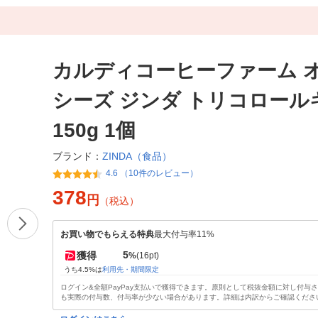
カルディコーヒーファーム 
シーズ ジンダ トリコロール
150g 1個
ZINDA（食品）
ブランド：
4.6 （10件のレビュー）
378
円
（税込）
お買い物でもらえる特典
最大付与率11%
5
獲得
%
(16pt)
うち4.5%は
利用先・期間限定
ログイン&全額PayPay支払いで獲得できます。原則として税抜金額に対し付与
も実際の付与数、付与率が少ない場合があります。詳細は内訳からご確認くださ