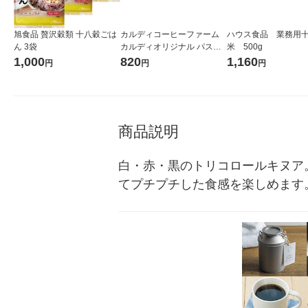
旭食品 贅沢穀類 十八穀ごは
カルディコーヒーファーム
ハウス食品 業務用
ん 3袋
カルディオリジナル パスタ
米 500g
ソース カルボナーラ 120g 1
1,000
820
1,160
円
円
円
セット（2個）
商品説明
白・赤・黒のトリコロールキヌア
てプチプチした食感を楽しめます。 