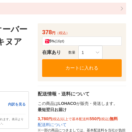
オーバー
378
円
（税込）
キヌア
5
%
(16pt)
在庫あり
1
数量
カートに入れる
配送情報・送料について
この商品は
LOHACO
が販売・発送します。
内訳を見る
最短翌日お届け
3,780
550
無料
円
(税込)以上で基本配送料
円
(税込)
されます。表示より
い。
配送料について
※
一部の商品につきましては、基本配送料を当社が負担