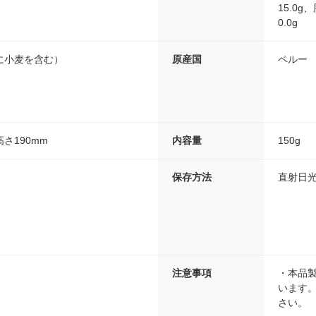
15.0g
0.0g
に小麦を含む）
原産国
ペルー
高さ190mm
内容量
150g
保存方法
直射日
注意事項
・本品
います
さい。