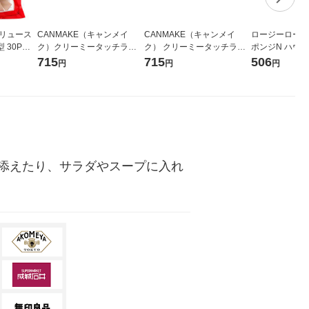
バリュース
CANMAKE（キャンメイ
CANMAKE（キャンメイ
ロージーローザ
 30P
ク）クリーミータッチライ
ク） クリーミータッチライ
ポンジN ハウス型
・パフ）
ナー 06（フォギープラム）
ナー 04 ガーネットバーガ
（メイクスポン
715
715
506
円
円
円
井田ラボラトリーズ
ンディ 井田ラボラトリーズ
シャンティ
添えたり、サラダやスープに入れ