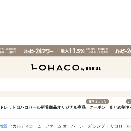
獲得はこちら
レ
トレット
ロハコセール
新着商品
オリジナル商品
クーポン
まとめ割
キ
雑穀
カルディコーヒーファーム オーバーシーズ ジンダ トリコロールキヌ