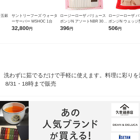
十五穀
サントリーフーズ ウォータ
ロージーローザ バリュース
ロージーローザ 
ーサーバー WSHOC 1台
ポンジN アソートNBR 30P
ポンジN ウェッジ型
（メイクスポンジ・パフ）
（メイクスポンジ
32,800
396
506
円
円
円
シャンティ
シャンティ
。洗わずに茹でるだけで手軽に使えます。料理に彩りを
8/31・18時まで販売