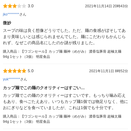
3.0
2021年11月14日 20時43分
jko********
さん
微妙
スープの味は良く想像どうりでした。ただ、麺の食感がぼそしてあ
まり美味しいとは感じられませんでした。麺にこだわりもかんじら
れず、なぜこの商品名にしたのか謎が残りました。
購入商品：【ワゴンセール】カップ麺 麺神（めがみ） 濃香塩豚骨 超極太麺
94g 1セット（3個） 明星食品
5.0
2021年11月1日 8時52分
yuk********
さん
カップ麺でこの麺のクオリティーはすごい…
カップ麺でこの麺のクオリティーはすごいです。もっちり噛み応え
もあり、食べごたえあり。いつもカップ麺1個では物足りなく、他に
おにぎりなどを食べていましたが、これは1個でも十分です。
購入商品：【ワゴンセール】カップ麺 麺神（めがみ） 濃香塩豚骨 超極太麺
94g 1セット（3個） 明星食品