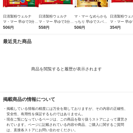
日清製粉ウェルナ
日清製粉ウェルナ
マ・マー なめらかも
日清製粉ウェ
マ・マー 早ゆで3分ス
マ・マー 早ゆで3分ス
っちり 早ゆでスパゲ
マ・マー 早ゆ
パゲティ2/3サイズ1.6
506
パゲティ 1.6mm チャ
558
ティ 2/3サイズ チャッ
506
ゲティ FineFa
354
円
円
円
円
mm チャック付結束タ
ック付結束タイプ (50
ク付結束 400g 1個 日
んぱくタイプ 1
イプ （400g） ×1個
0g) ×1個
清製粉ウェルナ パス
300g ×1個
最近見た商品
タ
商品を閲覧すると履歴が表示されます
掲載商品の情報について
・
掲載している情報の精度には万全を期しておりますが、その内容の正確性、
安全性、有用性を保証するものではありません。
・
現在ご覧になっているページは、この商品を取り扱うストアによって運営さ
れています。ページに記載されている内容や商品、ご購入に関するご質問
は、直接各ストアにお問い合わせください。