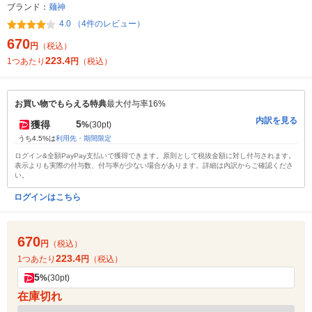
ブランド：
麺神
4.0 （4件のレビュー）
670
円
（税込）
223.4
1つあたり
円
（税込）
お買い物でもらえる特典
最大付与率16%
内訳を見る
5
獲得
%
(30pt)
うち4.5%は
利用先・期間限定
ログイン&全額PayPay支払いで獲得できます。原則として税抜金額に対し付与されます。
表示よりも実際の付与数、付与率が少ない場合があります。詳細は内訳からご確認くださ
い。
ログインはこちら
670
円
（税込）
223.4
1つあたり
円
（税込）
5
%
(30pt)
在庫切れ