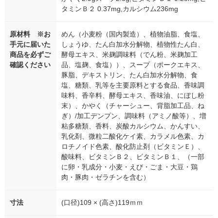
タミンＢ２ 0.37mg,カルシウム236mg
原材料 ※お
めん（小麦粉（国内製造）、植物油脂、食塩、
手元に届いた
しょうゆ、たん白加水分解物、植物性たん白、
商品を必ずご
酵母エキス、米麹調味料（でん粉、米麹加工
確認ください
品、塩麹、食塩））、スープ（ポークエキス、
豚脂、デキストリン、たん白加水分解物、食
塩、糖類、乳等を主要原料とする食品、香味調
味料、香辛料、酵母エキス、香味油、にぼし粉
末）、かやく（チャーシュー、背脂加工品、ね
ぎ）/加工デンプン、調味料（アミノ酸等）、増
粘多糖類、香料、炭酸カルシウム、かんすい、
乳化剤、微粒二酸化ケイ素、カラメル色素、カ
ロチノイド色素、酸化防止剤（ビタミンＥ）、
酸味料、ビタミンＢ２、ビタミンＢ１、（一部
に卵・乳成分・小麦・えび・ごま・大豆・鶏
肉・豚肉・ゼラチンを含む）
寸法
(口径)109 × (高さ)119ｍｍ