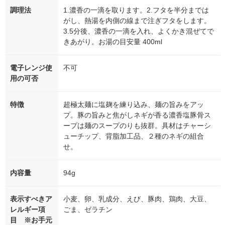
調理法
1.濃香の一滴を取ります。2.フタを半分までは
がし、熱湯を内側の線まで注ぎフタをします。
3.5分後、濃香の一滴を入れ、よくかき混ぜてで
きあがり。お湯の目安量 400ml
電子レンジ使
不可
用の可否
特徴
超極太麺に塩麹を練り込み、麺の旨みをアッ
プ。豚の旨みと焦がしネギが香る濃香塩豚骨ス
ープは麺のスープのりも抜群。具材はチャーシ
ューチップ、背脂加工品、２種のネギの組合
せ。
内容量
94g
表示すべきア
小麦、卵、乳成分、えび、豚肉、鶏肉、大豆、
レルギー項
ごま、ゼラチン
目 ※お手元