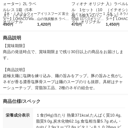
【水・ミネラルウォー
アイリスフーズ 富士
ティッシュペーパー 1
【水・ミネラ
ター】LOHACO Wate
山の強炭酸水 ラベル
50組 ロハコオリジナ
ター】LOHACO
r（ロハコウォータ
490
レス 500ml 1箱（24
1,420
ルソフトパックティッ
470
r 410ml 1箱
1,450
円
円
円
円
ー）2L ラベルレス 1
本入）
シュ フィオナ オリジ
入）ラベルレ
箱（5本入）（イチオ
ナル 1セット（10
オシ） オリジ
商品説明
シ） オリジナル
個：5個入×2パック）
オリジナル
【賞味期限】

商品の発送時点で、賞味期限まで残り30日以上の商品をお届けしま
す。

【商品説明】

超極太麺に塩麹を練り込み、麺の旨みをアップ。豚の旨みと焦がし
ネギが香る濃香塩豚骨スープは麺のスープのりも抜群。具材はチャ
ーシューチップ、背脂加工品、2種のネギの組合せ。
商品仕様/スペック
栄養成分表示
１食(94g)当たり 熱量371kcal,たんぱく質10.4g,
脂質9.0g,炭水化物62.1g,食塩相当量5.7g めん・
かやく2.9gスープ2.8g,ビタミンＢ１ 0.28mg,ビ