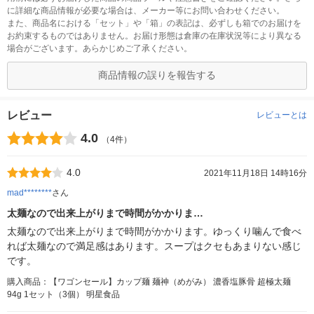
に詳細な商品情報が必要な場合は、メーカー等にお問い合わせください。
また、商品名における「セット」や「箱」の表記は、必ずしも箱でのお届けを
お約束するものではありません。お届け形態は倉庫の在庫状況等により異なる
場合がございます。あらかじめご了承ください。
商品情報の誤りを報告する
レビュー
レビューとは
4.0
（4件）
4.0
2021年11月18日 14時16分
mad********
さん
太麺なので出来上がりまで時間がかかりま…
太麺なので出来上がりまで時間がかかります。ゆっくり噛んで食べ
れば太麺なので満足感はあります。スープはクセもあまりない感じ
です。
購入商品：【ワゴンセール】カップ麺 麺神（めがみ） 濃香塩豚骨 超極太麺
94g 1セット（3個） 明星食品