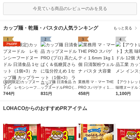
今見ている商品のレビューのみを見る
カップ麺・乾麺・パスタの人気ランキング
もっと見る
1
2
3
4
7%OFF
(期間限定)カップヌー
カップ麺 日清食品 カ
業務用 マ・マー THE
【アウトレッ
ドル レモンシーフー
ップヌードルPRO (プ
PRO スパゲティ 1.6m
味噌ヌードル 1
ドヌードル 日清食品
744
ロ) 高たんぱく＆低糖
831
m 1kg 1個 日清製粉ウ
458
黒食品工業 カ
1,100
円
円
円
円
1セット（1個×3）カ
質さらに塩分控えめ 1
ェルナ パスタ 大容量
ーメン インス
ップ麺 カップラーメ
セット（1個×3） ラー
LOHACOからのおすすめPRアイテム
ン
メン