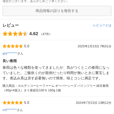
場合がございます。あらかじめご了承ください。
商品情報の誤りを報告する
レビュー
レビューとは
4.62
（47件）
5.0
2025年2月23日 7時31分
gra********
さん
良い春雨
春雨は色々な種類を使ってきましたが、気がつくとこの春雨になっ
ていました。ご飯炊くのが面倒だったり時間が無いときに重宝しま
す。煮込み系は戻す必要無いので簡単。味とコシに満足です。
購入商品：カルディコーヒーファーム オーバーシーズ パインツリー 緑豆春雨
（40g×4袋入）タイ産緑豆100％ 160g 1個
5.0
2024年7月23日 13時12分
cof********
さん