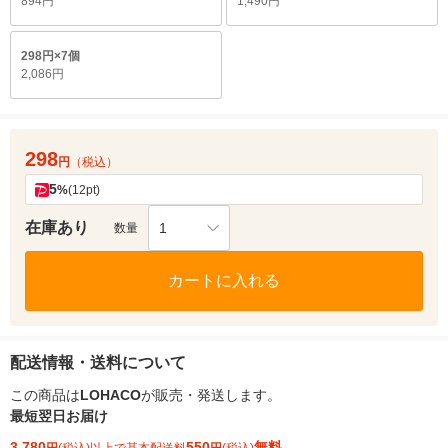
894円
1,490円
298円×7個
2,086円
298
円
（税込）
5
%
(12pt)
在庫あり
1
数量
カートに入れる
配送情報・送料について
この商品は
LOHACO
が販売・発送します。
最短翌日お届け
3,780
550
無料