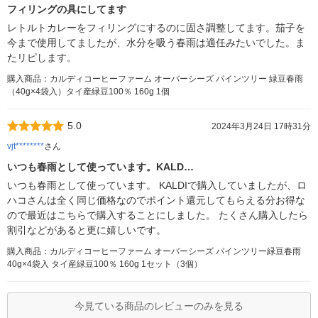
フィリングの具にしてます
レトルトカレーをフィリングにするのに固さ調整してます。茄子を
今まで使用してましたが、水分を吸う春雨は適任みたいでした。ま
たリピします。
購入商品：カルディコーヒーファーム オーバーシーズ パインツリー 緑豆春雨
（40g×4袋入）タイ産緑豆100％ 160g 1個
5.0
2024年3月24日 17時31分
vjt********
さん
いつも春雨として使っています。KALD…
いつも春雨として使っています。 KALDIで購入していましたが、ロ
ハコさんは全く同じ価格なのでポイント還元してもらえる分お得な
ので最近はこちらで購入することにしました。 たくさん購入したら
割引などがあると更に嬉しいです。
購入商品：カルディコーヒーファーム オーバーシーズ パインツリー緑豆春雨
40g×4袋入 タイ産緑豆100％ 160g 1セット（3個）
今見ている商品のレビューのみを見る