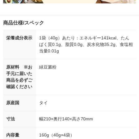
商品仕様/スペック
栄養成分表示
1袋（40g）あたり：エネルギー141kcal、たん
ぱく質0.1g、脂質0.0g、炭水化物35.2g、食塩相
当量0.01g
原材料 ※お
緑豆澱粉
手元に届いた
商品を必ずご
確認ください
原産国
タイ
寸法
幅210×奥行140×高さ70mm
内容量
160g（40g×4袋）