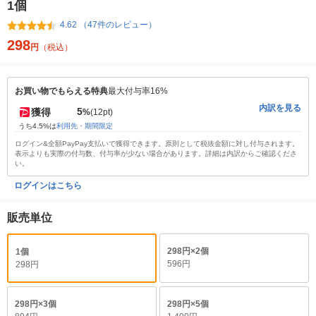
1個
4.62 （47件のレビュー）
298
円
（税込）
お買い物でもらえる特典
最大付与率16%
内訳を見る
5
獲得
%
(12pt)
うち4.5%は
利用先・期間限定
ログイン&全額PayPay支払いで獲得できます。原則として税抜金額に対し付与されます。
表示よりも実際の付与数、付与率が少ない場合があります。詳細は内訳からご確認くださ
い。
ログインはこちら
販売単位
298円×2個
1個
596円
298円
298円×3個
298円×5個