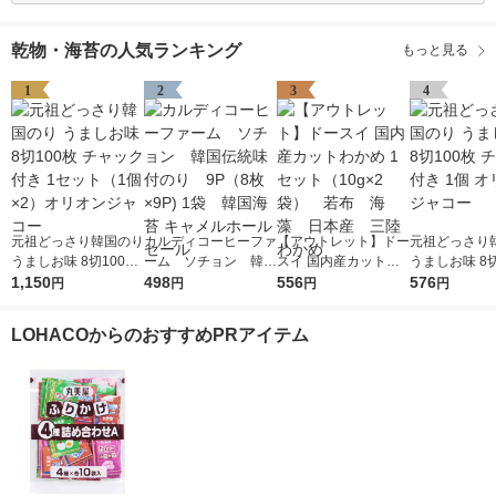
乾物・海苔の人気ランキング
もっと見る
1
2
3
4
元祖どっさり韓国のり
カルディコーヒーファ
【アウトレット】ドー
元祖どっさり
うましお味 8切100枚
ーム ソチョン 韓国
スイ 国内産カットわ
うましお味 8切
チャック付き 1セット
1,150
伝統味付のり 9P（8
498
かめ 1セット（10g×2
556
チャック付き 
576
円
円
円
円
（1個×2）オリオンジ
枚×9P) 1袋 韓国海苔
袋） 若布 海藻 日
リオンジャコ
ャコー
キャメルホールセール
本産 三陸わかめ
LOHACOからのおすすめPRアイテム