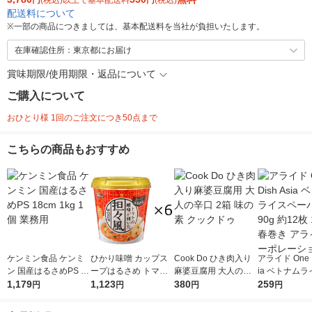
円
(税込)以上で基本配送料
円
(税込)
配送料について
※
一部の商品につきましては、基本配送料を当社が負担いたします。
在庫確認住所：東京都にお届け
賞味期限/使用期限・返品について
ご購入について
おひとり様 1回のご注文につき50点まで
こちらの商品もおすすめ
ケンミン食品 ケンミ
ひかり味噌 カップス
Cook Do ひき肉入り
アライド One D
ン 国産はるさめPS 18
ープはるさめ トマト
麻婆豆腐用 大人の辛
ia ベトナム
cm 1kg 1個 業務用
1,179
担々風 6個
1,123
口 2箱 味の素 クック
380
ーパー 90g 約12枚 1
259
円
円
円
円
ドゥ
個 生春巻き 
コーポレーシ