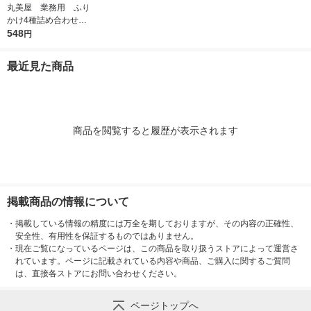
丸美屋 業務用 ふり
かけ4種詰め合わせ
1個（2.5g×40袋) 4
548
円
種アソート各10袋入
最近見た商品
商品を閲覧すると履歴が表示されます
掲載商品の情報について
・
掲載している情報の精度には万全を期しておりますが、その内容の正確性、
安全性、有用性を保証するものではありません。
・
現在ご覧になっているページは、この商品を取り扱うストアによって運営さ
れています。ページに記載されている内容や商品、ご購入に関するご質問
は、直接各ストアにお問い合わせください。
ページトップへ