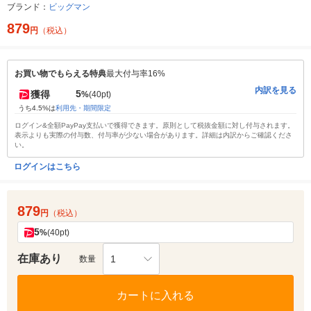
ブランド：
ビッグマン
879
円
（税込）
お買い物でもらえる特典
最大付与率16%
内訳を見る
5
獲得
%
(40pt)
うち4.5%は
利用先・期間限定
ログイン&全額PayPay支払いで獲得できます。原則として税抜金額に対し付与されます。
表示よりも実際の付与数、付与率が少ない場合があります。詳細は内訳からご確認くださ
い。
ログインはこちら
879
円
（税込）
5
%
(40pt)
在庫あり
1
数量
カートに入れる