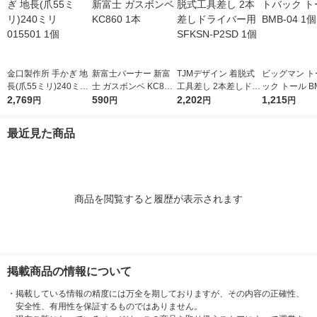
金口製作所 手かぎ 地
新富士バーナー 新富
TJMデザイン 着脱式
ビッグマン ト
長(爪55ミリ)240ミリ
士 ガスボンベ KC860
工具差し 2本差しドラ
ック トール BM
015501 1個
2,769
1本
590
イバー用 SFKSN-P2S
2,202
個
1,215
円
円
円
円
D 1個
最近見た商品
商品を閲覧すると履歴が表示されます
掲載商品の情報について
・
掲載している情報の精度には万全を期しておりますが、その内容の正確性、
安全性、有用性を保証するものではありません。