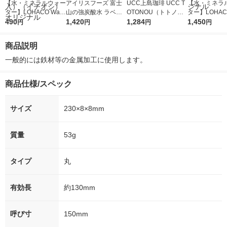
【水・ミネラルウォー
アイリスフーズ 富士
UCC上島珈琲 UCC T
【水・ミネラ
ター】LOHACO Wate
山の強炭酸水 ラベル
OTONOU（トトノ
ター】LOHACO
r（ロハコウォータ
490
レス 500ml 1箱（24
1,420
ウ） by BLACK無糖 5
1,284
r 410ml 1箱
1,450
円
円
円
円
ー）2L ラベルレス 1
本入）
00ml 1セット（6本）
入）ラベルレ
箱（5本入）（イチオ
オシ） オリジ
商品説明
シ） オリジナル
一般的には鉄材等の金属加工に使用します。
商品仕様/スペック
サイズ
230×8×8mm
質量
53g
タイプ
丸
有効長
約130mm
呼び寸
150mm