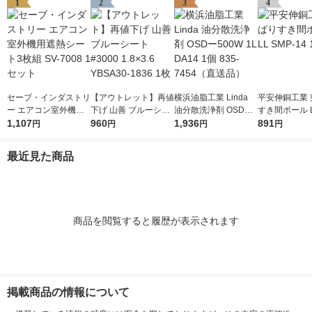
1
2
3
4
セーブ・インダストリ
【アウトレット】再値
横浜油脂工業 Linda
平安伸銅工業 
ー エアコン室外機用
下げ 山善 ブルーシー
油分散洗浄剤 OSDー5
すき間ポール L
遮熱シート3枚組 SV-7
1,107
ト #3000 1.8×3.6 YB
960
00W 1L DA14 1個 83
1,936
-14 1個
891
円
円
円
円
008 1セット
SA30-1836 1枚
5-7454（直送品）
最近見た商品
商品を閲覧すると履歴が表示されます
掲載商品の情報について