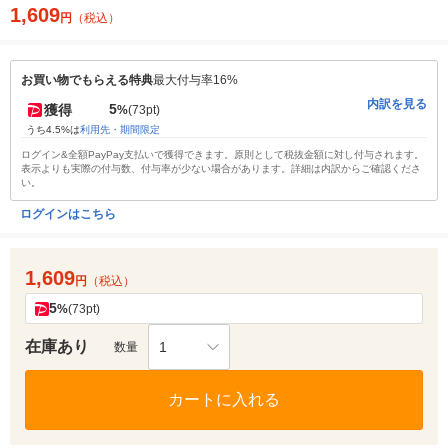
1,609
円
（税込）
お買い物でもらえる特典
最大付与率16%
内訳を見る
5
獲得
%
(73pt)
うち4.5%は
利用先・期間限定
ログイン&全額PayPay支払いで獲得できます。原則として税抜金額に対し付与されます。
表示よりも実際の付与数、付与率が少ない場合があります。詳細は内訳からご確認くださ
い。
ログインはこちら
1,609
円
（税込）
5
%
(73pt)
在庫あり
1
数量
カートに入れる