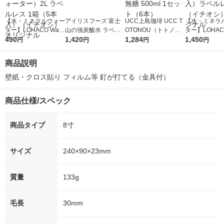
【水・ミネラルウォー
アイリスフーズ 富士
UCC上島珈琲 UCC T
【水・ミネラ
ター】LOHACO Wate
山の強炭酸水 ラベル
OTONOU（トトノ
ター】LOHACO
r（ロハコウォータ
490
レス 500ml 1箱（24
1,420
ウ） by BLACK無糖 5
1,284
r 410ml 1箱
1,450
円
円
円
円
ー）2L ラベルレス 1
本入）
00ml 1セット（6本）
入）ラベルレ
箱（5本入）（イチオ
オシ） オリジ
商品説明
シ） オリジナル
壁紙・クロス貼り フィルム等 釘が打てる（金具付）
商品仕様/スペック
商品タイプ
8寸
サイズ
240×90×23mm
質量
133g
毛長
30mm