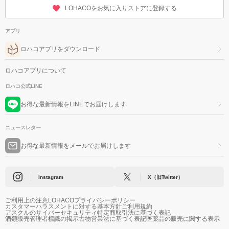
LOHACOをお気に入りストアに登録する
アプリ
ロハコアプリをダウンロード
ロハコアプリについて
ロハコ公式LINE
お得な最新情報をLINEでお届けします
ニュースレター
お得な最新情報をメールでお届けします
Instagram
X（旧Twitter）
ご利用上の注意
LOHACOプライバシーポリシー
カスタマーハラスメントに対する基本方針
ご利用規約
アスクルのサイバーセキュリティ
特定商取引法に基づく表記
酒類販売管理者標識の掲示
古物営業法に基づく表記
医薬品の販売に関する表示