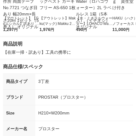
【アウトレット】【G
【アウトレット】Mak
【水・ミネラルウォー
HAKU（ハク
oエシカル】訳あり 寺
ku(マック) Makku 2w
ター】LOHACO Wate
ノフォーカス
岡製作所 両面テープ
1,297
ayバッグベスト カー
1,976
r（ロハコウォータ
490
5ｇ 資生堂
11,000
円
円
円
円
No.7721 つなぎ目あ
キ フリー AS-650 1枚
ー）2L ラベルレス 1
付き
り 幅20mm×長さ20m
箱（5本入）（イチオ
商品説明
1セット（5巻入） オ
シ） オリジナル
リジナル
【在庫一掃・訳あり】工具の携帯に
商品仕様/スペック
商品タイプ
3丁差
ブランド
PROSTAR（プロスター）
Size
H210×W200mm
メーカー名
プロスター