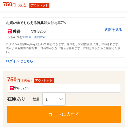
750
円
（税込）
アウトレット
お買い物でもらえる特典
最大付与率7%
内訳を見る
5
獲得
%
(32pt)
うち4.5%は
利用先・期間限定
ログイン&全額PayPay支払いで獲得できます。原則として税抜金額に対し付与されます。
表示よりも実際の付与数、付与率が少ない場合があります。詳細は内訳からご確認くださ
い。
ログインはこちら
750
円
（税込）
アウトレット
5
%
(32pt)
在庫あり
1
数量
カートに入れる