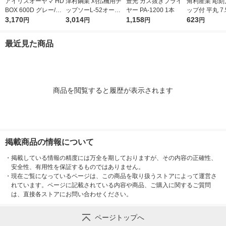
アイリスオーヤマ HD
津村鋼業 刈払機用チ
豊光 ガス抜きプライ
角利産業 彫刻
BOX 600D グレー/モ
ップソーL-52オール
ヤー PA-1200 1本
ップ付 平丸 7.
スグリーン 1台
3,170
ラウンド L-52 230×2.
3,014
1,158
541 1個
623
円
円
円
円
0×52 1枚
最近見た商品
商品を閲覧すると履歴が表示されます
掲載商品の情報について
・
掲載している情報の精度には万全を期しておりますが、その内容の正確性、
安全性、有用性を保証するものではありません。
・
現在ご覧になっているページは、この商品を取り扱うストアによって運営さ
れています。ページに記載されている内容や商品、ご購入に関するご質問
は、直接各ストアにお問い合わせください。
ページトップへ