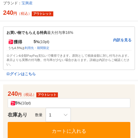
ブランド：
宝興産
240
円
（税込）
アウトレット
お買い物でもらえる特典
最大付与率16%
内訳を見る
5
獲得
%
(10pt)
うち4.5%は
利用先・期間限定
ログイン&全額PayPay支払いで獲得できます。原則として税抜金額に対し付与されます。
表示よりも実際の付与数、付与率が少ない場合があります。詳細は内訳からご確認くださ
い。
ログインはこちら
240
円
（税込）
アウトレット
5
%
(10pt)
在庫あり
1
数量
カートに入れる