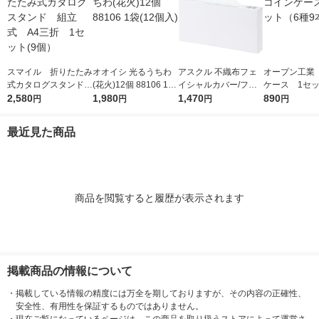
スマイル 折りたたみ
オオイシ 光るうちわ
アスクル 不織布フェ
オープン工業
式カタログスタンド
(花火)12個 88106 1袋
イシャルカバー/フェ
ケース 1セッ
組立式 A4三折 1セ
2,580
(12個入)
1,980
イスカバー オリジナ
1,470
種9本入）
890
円
円
円
円
ット(9個）
ル
最近見た商品
商品を閲覧すると履歴が表示されます
掲載商品の情報について
・
掲載している情報の精度には万全を期しておりますが、その内容の正確性、
安全性、有用性を保証するものではありません。