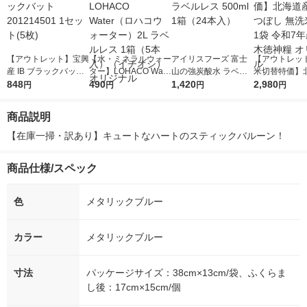
【アウトレット】宝興
【水・ミネラルウォー
アイリスフーズ 富士
【アウトレッ
産 IB ブラックバット
ター】LOHACO Wate
山の強炭酸水 ラベル
米切替特価】
201214501 1セット(5
848
r（ロハコウォータ
490
レス 500ml 1箱（24
1,420
ななつぼし 無洗
2,980
円
円
円
円
枚)
ー）2L ラベルレス 1
本入）
g 1袋 令和7年
箱（5本入）（イチオ
徳神糧 オリジ
商品説明
シ） オリジナル
【在庫一掃・訳あり】キュートなハートのスティックバルーン！
商品仕様/スペック
色
メタリックブルー
カラー
メタリックブルー
寸法
パッケージサイズ：38cm×13cm/袋、ふくらま
し後：17cm×15cm/個