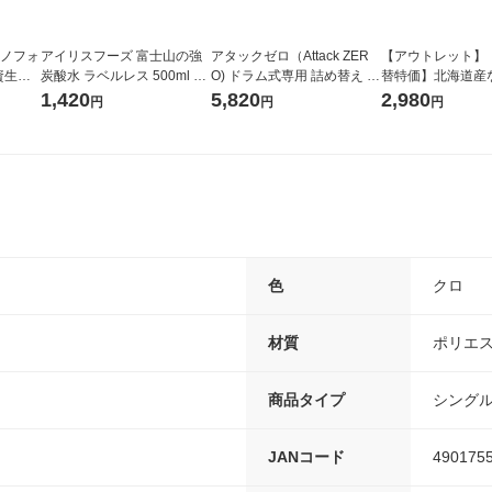
ラノフォ
アイリスフーズ 富士山の強
アタックゼロ（Attack ZER
【アウトレット】
資生
炭酸水 ラベルレス 500ml 1
O) ドラム式専用 詰め替え メ
替特価】北海道産
箱（24本入）
ガジャンボ 2300g 1セット
し 無洗米 5kg 1
1,420
5,820
2,980
円
円
円
（2個入) 洗濯洗剤 花王
米 木徳神糧 オリ
色
クロ
材質
ポリエ
商品タイプ
シング
JANコード
490175