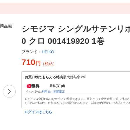
シモジマ シングルサテンリボン
0 クロ 001419920 1巻
ブランド：
HEIKO
710
円
（税込）
お買い物でもらえる特典
最大付与率7%
5
獲得
%
(31pt)
うち4.5%は
利用先・期間限定
ログイン&全額PayPay支払いで獲得できます。原則として税抜金額に対し付与
も実際の付与数、付与率が少ない場合があります。詳細は内訳からご確認くださ
ログインはこちら