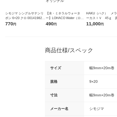
シモジマ シングルサテンリ
【水・ミネラルウォータ
HAKU（ハク） メ
ボン 6×20 クロ 001419820
ー】LOHACO Water（ロハ
ーカスＩＶ 45ｇ 
1巻
コウォーター）2L ラベルレ
堂 おまけ付き
770
490
11,000
円
円
円
ス 1箱（5本入）（イチオ
シ） オリジナル
商品仕様/スペック
サイズ
幅9mm×20m巻
規格
9×20
寸法
幅9mm×20m巻
メーカー名
シモジマ