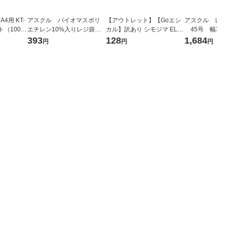
4用 KT-
アスクル バイオマスポリ
【アウトレット】【Goエシ
アスクル レジ
ット（100枚
エチレン10%入りレジ袋
カル】訳あり シモジマ ELP
45号 幅300
（乳白）30号 1袋（100枚
ポリエチレン袋 No.8 130×2
mm×縦530m
393
128
1,684
円
円
円
入） オリジナル
50mm 1束（100枚入）
00枚:100枚×
シ） オリジナ