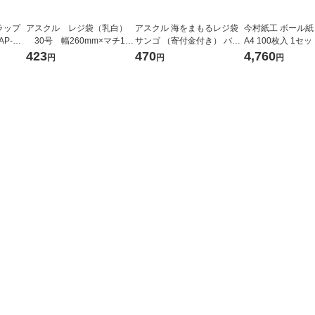
ラップ
アスクル レジ袋（乳白）
アスクル 海をまもるレジ袋
今村紙工 ボール紙 A
AP-HT
30号 幅260mm×マチ130
サンゴ （寄付金付き） バイ
A4 100枚入 1セ
mm×縦480mm 1袋（100
オマスポリエチレン25%入 2
×4包）
423
470
4,760
円
円
円
枚入） オリジナル
0号 No.20 1袋（100枚入）
オリジナル