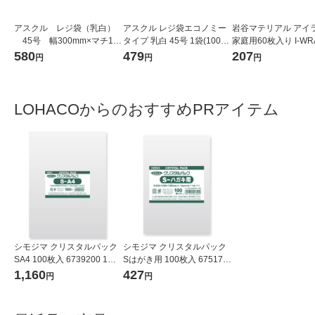
アスクル レジ袋（乳白）
アスクル レジ袋エコノミー
岩谷マテリアル アイ
45号 幅300mm×マチ140
タイプ 乳白 45号 1袋(100枚
家庭用60枚入り I-WR
mm×縦530mm 1袋（100
入) オリジナル
1個
580
479
207
円
円
円
枚入）（イチオシ） オリジ
ナル
LOHACOからのおすすめPRアイテム
シモジマ クリスタルパック
シモジマ クリスタルパック
SA4 100枚入 6739200 1袋
Sはがき用 100枚入 675170
(100枚入)
0 1袋(100枚入)
1,160
427
円
円