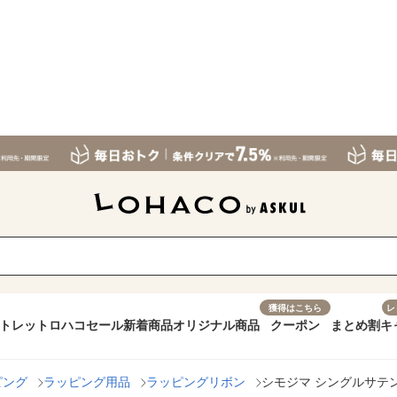
獲得はこちら
レ
トレット
ロハコセール
新着商品
オリジナル商品
クーポン
まとめ割
キ
ピング
ラッピング用品
ラッピングリボン
シモジマ シングルサテンリボ