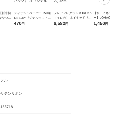
【新米切
ティッシュペーパー 150組
フレアフレグランス IROKA
【水・ミネラル
ななつぼ
ロハコオリジナルソフトパ
（イロカ） ネイキッドリリ
ー】LOHACO Wa
袋 令和7年産
ックティッシュ フィオナ オ
ーの香り 柔軟剤 詰め替え 超
1箱（20本入
470
6,582
1,450
円
円
円
ジナル
リジナル 1セット（10個：
特大 1200ml 1セット（5個
（イチオシ） 
5個入×2パック） オリジナ
入) 花王
ル
ステル
ルサテンリボン
5135718