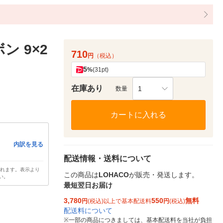
 9×2
710
円
（税込）
5
%
(31pt)
在庫あり
1
数量
カートに入れる
内訳を見る
配送情報・送料について
されます。表示より
この商品は
LOHACO
が販売・発送します。
い。
最短翌日お届け
3,780
550
無料
円
(税込)以上で基本配送料
円
(税込)
配送料について
※
一部の商品につきましては、基本配送料を当社が負担