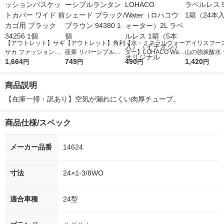
【アウトレット】サギ
【アウトレット】角利
【水・ミネラルウォー
アイリスフーズ
サカ ファッションバ
産業 リバーシブルラ
ター】LOHACO Wate
山の強炭酸水 
スケットカバー ワイ
1,664
ンタンシェード ブラ
749
r（ロハコウォータ
490
レス 500ml 1
1,420
円
円
円
円
ド 前カゴ用 ブラック
ック/ブラウン 94380
ー）2L ラベルレス 1
本入）
34256 1個
1個
箱（5本入）（イチオ
商品説明
シ） オリジナル
【在庫一掃・訳あり】空気が漏れにくい肉厚チューブ。
商品仕様/スペック
メーカー品番
14624
寸法
24×1-3/8WO
適合車種
24型