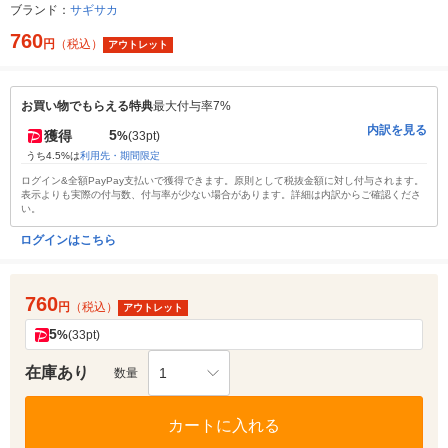
ブランド：
サギサカ
760
円
（税込）
アウトレット
お買い物でもらえる特典
最大付与率7%
内訳を見る
5
獲得
%
(33pt)
うち4.5%は
利用先・期間限定
ログイン&全額PayPay支払いで獲得できます。原則として税抜金額に対し付与されます。
表示よりも実際の付与数、付与率が少ない場合があります。詳細は内訳からご確認くださ
い。
ログインはこちら
760
円
（税込）
アウトレット
5
%
(33pt)
在庫あり
1
数量
カートに入れる