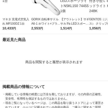
マキタ 充電式空気入
GORIX 自転車サドル
【アウトレット】サギ
GENTOS（
れ MP100DZ 1台
A6-1 ホワイト×ブラッ
サカ Pa LEDスポーツ
ス） クリップ
10,433
ク 1個（直送品）
2,553
ライトNSKL150 7445
1,514
型ＬＥＤヘッ
1,056
円
円
円
円
5 1個
HC-24BK
最近見た商品
商品を閲覧すると履歴が表示されます
掲載商品の情報について
・
掲載している情報の精度には万全を期しておりますが、その内容の正確性、
安全性、有用性を保証するものではありません。
・
現在ご覧になっているページは、この商品を取り扱うストアによって運営さ
れています。ページに記載されている内容や商品、ご購入に関するご質問