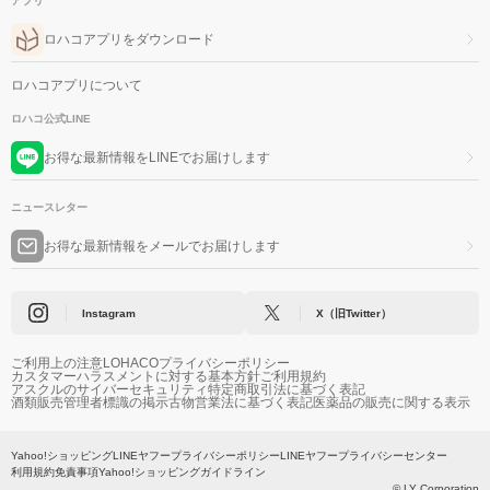
アプリ
ロハコアプリをダウンロード
ロハコアプリについて
ロハコ公式LINE
お得な最新情報をLINEでお届けします
ニュースレター
お得な最新情報をメールでお届けします
Instagram
X（旧Twitter）
ご利用上の注意
LOHACOプライバシーポリシー
カスタマーハラスメントに対する基本方針
ご利用規約
アスクルのサイバーセキュリティ
特定商取引法に基づく表記
酒類販売管理者標識の掲示
古物営業法に基づく表記
医薬品の販売に関する表示
Yahoo!ショッピング
LINEヤフープライバシーポリシー
LINEヤフープライバシーセンター
利用規約
免責事項
Yahoo!ショッピングガイドライン
© LY Corporation