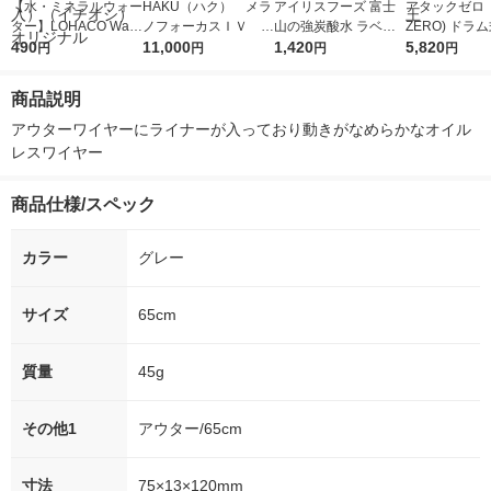
【水・ミネラルウォー
HAKU（ハク） メラ
アイリスフーズ 富士
アタックゼロ（A
ター】LOHACO Wate
ノフォーカスＩＶ 4
山の強炭酸水 ラベル
ZERO) ドラ
r（ロハコウォータ
490
5ｇ 資生堂 おまけ
11,000
レス 500ml 1箱（24
1,420
詰め替え メガ
5,820
円
円
円
円
ー）2L ラベルレス 1
付き
本入）
ボ 2300g 1
箱（5本入）（イチオ
個入) 洗濯洗剤
商品説明
シ） オリジナル
アウターワイヤーにライナーが入っており動きがなめらかなオイル
レスワイヤー
商品仕様/スペック
カラー
グレー
サイズ
65cm
質量
45g
その他1
アウター/65cm
寸法
75×13×120mm