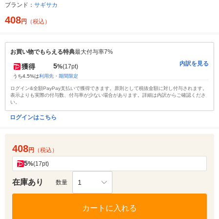
ブランド：
サギサカ
408
円
（税込）
お買い物でもらえる特典
最大付与率7%
内訳を見る
5
獲得
%
(17pt)
うち4.5%は
利用先・期間限定
ログイン&全額PayPay支払いで獲得できます。原則として税抜金額に対し付与されます。
表示よりも実際の付与数、付与率が少ない場合があります。詳細は内訳からご確認くださ
い。
ログインはこちら
408
円
（税込）
5
%
(17pt)
在庫あり
1
数量
カートに入れる