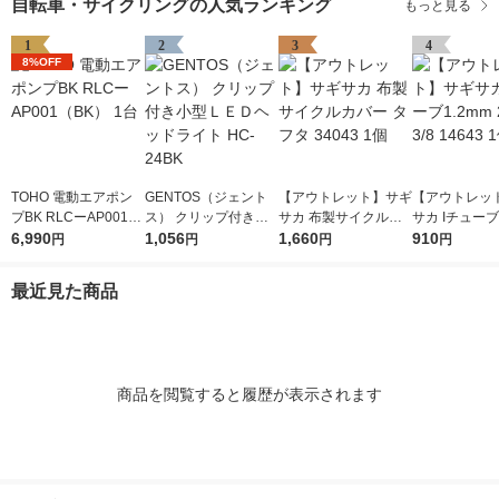
自転車・サイクリングの人気ランキング
もっと見る
1
2
3
4
8%OFF
TOHO 電動エアポン
GENTOS（ジェント
【アウトレット】サギ
【アウトレッ
プBK RLCーAP001
ス） クリップ付き小
サカ 布製サイクルカ
サカ Iチューブ
（BK） 1台
6,990
型ＬＥＤヘッドライト
1,056
バー タフタ 34043 1
1,660
27×1-3/8 146
910
円
円
円
円
HC-24BK
個
最近見た商品
商品を閲覧すると履歴が表示されます