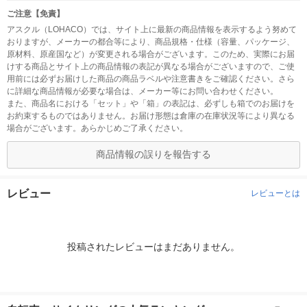
ご注意【免責】
アスクル（LOHACO）では、サイト上に最新の商品情報を表示するよう努めて
おりますが、メーカーの都合等により、商品規格・仕様（容量、パッケージ、
原材料、原産国など）が変更される場合がございます。このため、実際にお届
けする商品とサイト上の商品情報の表記が異なる場合がございますので、ご使
用前には必ずお届けした商品の商品ラベルや注意書きをご確認ください。さら
に詳細な商品情報が必要な場合は、メーカー等にお問い合わせください。
また、商品名における「セット」や「箱」の表記は、必ずしも箱でのお届けを
お約束するものではありません。お届け形態は倉庫の在庫状況等により異なる
場合がございます。あらかじめご了承ください。
商品情報の誤りを報告する
レビュー
レビューとは
投稿されたレビューはまだありません。