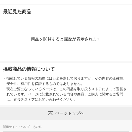
1000mm)ゴールド 00
000012561 アートプ
ャパン オリジナル
セット WJ-PH
20193353 1枚
リントジャパン
1セット(10個
最近見た商品
送品）
商品を閲覧すると履歴が表示されます
掲載商品の情報について
・
掲載している情報の精度には万全を期しておりますが、その内容の正確性、
安全性、有用性を保証するものではありません。
・
現在ご覧になっているページは、この商品を取り扱うストアによって運営さ
れています。ページに記載されている内容や商品、ご購入に関するご質問
は、直接各ストアにお問い合わせください。
ページトップへ
関連サイト・ヘルプ・その他