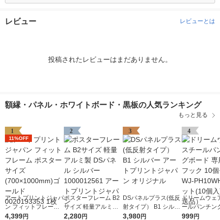
レビュー
レビューとは
投稿されたレビューはまだありません。
額縁・パネル・ホワイトボード・黒板の人気ランキング
もっと見る
1
2
3
4
11%OFF
アートプリントジャパ
ポスターフレーム B2
DSパネルプラス(低反
ドリームウェア
ン フィットフレーム
サイズ 軽量アルミ製
射タイプ） B1 シルバ
ールパンチン
ポスターサイズ(700×
4,399
DSパネル シルバー 1
2,280
ー アートプリントジ
3,980
専用 樹脂フック
999
円
円
円
円