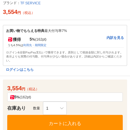
ブランド：
TF SERVICE
3,554
円
（税込）
お買い物でもらえる特典
最大付与率7%
内訳を見る
5
獲得
%
(162pt)
うち4.5%は
利用先・期間限定
ログイン&全額PayPay支払いで獲得できます。原則として税抜金額に対し付与されます。
表示よりも実際の付与数、付与率が少ない場合があります。詳細は内訳からご確認くださ
い。
ログインはこちら
3,554
円
（税込）
5
%
(162pt)
在庫あり
1
数量
カートに入れる