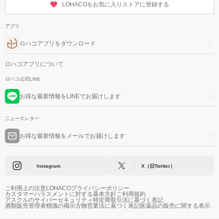
LOHACOをお気に入りストアに登録する
アプリ
ロハコアプリをダウンロード
ロハコアプリについて
ロハコ公式LINE
お得な最新情報をLINEでお届けします
ニュースレター
お得な最新情報をメールでお届けします
Instagram
X（旧Twitter）
ご利用上の注意
LOHACOプライバシーポリシー
カスタマーハラスメントに対する基本方針
ご利用規約
アスクルのサイバーセキュリティ
特定商取引法に基づく表記
酒類販売管理者標識の掲示
古物営業法に基づく表記
医薬品の販売に関する表示