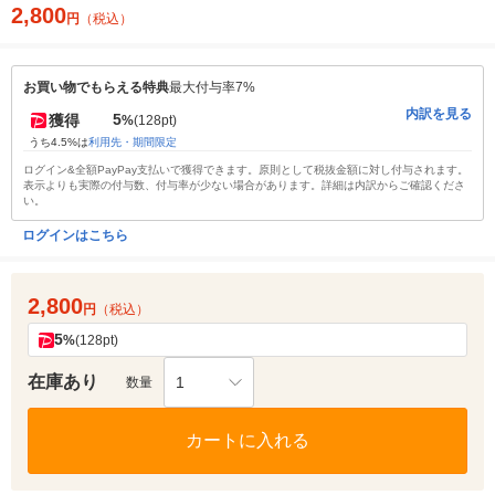
2,800
円
（税込）
お買い物でもらえる特典
最大付与率7%
内訳を見る
5
獲得
%
(128pt)
うち4.5%は
利用先・期間限定
ログイン&全額PayPay支払いで獲得できます。原則として税抜金額に対し付与されます。
表示よりも実際の付与数、付与率が少ない場合があります。詳細は内訳からご確認くださ
い。
ログインはこちら
2,800
円
（税込）
5
%
(128pt)
在庫あり
1
数量
カートに入れる