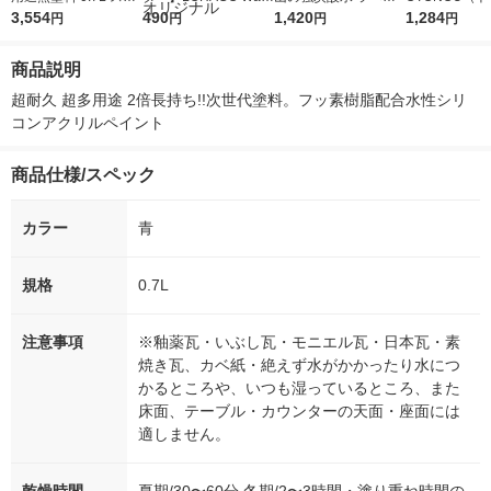
イブルー 9016866 1
3,554
r（ロハコウォータ
490
レス 500ml 1箱（24
1,420
ウ） by BLAC
1,284
円
円
円
円
個
ー）2L ラベルレス 1
本入）
00ml 1セッ
箱（5本入）（イチオ
商品説明
シ） オリジナル
超耐久 超多用途 2倍長持ち!!次世代塗料。フッ素樹脂配合水性シリ
コンアクリルペイント
商品仕様/スペック
カラー
青
規格
0.7L
注意事項
※釉薬瓦・いぶし瓦・モニエル瓦・日本瓦・素
焼き瓦、カベ紙・絶えず水がかかったり水につ
かるところや、いつも湿っているところ、また
床面、テーブル・カウンターの天面・座面には
適しません。