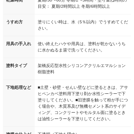
乾燥時間
夏期/30〜60分 冬期/2〜3時間・塗り重ね時間の
目安： 夏期/2時間以上 冬期/6時間以上
うすめ方
塗りにくい時は、水（5％以内）でうすめてくだ
さい。
用具の手入れ
使い終えたハケや用具は、塗料が乾かないうち
に水かぬるま湯で洗ってください。
塗料タイプ
架橋反応型水性シリコンアクリルエマルション
樹脂塗料
下地処理など
■土壁・砂壁・せんい壁などに塗るときは、アサ
ヒペンカベ塗料用下塗り剤か水性シーラーで下
塗りしてください。■旧塗膜を触って粉が手につ
く場合や、木質系及び無機セメント系のサイデ
ィング、コンクリートやモルタル面に塗るとき
は油性シーラーを下塗りしてください。