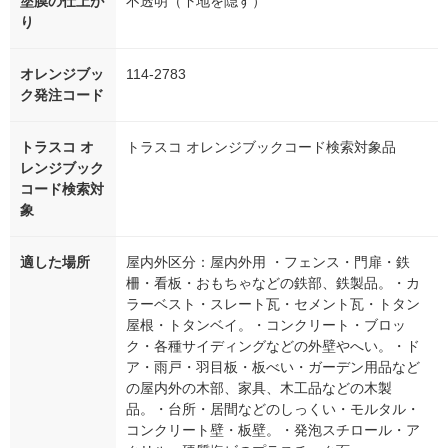
塗膜の仕上が
不透明（下地を隠す）
り
オレンジブッ
114-2783
ク発注コード
トラスコ オ
トラスコ オレンジブックコード検索対象品
レンジブック
コード検索対
象
適した場所
屋内外区分：屋内外用 ・フェンス・門扉・鉄
柵・看板・おもちゃなどの鉄部、鉄製品。・カ
ラーベスト・スレート瓦・セメント瓦・トタン
屋根・トタンベイ。・コンクリート・ブロッ
ク・各種サイディングなどの外壁やへい。・ド
ア・雨戸・羽目板・板べい・ガーデン用品など
の屋内外の木部、家具、木工品などの木製
品。・台所・居間などのしっくい・モルタル・
コンクリート壁・板壁。・発泡スチロール・ア