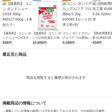
【接着剤】 コニシ ボ
【接着剤】 コニシ ボ
コニシ ボンドアロン
【防錆潤滑剤】
ンドニューCH18 500
ンドCH38 袋入り3kg
アルフア プロ用No.5
業 KURE5-56 
g #40117 500g（1本
536
#40250 3kg（1袋あた
10,800
20g #35045 1セット
4,390
0ml 1004 1本
434
円
円
円
円
あたり）
り） 1箱（6袋入）
(5本:1本×5)
最近見た商品
商品を閲覧すると履歴が表示されます
掲載商品の情報について
・
掲載している情報の精度には万全を期しておりますが、その内容の正確性、