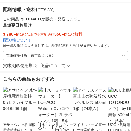
配送情報・送料について
この商品は
LOHACO
が販売・発送します。
最短翌日お届け
3,780
550
無料
円
(税込)以上で基本配送料
円
(税込)
配送料について
※
一部の商品につきましては、基本配送料を当社が負担いたします。
在庫確認住所：東京都にお届け
賞味期限/使用期限・返品について
こちらの商品もおすすめ
アサヒペン 水性屋根
【水・ミネラルウォー
アイリスフーズ 富士
UCC上島珈琲 
用遮熱塗料 0.7L スカ
ター】LOHACO Wate
山の強炭酸水 ラベル
OTONOU（