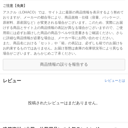
ご注意【免責】
アスクル（LOHACO）では、サイト上に最新の商品情報を表示するよう努めて
おりますが、メーカーの都合等により、商品規格・仕様（容量、パッケージ、
原材料、原産国など）が変更される場合がございます。このため、実際にお届
けする商品とサイト上の商品情報の表記が異なる場合がございますので、ご使
用前には必ずお届けした商品の商品ラベルや注意書きをご確認ください。さら
に詳細な商品情報が必要な場合は、メーカー等にお問い合わせください。
また、商品名における「セット」や「箱」の表記は、必ずしも箱でのお届けを
お約束するものではありません。お届け形態は倉庫の在庫状況等により異なる
場合がございます。あらかじめご了承ください。
商品情報の誤りを報告する
レビュー
レビューとは
投稿されたレビューはまだありません。