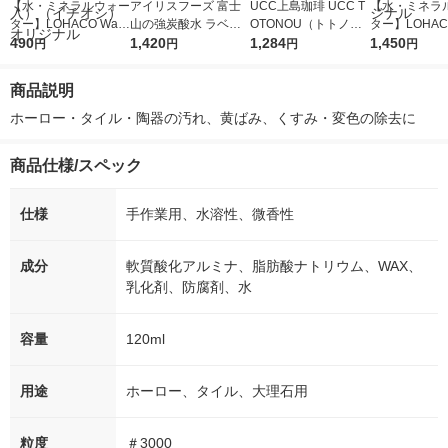
【水・ミネラルウォー
アイリスフーズ 富士
UCC上島珈琲 UCC T
【水・ミネラ
ター】LOHACO Wate
山の強炭酸水 ラベル
OTONOU（トトノ
ター】LOHACO
r（ロハコウォータ
490
レス 500ml 1箱（24
1,420
ウ） by BLACK無糖 5
1,284
r 410ml 1箱
1,450
円
円
円
円
ー）2L ラベルレス 1
本入）
00ml 1セット（6本）
入）ラベルレ
箱（5本入）（イチオ
オシ） オリジ
商品説明
シ） オリジナル
ホーロー・タイル・陶器の汚れ、黄ばみ、くすみ・変色の除去に
商品仕様/スペック
仕様
手作業用、水溶性、微香性
成分
軟質酸化アルミナ、脂肪酸ナトリウム、WAX、
乳化剤、防腐剤、水
容量
120ml
用途
ホーロー、タイル、大理石用
粒度
＃3000