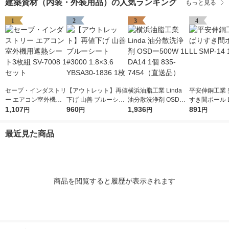
建築資材（内装・外装用品）の人気ランキング
もっと見る
1
2
3
4
セーブ・インダストリ
【アウトレット】再値
横浜油脂工業 Linda
平安伸銅工業 
ー エアコン室外機用
下げ 山善 ブルーシー
油分散洗浄剤 OSDー5
すき間ポール L
遮熱シート3枚組 SV-7
1,107
ト #3000 1.8×3.6 YB
960
00W 1L DA14 1個 83
1,936
-14 1個
891
円
円
円
円
008 1セット
SA30-1836 1枚
5-7454（直送品）
最近見た商品
商品を閲覧すると履歴が表示されます