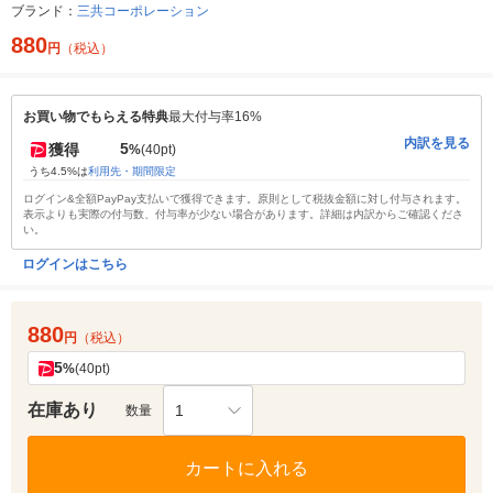
ブランド：
三共コーポレーション
880
円
（税込）
お買い物でもらえる特典
最大付与率16%
内訳を見る
5
獲得
%
(40pt)
うち4.5%は
利用先・期間限定
ログイン&全額PayPay支払いで獲得できます。原則として税抜金額に対し付与されます。
表示よりも実際の付与数、付与率が少ない場合があります。詳細は内訳からご確認くださ
い。
ログインはこちら
880
円
（税込）
5
%
(40pt)
在庫あり
1
数量
カートに入れる