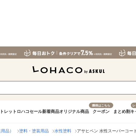
獲得はこちら
レ
トレット
ロハコセール
新着商品
オリジナル商品
クーポン
まとめ割
キ
装用品）
塗料・塗装用品
水性塗料
アサヒペン 水性スーパーコート 1.6