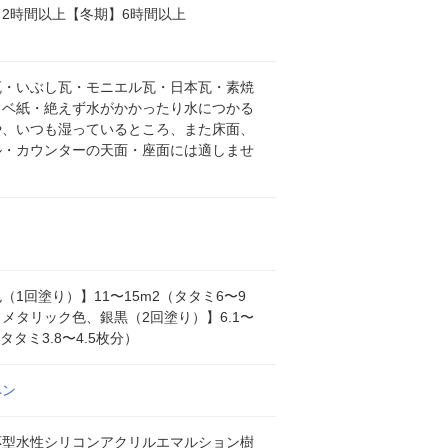
2時間以上【冬期】6時間以上
瓦・いぶし瓦・モニエル瓦・日本瓦・素焼
カベ紙・絶えず水がかかったり水につかる
や、いつも湿っているところ、また床面、
ル・カウンターの天面・座面には適しませ
（1回塗り）】11〜15m2（タタミ6〜9
メタリック色、銀黒（2回塗り）】6.1〜
（タタミ3.8〜4.5枚分）
ペン
応型水性シリコンアクリルエマルション樹