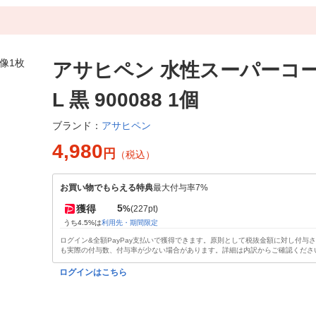
アサヒペン 水性スーパーコート
L 黒 900088 1個
アサヒペン
ブランド：
4,980
円
（税込）
お買い物でもらえる特典
最大付与率7%
5
獲得
%
(227pt)
うち4.5%は
利用先・期間限定
ログイン&全額PayPay支払いで獲得できます。原則として税抜金額に対し付与
も実際の付与数、付与率が少ない場合があります。詳細は内訳からご確認くださ
ログインはこちら