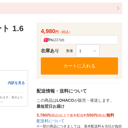
 1.6
4,980
円
（税込）
5
%
(227pt)
在庫あり
1
数量
カートに入れる
内訳を見る
配送情報・送料について
されます。表示より
この商品は
LOHACO
が販売・発送します。
い。
最短翌日お届け
3,780
550
無料
円
(税込)以上で基本配送料
円
(税込)
配送料について
※
一部の商品につきましては、基本配送料を当社が負担