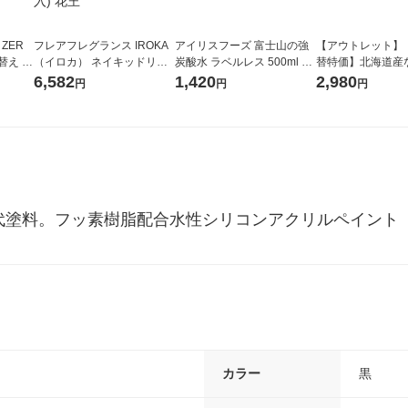
 ZER
フレアフレグランス IROKA
アイリスフーズ 富士山の強
【アウトレット】
替え メ
（イロカ） ネイキッドリリ
炭酸水 ラベルレス 500ml 1
替特価】北海道産
セット
ーの香り 柔軟剤 詰め替え 超
箱（24本入）
し 無洗米 5kg 1
6,582
1,420
2,980
円
円
円
王
特大 1200ml 1セット（5個
米 木徳神糧 オリ
入) 花王
次世代塗料。フッ素樹脂配合水性シリコンアクリルペイント
カラー
黒