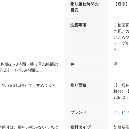
塗り重ね時間の
【夏期】
目安
注意事項
※釉薬
き瓦、
ところ
テーブ
ん。
分、冬期/2〜3時間・塗り重ね時間の
色
黒
時間以上、冬期/6時間以上
、水（5％以内）でうすめてくだ
塗り面積
【一般色
枚分）【
7.3m2
ブランド
アサヒ
や用具は、塗料が乾かないうちに
塗料タイプ
架橋反