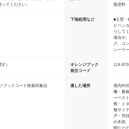
洗ってください。
脂塗料
下地処理など
■土壁
ヒペン
りして
場合や
グ、コ
シーラ
隠す）
オレンジブック
124-870
発注コード
ンジブックコード検索対象品
適した場所
屋内外
柵・看
ーベス
根・ト
種サイ
戸・羽
の木部
間など