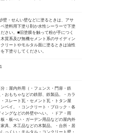
・砂壁・せんい壁などに塗るときは、アサ
カベ塗料用下塗り剤か水性シーラーで下塗
ください。■旧塗膜を触って粉が手につく
、木質系及び無機セメント系のサイディン
ンクリートやモルタル面に塗るときは油性
ーを下塗りしてください。
1
区分：屋内外用（・フェンス・門扉・鉄
板・おもちゃなどの鉄部、鉄製品。・カラ
ト・スレート瓦・セメント瓦・トタン屋
タンベイ。・コンクリート・ブロック・各
ディングなどの外壁やへい。・ドア・雨
目板・板べい・ガーデン用品などの屋内外
、家具、木工品などの木製品。・台所・居
のしっくい・モルタル・コンクリート壁・