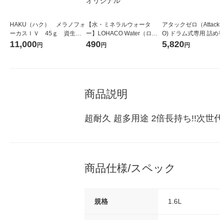
HAKU（ハク） メラノフォ
【水・ミネラルウォータ
アタックゼロ（Attack
ーカスＩＶ 45ｇ 資生
ー】LOHACO Water（ロハ
O) ドラム式専用 詰め
堂 おまけ付き
コウォーター）2L ラベルレ
ガジャンボ 2300g 1
11,000
490
5,820
円
円
円
ス 1箱（5本入）（イチオ
（2個入) 洗濯洗剤 花
シ） オリジナル
商品説明
超耐久 超多用途 2倍長持ち!!
商品仕様/スペック
規格
1.6L