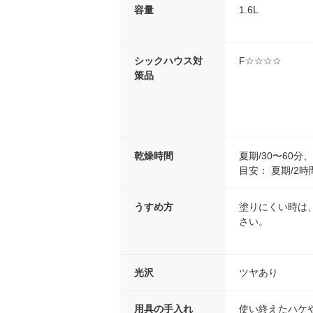
容量
1.6L
シックハウス対
F☆☆☆☆
策品
乾燥時間
夏期/30〜60
目安： 夏期/2
うすめ方
塗りにくい時は
さい。
光沢
ツヤあり
用具の手入れ
使い終えたハケ