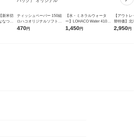
【新米切
ティッシュペーパー 150組
【水・ミネラルウォータ
【アウトレット
ななつぼ
ロハコオリジナルソフトパ
ー】LOHACO Water 410ml
替特価】北海道
袋 令和7年産
ックティッシュ フィオナ オ
1箱（20本入）ラベルレス
し 精白米 5kg
470
1,450
2,950
円
円
円
ジナル
リジナル 1セット（10個：
（イチオシ） オリジナル
米 木徳神糧 オ
5個入×2パック） オリジナ
ル