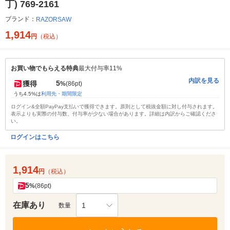
丁) 769-2161
ブランド：
RAZORSAW
1,914
円
（税込）
お買い物でもらえる特典
最大付与率11%
内訳を見る
5
獲得
%
(86pt)
うち4.5%は
利用先・期間限定
ログイン&全額PayPay支払いで獲得できます。原則として税抜金額に対し付与されます。
表示よりも実際の付与数、付与率が少ない場合があります。詳細は内訳からご確認くださ
い。
ログインはこちら
1,914
円
（税込）
5
%
(86pt)
在庫あり
1
数量