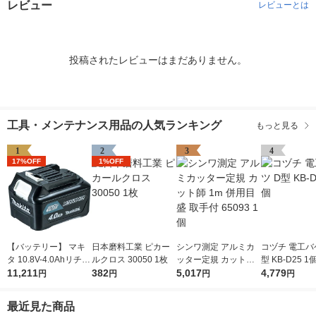
レビュー
レビューとは
投稿されたレビューはまだありません。
工具・メンテナンス用品の人気ランキング
もっと見る
1
2
3
4
17%OFF
1%OFF
【バッテリー】 マキ
日本磨料工業 ピカー
シンワ測定 アルミカ
コヅチ 電工バ
タ 10.8V-4.0Ahリチウ
ルクロス 30050 1枚
ッター定規 カット師
型 KB-D25 1
ムイオンバッテリ A-5
11,211
382
1m 併用目盛 取手付 6
5,017
4,779
円
円
円
円
9863 BL1040B 1個
5093 1個
最近見た商品