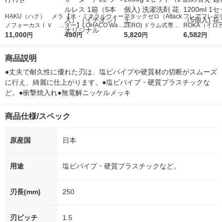
HAKU（ハク） メラ
【水・ミネラルウォー
アタックゼロ（Attack
フレアフレグラ
ノフォーカスＩＶ 4
ター】LOHACO Wate
ZERO) ドラム式専用
ROKA（イロ
5ｇ 資生堂 おまけ
11,000
r（ロハコウォータ
490
詰め替え メガジャン
5,820
イキッドリリ
6,582
円
円
円
円
付き
ー）2L ラベルレス 1
ボ 2300g 1セット（2
柔軟剤 詰め替
箱（5本入）（イチオ
個入) 洗濯洗剤 花王
大 1200ml 
商品説明
シ） オリジナル
（5個入) 花王
●丈夫で耐久性に優れた刃は、塩ビパイプや硬質材の切断がスムーズ
に行え、綺麗に仕上がります。●塩ビパイプ・硬質プラスチックな
ど。●衝撃焼入れ●無電解ニッケルメッキ
商品仕様/スペック
原産国
日本
用途
塩ビパイプ・硬質プラスチックなど。
刃長(mm)
250
刃ピッチ
1.5