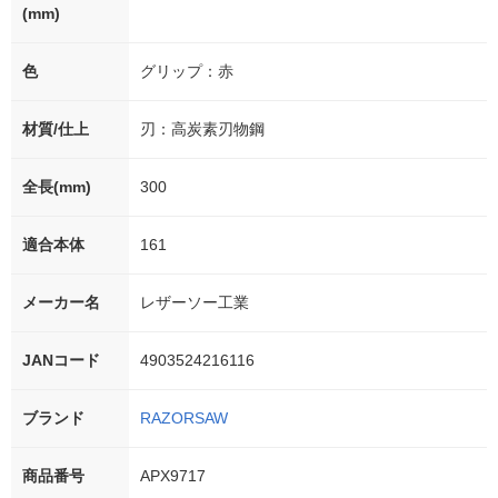
(mm)
色
グリップ：赤
材質/仕上
刃：高炭素刃物鋼
全長(mm)
300
適合本体
161
メーカー名
レザーソー工業
JANコード
4903524216116
ブランド
RAZORSAW
商品番号
APX9717