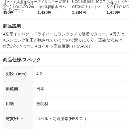
【水・ミネラルウォー
アイリスフーズ 富士
UCC上島珈琲 UCC T
【水・ミネラ
ター】LOHACO Wate
山の強炭酸水 ラベル
OTONOU（トトノ
ター】LOHACO
r（ロハコウォータ
490
レス 500ml 1箱（24
1,420
ウ） by BLACK無糖 5
1,284
r 410ml 1箱
1,450
円
円
円
円
ー）2L ラベルレス 1
本入）
00ml 1セット（6本）
入）ラベルレ
箱（5本入）（イチオ
オシ） オリジ
商品説明
シ） オリジナル
●充電インパクトドライバーにワンタッチで装着できます。●刃先は
Xシンニング加工が施されていますので滑りにくく、正確な穴あけ
作業ができます。●コバルト高速度鋼（HSS-Co）
商品仕様/スペック
刃径（mm）
4.2
原産国
日本
用途
被削材
材質/仕上
コバルト高速度鋼(HSS-Co)