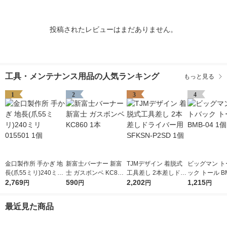
投稿されたレビューはまだありません。
工具・メンテナンス用品の人気ランキング
もっと見る
1
2
3
4
金口製作所 手かぎ 地
新富士バーナー 新富
TJMデザイン 着脱式
ビッグマン ト
長(爪55ミリ)240ミリ
士 ガスボンベ KC860
工具差し 2本差しドラ
ック トール BM
015501 1個
2,769
1本
590
イバー用 SFKSN-P2S
2,202
個
1,215
円
円
円
円
D 1個
最近見た商品