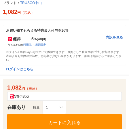
ブランド：
TRUSCO中山
1,082
円
（税込）
お買い物でもらえる特典
最大付与率16%
内訳を見る
5
獲得
%
(48pt)
うち4.5%は
利用先・期間限定
ログイン&全額PayPay支払いで獲得できます。原則として税抜金額に対し付与されます。
表示よりも実際の付与数、付与率が少ない場合があります。詳細は内訳からご確認くださ
い。
ログインはこちら
1,082
円
（税込）
5
%
(48pt)
在庫あり
1
数量
カートに入れる