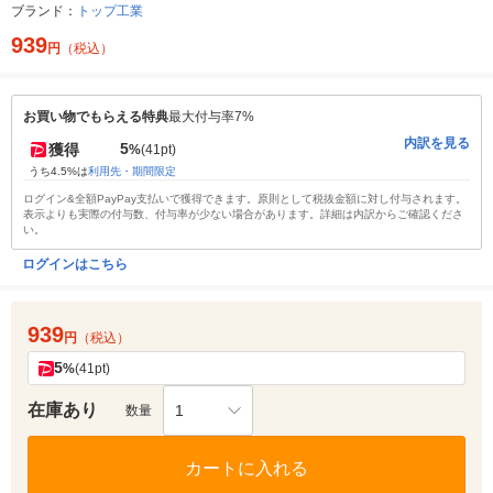
ブランド：
トップ工業
939
円
（税込）
お買い物でもらえる特典
最大付与率7%
内訳を見る
5
獲得
%
(41pt)
うち4.5%は
利用先・期間限定
ログイン&全額PayPay支払いで獲得できます。原則として税抜金額に対し付与されます。
表示よりも実際の付与数、付与率が少ない場合があります。詳細は内訳からご確認くださ
い。
ログインはこちら
939
円
（税込）
5
%
(41pt)
在庫あり
1
数量
カートに入れる