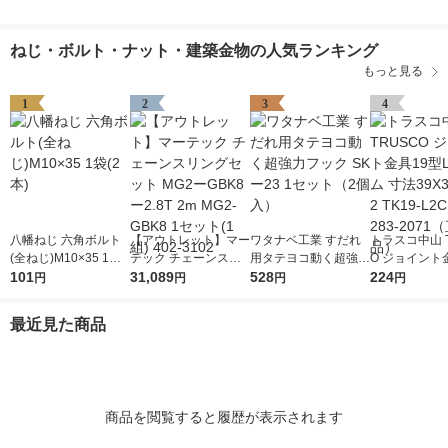
ねじ・ボルト・ナット・建築金物の人気ランキング
もっと見る
1
2
3
4
八幡ねじ 六角ボルト
【アウトレット】マー
ワタナベ工業 すだれ
トラスコ中山 T
(全ねじ)M10×35 1袋
テック チェーンスリ
用タテヨコ動く超強力
O ジョイント
(2本)
101
ングセット MG2ーGB
31,089
フック SKー23 1セッ
528
型L クロム 寸
224
円
円
円
円
K8ー2.8T 2m MG2-G
ト（2個入）
9 穴数2 TK19-
BK8 1セット(1組) 402
個 283-207
最近見た商品
-3102
品）
商品を閲覧すると履歴が表示されます