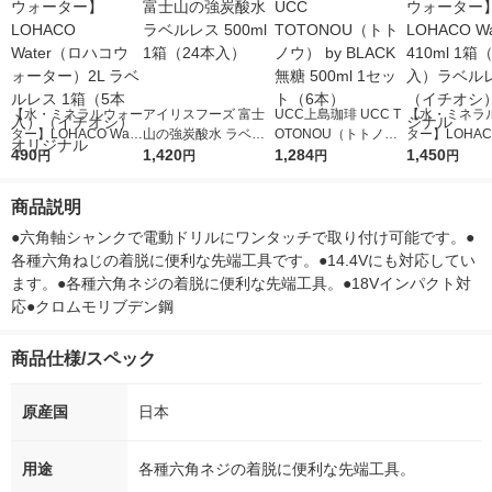
【水・ミネラルウォー
アイリスフーズ 富士
UCC上島珈琲 UCC T
【水・ミネラ
ター】LOHACO Wate
山の強炭酸水 ラベル
OTONOU（トトノ
ター】LOHACO
r（ロハコウォータ
490
レス 500ml 1箱（24
1,420
ウ） by BLACK無糖 5
1,284
r 410ml 1箱
1,450
円
円
円
円
ー）2L ラベルレス 1
本入）
00ml 1セット（6本）
入）ラベルレ
箱（5本入）（イチオ
オシ） オリジ
商品説明
シ） オリジナル
●六角軸シャンクで電動ドリルにワンタッチで取り付け可能です。●
各種六角ねじの着脱に便利な先端工具です。●14.4Vにも対応してい
ます。●各種六角ネジの着脱に便利な先端工具。●18Vインパクト対
応●クロムモリブデン鋼
商品仕様/スペック
原産国
日本
用途
各種六角ネジの着脱に便利な先端工具。