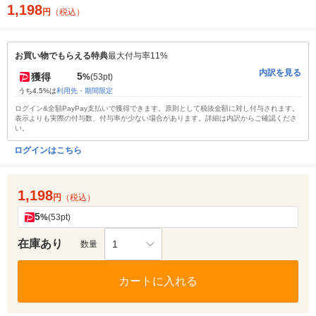
1,198
円
（税込）
お買い物でもらえる特典
最大付与率11%
内訳を見る
5
獲得
%
(53pt)
うち4.5%は
利用先・期間限定
ログイン&全額PayPay支払いで獲得できます。原則として税抜金額に対し付与されます。
表示よりも実際の付与数、付与率が少ない場合があります。詳細は内訳からご確認くださ
い。
ログインはこちら
1,198
円
（税込）
5
%
(53pt)
在庫あり
1
数量
カートに入れる