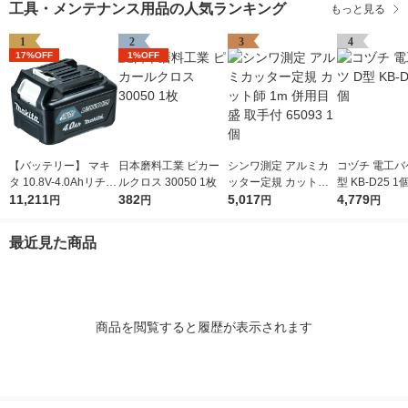
工具・メンテナンス用品の人気ランキング
もっと見る
1
2
3
4
17%OFF
1%OFF
【バッテリー】 マキ
日本磨料工業 ピカー
シンワ測定 アルミカ
コヅチ 電工バ
タ 10.8V-4.0Ahリチウ
ルクロス 30050 1枚
ッター定規 カット師
型 KB-D25 1
ムイオンバッテリ A-5
11,211
382
1m 併用目盛 取手付 6
5,017
4,779
円
円
円
円
9863 BL1040B 1個
5093 1個
最近見た商品
商品を閲覧すると履歴が表示されます