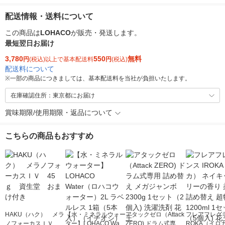
配送情報・送料について
この商品は
LOHACO
が販売・発送します。
最短翌日お届け
3,780
550
無料
円
(税込)以上で基本配送料
円
(税込)
配送料について
※
一部の商品につきましては、基本配送料を当社が負担いたします。
在庫確認住所：東京都にお届け
賞味期限/使用期限・返品について
こちらの商品もおすすめ
HAKU（ハク） メラ
【水・ミネラルウォー
アタックゼロ（Attack
フレアフレグラ
ノフォーカスＩＶ 4
ター】LOHACO Wate
ZERO) ドラム式専用
ROKA（イロ