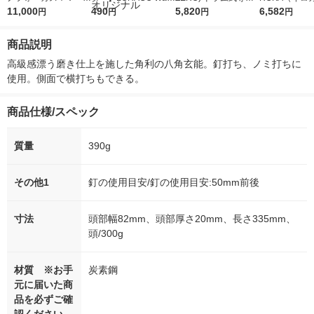
5ｇ 資生堂 おまけ
11,000
r（ロハコウォータ
490
詰め替え メガジャン
5,820
イキッドリリ
6,582
円
円
円
円
付き
ー）2L ラベルレス 1
ボ 2300g 1セット（2
柔軟剤 詰め替
箱（5本入）（イチオ
個入) 洗濯洗剤 花王
大 1200ml 
商品説明
シ） オリジナル
（5個入) 花王
高級感漂う磨き仕上を施した角利の八角玄能。釘打ち、ノミ打ちに
使用。側面で横打ちもできる。
商品仕様/スペック
質量
390g
その他1
釘の使用目安/釘の使用目安:50mm前後
寸法
頭部幅82mm、頭部厚さ20mm、長さ335mm、
頭/300g
材質 ※お手
炭素鋼
元に届いた商
品を必ずご確