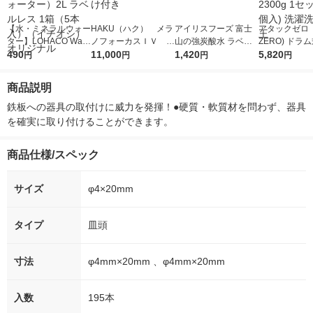
【水・ミネラルウォー
HAKU（ハク） メラ
アイリスフーズ 富士
アタックゼロ（A
ター】LOHACO Wate
ノフォーカスＩＶ 4
山の強炭酸水 ラベル
ZERO) ドラ
r（ロハコウォータ
490
5ｇ 資生堂 おまけ
11,000
レス 500ml 1箱（24
1,420
詰め替え メガ
5,820
円
円
円
円
ー）2L ラベルレス 1
付き
本入）
ボ 2300g 1
箱（5本入）（イチオ
個入) 洗濯洗剤
商品説明
シ） オリジナル
鉄板への器具の取付けに威力を発揮！●硬質・軟質材を問わず、器具
を確実に取り付けることができます。
商品仕様/スペック
サイズ
φ4×20mm
タイプ
皿頭
寸法
φ4mm×20mm 、φ4mm×20mm
入数
195本