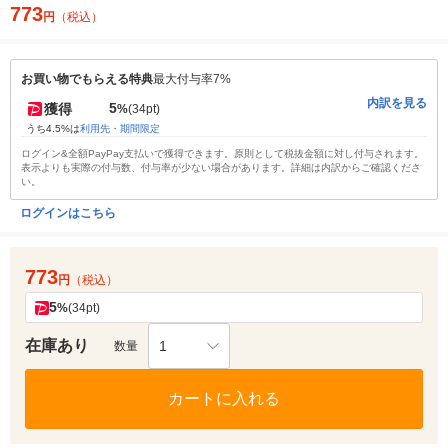
773
円
（税込）
お買い物でもらえる特典
最大付与率7%
内訳を見る
5
獲得
%
(34pt)
うち4.5%は
利用先・期間限定
ログイン&全額PayPay支払いで獲得できます。原則として税抜金額に対し付与されます。
表示よりも実際の付与数、付与率が少ない場合があります。詳細は内訳からご確認くださ
い。
ログインはこちら
773
円
（税込）
5
%
(34pt)
在庫あり
1
数量
カートに入れる