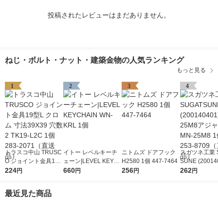
投稿されたレビューはまだありません。
ねじ・ボルト・ナット・建築金物の人気ランキング
もっと見る
1
2
3
4
トラスコ中山 TRUSC
イトー レベルキーチ
ニトムズ ドアフック
スガツネ工業 S
O ジョイント金具19
ェーン|LEVEL KEYC
H2580 1個 447-7464
SUNE (20014
型L クロム 寸法39X3
224
HAIN WN-KRL 1個
660
256
Nー25M8ア
262
円
円
円
円
9 穴数2 TK19-L2C 1
ー MN-25M8 1
個 283-2071（直送
8709（直送
最近見た商品
品）