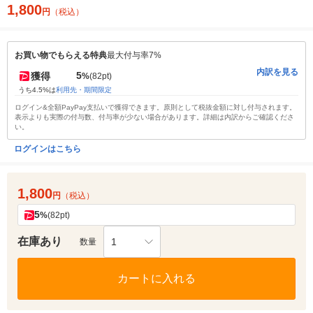
1,800
円
（税込）
お買い物でもらえる特典
最大付与率7%
内訳を見る
5
獲得
%
(82pt)
うち4.5%は
利用先・期間限定
ログイン&全額PayPay支払いで獲得できます。原則として税抜金額に対し付与されます。
表示よりも実際の付与数、付与率が少ない場合があります。詳細は内訳からご確認くださ
い。
ログインはこちら
1,800
円
（税込）
5
%
(82pt)
在庫あり
1
数量
カートに入れる