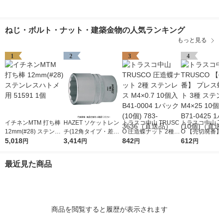
ねじ・ボルト・ナット・建築金物の人気ランキング
もっと見る
1
2
3
4
イチネンMTM 打ち棒
HAZET ソケットレン
トラスコ中山 TRUSC
トラスコ中山 T
12mm(#28) ステンレ
チ(12角タイプ・差込
O 圧造蝶ナット 2種
O 【売切廃番
スハトメ用 51591 1個
5,018
角12.7mm) 対辺寸法2
3,414
ステンレス M4×0.7 1
842
ス蝶ボルト 3
612
円
円
円
円
4mm 900Z-24 1個 43
0個入 B41-0004 1パ
ンレス M4×25
9-6448（直送品）
ック(10個) 783-3636
B71-0425 1
最近見た商品
（直送品）
個)（直送品）
商品を閲覧すると履歴が表示されます