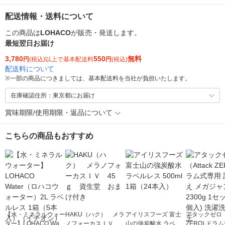
配送情報・送料について
この商品は
LOHACO
が販売・発送します。
最短翌日お届け
3,780
550
無料
円
(税込)以上で基本配送料
円
(税込)
配送料について
※
一部の商品につきましては、基本配送料を当社が負担いたします。
在庫確認住所：東京都にお届け
賞味期限/使用期限・返品について
こちらの商品もおすすめ
【水・ミネラルウォー
HAKU（ハク） メラ
アイリスフーズ 富士
アタックゼロ（A
ター】LOHACO Wate
ノフォーカスＩＶ 4
山の強炭酸水 ラベル
ZERO) ドラ