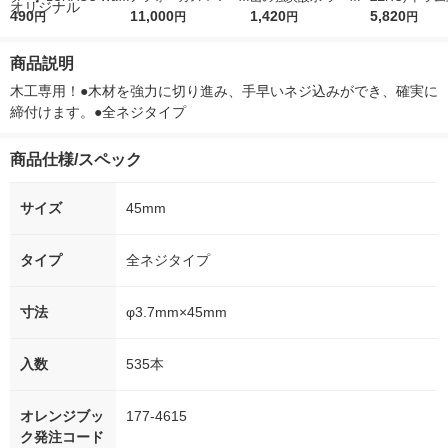
r（ロハコウォータ
490
5ｇ 資生堂 おまけ
11,000
レス 500ml 1箱（24
1,420
詰め替え メガ
5,820
円
円
円
円
ー）2L ラベルレス 1
付き
本入）
ボ 2300g 1
箱（5本入）（イチオ
個入) 洗濯洗剤
商品説明
シ） オリジナル
木工専用！●木材を強力に切り進み、手早いネジ込みができ、確実に
締付けます。●全ネジタイプ
商品仕様/スペック
サイズ
45mm
タイプ
全ネジタイプ
寸法
φ3.7mm×45mm
入数
535本
オレンジブッ
177-4615
ク発注コード