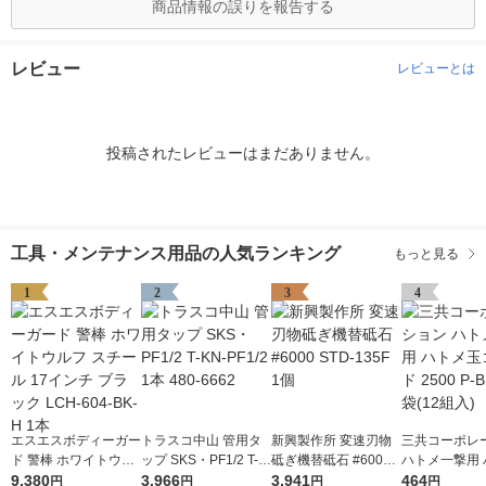
商品情報の誤りを報告する
レビュー
レビューとは
投稿されたレビューはまだありません。
工具・メンテナンス用品の人気ランキング
もっと見る
1
2
3
4
エスエスボディーガー
トラスコ中山 管用タ
新興製作所 変速刃物
三共コーポレ
ド 警棒 ホワイトウル
ップ SKS・PF1/2 T-K
砥ぎ機替砥石 #6000
ハトメ一撃用 
フ スチール 17インチ
9,380
N-PF1/2 1本 480-666
3,966
STD-135F 1個
3,941
玉ゴールド 250
464
円
円
円
円