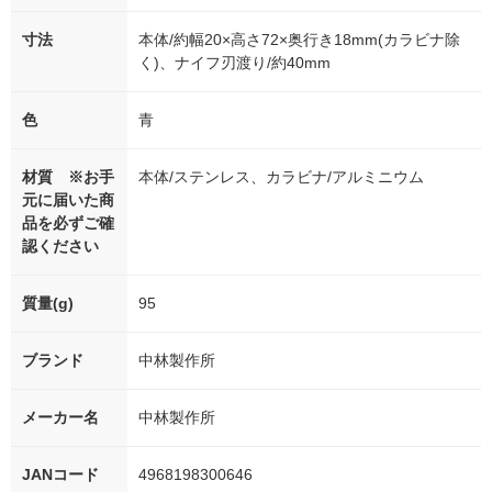
寸法
本体/約幅20×高さ72×奥行き18mm(カラビナ除
く)、ナイフ刃渡り/約40mm
色
青
材質 ※お手
本体/ステンレス、カラビナ/アルミニウム
元に届いた商
品を必ずご確
認ください
質量(g)
95
ブランド
中林製作所
メーカー名
中林製作所
JANコード
4968198300646