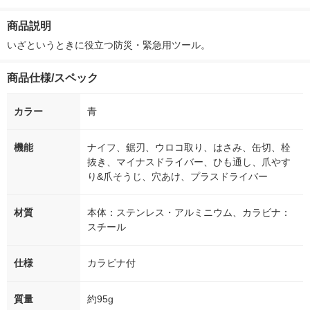
ー）2L ラベルレス 1
付き
本入）
ボ 2300g 1
箱（5本入）（イチオ
個入) 洗濯洗剤
商品説明
シ） オリジナル
いざというときに役立つ防災・緊急用ツール。
商品仕様/スペック
カラー
青
機能
ナイフ、鋸刃、ウロコ取り、はさみ、缶切、栓
抜き、マイナスドライバー、ひも通し、爪やす
り&爪そうじ、穴あけ、プラスドライバー
材質
本体：ステンレス・アルミニウム、カラビナ：
スチール
仕様
カラビナ付
質量
約95g