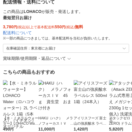
配送情報・送料について
この商品は
LOHACO
が販売・発送します。
最短翌日お届け
3,780
550
無料
円
(税込)以上で基本配送料
円
(税込)
配送料について
※
一部の商品につきましては、基本配送料を当社が負担いたします。
在庫確認住所：東京都にお届け
賞味期限/使用期限・返品について
こちらの商品もおすすめ
【水・ミネラルウォー
HAKU（ハク） メラ
アイリスフーズ 富士
アタックゼロ（A
ター】LOHACO Wate
ノフォーカスＩＶ 4
山の強炭酸水 ラベル
ZERO) ドラ
r（ロハコウォータ
490
5ｇ 資生堂 おまけ
11,000
レス 500ml 1箱（24
1,420
詰め替え メガ
5,820
円
円
円
円