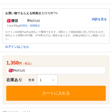
お買い物でもらえる特典
最大付与率7%
内訳を見る
5
獲得
%
(61pt)
うち4.5%は
利用先・期間限定
ログイン&全額PayPay支払いで獲得できます。原則として税抜金額に対し付与されます。
表示よりも実際の付与数、付与率が少ない場合があります。詳細は内訳からご確認くださ
い。
ログインはこちら
1,358
円
（税込）
5
%
(61pt)
在庫あり
1
数量
カートに入れる