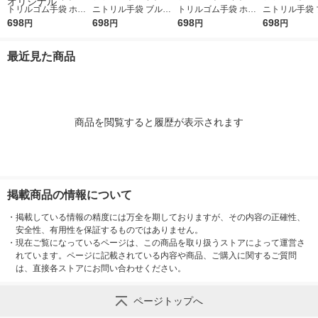
トリルゴム手袋 ホワ
ニトリル手袋 ブルー
トリルゴム手袋 ホワ
ニトリル手袋 
イト 35粉無し L FR-6
698
35粉なし M FR-6107
698
イト 35粉無し M FR-6
698
35粉なし S FR
698
円
円
円
円
303 1箱（100枚入）
1箱(100枚入) オリジ
302 1箱（100枚入）
1箱(100枚入)
（使い捨て手袋） オ
ナル
（使い捨て手袋） オ
ナル
最近見た商品
リジナル
リジナル
商品を閲覧すると履歴が表示されます
掲載商品の情報について
・
掲載している情報の精度には万全を期しておりますが、その内容の正確性、
安全性、有用性を保証するものではありません。
・
現在ご覧になっているページは、この商品を取り扱うストアによって運営さ
れています。ページに記載されている内容や商品、ご購入に関するご質問
は、直接各ストアにお問い合わせください。
ページトップへ