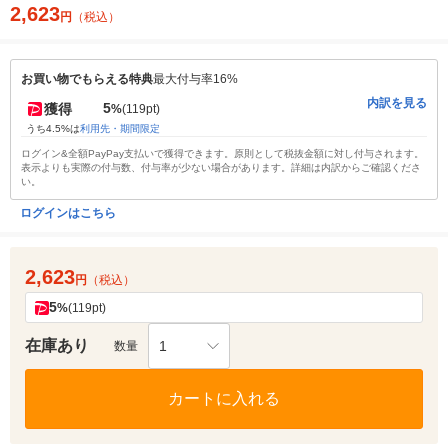
2,623
円
（税込）
お買い物でもらえる特典
最大付与率16%
内訳を見る
5
獲得
%
(119pt)
うち4.5%は
利用先・期間限定
ログイン&全額PayPay支払いで獲得できます。原則として税抜金額に対し付与されます。
表示よりも実際の付与数、付与率が少ない場合があります。詳細は内訳からご確認くださ
い。
ログインはこちら
2,623
円
（税込）
5
%
(119pt)
在庫あり
1
数量
カートに入れる