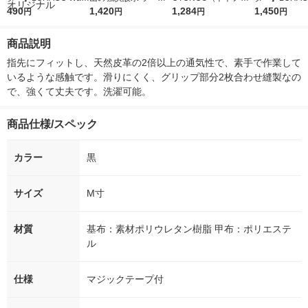
r（ロハコウォータ
490
レス 500ml 1箱（24
1,420
ウ） by BLACK無糖 5
1,284
r 410ml 1箱
1,450
円
円
円
円
ー）2L ラベルレス 1
本入）
00ml 1セット（6本）
入）ラベルレ
箱（5本入）（イチオ
オシ） オリジ
商品説明
シ） オリジナル
指先にフィットし、天然皮革の2倍以上の通気性で、素手で作業して
いるような感触です。滑りにくく、グリップ部分2枚合わせ縫製なの
で、強くて丈夫です。洗濯可能。
商品仕様/スペック
カラー
黒
サイズ
M寸
材質
基布：素材ポリウレタン樹脂 甲布：ポリエステ
ル
仕様
マジックテープ付