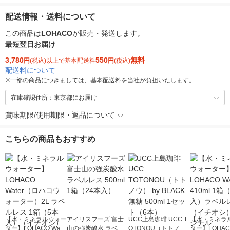
配送情報・送料について
この商品は
LOHACO
が販売・発送します。
最短翌日お届け
3,780
550
無料
円
(税込)以上で基本配送料
円
(税込)
配送料について
※
一部の商品につきましては、基本配送料を当社が負担いたします。
在庫確認住所：東京都にお届け
賞味期限/使用期限・返品について
こちらの商品もおすすめ
【水・ミネラルウォー
アイリスフーズ 富士
UCC上島珈琲 UCC T
【水・ミネラ
ター】LOHACO Wate
山の強炭酸水 ラベル
OTONOU（トトノ
ター】LOHACO