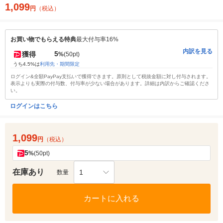
1,099
円
（税込）
お買い物でもらえる特典
最大付与率16%
内訳を見る
5
獲得
%
(50pt)
うち4.5%は
利用先・期間限定
ログイン&全額PayPay支払いで獲得できます。原則として税抜金額に対し付与されます。
表示よりも実際の付与数、付与率が少ない場合があります。詳細は内訳からご確認くださ
い。
ログインはこちら
1,099
円
（税込）
5
%
(50pt)
在庫あり
1
数量
カートに入れる