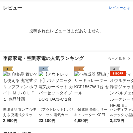
レビュー
レビューとは
投稿されたレビューはまだありません。
季節家電・空調家電の人気ランキング
もっと見る
1
2
3
4
8%OFF
無印良品 置いても使
【アウトレット】パナ
小泉成器 壁掛けサー
ハンディファン
える 充電式クリップ
ソニック 電気カーペ
キュレーター KCF156
ルテック 小型
ファン ホワイト ＭＪ-
2,990
ット カバーセットタ
23,100
7W 1台 セール
4,980
ェットファン 
3,278
円
円
円
円
ＣＬＦ１ 良品計画
イプ DC-3HAC3-C 1
ェ付き ブルー
台
OWL-HF09-B