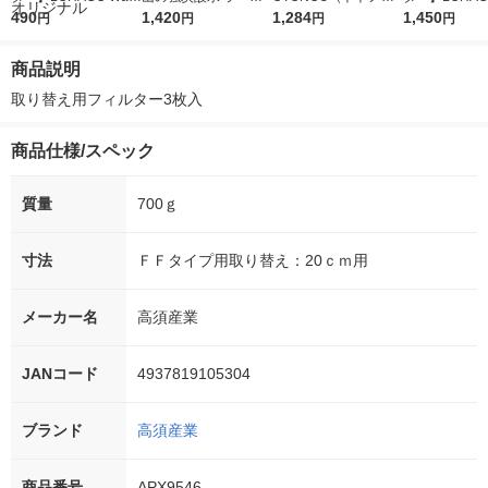
r（ロハコウォータ
490
レス 500ml 1箱（24
1,420
ウ） by BLACK無糖 5
1,284
r 410ml 1箱
1,450
円
円
円
円
ー）2L ラベルレス 1
本入）
00ml 1セット（6本）
入）ラベルレ
箱（5本入）（イチオ
オシ） オリジ
商品説明
シ） オリジナル
取り替え用フィルター3枚入
商品仕様/スペック
質量
700ｇ
寸法
ＦＦタイプ用取り替え：20ｃｍ用
メーカー名
高須産業
JANコード
4937819105304
ブランド
高須産業
商品番号
APX9546