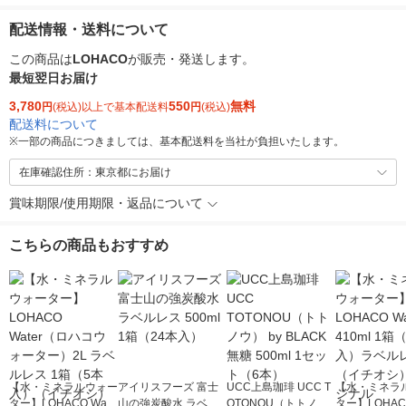
配送情報・送料について
この商品は
LOHACO
が販売・発送します。
最短翌日お届け
3,780
550
無料
円
(税込)以上で基本配送料
円
(税込)
配送料について
※
一部の商品につきましては、基本配送料を当社が負担いたします。
在庫確認住所：東京都にお届け
賞味期限/使用期限・返品について
こちらの商品もおすすめ
【水・ミネラルウォー
アイリスフーズ 富士
UCC上島珈琲 UCC T
【水・ミネラ
ター】LOHACO Wate
山の強炭酸水 ラベル
OTONOU（トトノ
ター】LOHACO