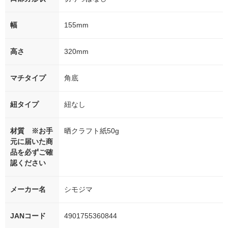
幅
155mm
高さ
320mm
マチタイプ
角底
紐タイプ
紐なし
材質 ※お手
晒クラフト紙50g
元に届いた商
品を必ずご確
認ください
メーカー名
シモジマ
JANコード
4901755360844