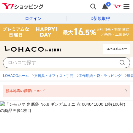
i
ログイン
ID新規取得
ロハコメニュー
LOHACOホーム
文房具・オフィス・手芸
工作用紙・袋・ラッピング
紙
熊本地震の影響について