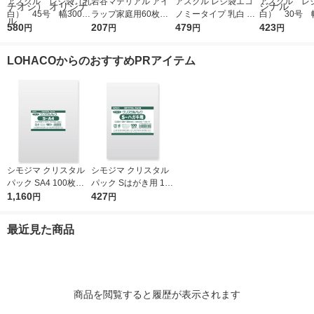
アスクル レジ袋（乳
岩谷マテリアル アイ
アスクル レジ袋エコ
アスクル レ
白） 45号 幅300m
ラップ家庭用60枚入
ノミータイプ 乳白 45
白） 30号 幅
m×マチ140mm×縦53
580
り I-WRAP-HT 1個
207
号 1袋(100枚入) オリ
479
m×マチ130m
423
円
円
円
円
0mm 1袋（100枚
ジナル
0mm 1袋（1
入）（イチオシ） オ
入） オリジ
LOHACOからのおすすめPRアイテム
リジナル
シモジマ クリスタル
シモジマ クリスタル
パック SA4 100枚入 6
パック Sはがき用 100
739200 1袋(100枚入)
1,160
枚入 6751700 1袋(10
427
円
円
0枚入)
最近見た商品
商品を閲覧すると履歴が表示されます