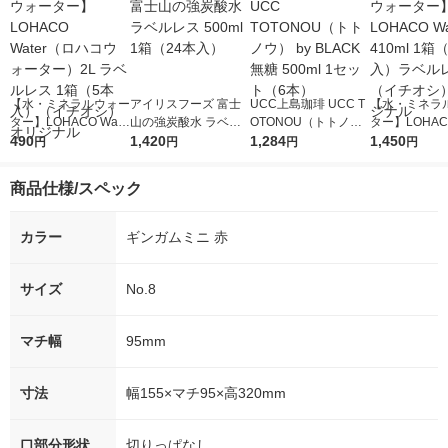
【水・ミネラルウォー
アイリスフーズ 富士
UCC上島珈琲 UCC T
【水・ミネラ
ター】LOHACO Wate
山の強炭酸水 ラベル
OTONOU（トトノ
ター】LOHACO
r（ロハコウォータ
490
レス 500ml 1箱（24
1,420
ウ） by BLACK無糖 5
1,284
r 410ml 1箱
1,450
円
円
円
円
ー）2L ラベルレス 1
本入）
00ml 1セット（6本）
入）ラベルレ
箱（5本入）（イチオ
オシ） オリジ
商品仕様/スペック
シ） オリジナル
カラー
ギンガムミニ 赤
サイズ
No.8
マチ幅
95mm
寸法
幅155×マチ95×高320mm
口部分形状
切りっぱなし