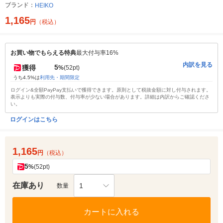
ブランド：
HEIKO
1,165
円
（税込）
お買い物でもらえる特典
最大付与率16%
内訳を見る
5
獲得
%
(52pt)
うち4.5%は
利用先・期間限定
ログイン&全額PayPay支払いで獲得できます。原則として税抜金額に対し付与されます。
表示よりも実際の付与数、付与率が少ない場合があります。詳細は内訳からご確認くださ
い。
ログインはこちら
1,165
円
（税込）
5
%
(52pt)
在庫あり
1
数量
カートに入れる