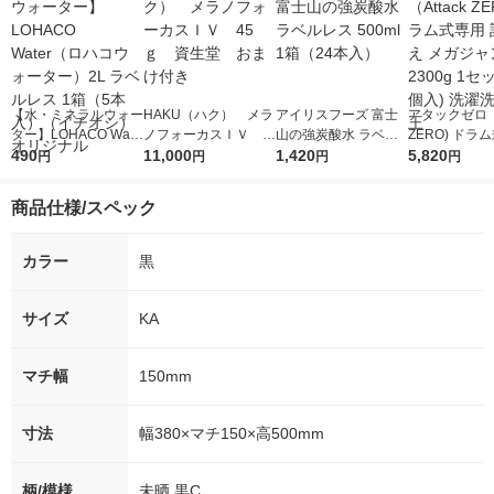
【水・ミネラルウォー
HAKU（ハク） メラ
アイリスフーズ 富士
アタックゼロ（A
ター】LOHACO Wate
ノフォーカスＩＶ 4
山の強炭酸水 ラベル
ZERO) ドラ
r（ロハコウォータ
490
5ｇ 資生堂 おまけ
11,000
レス 500ml 1箱（24
1,420
詰め替え メガ
5,820
円
円
円
円
ー）2L ラベルレス 1
付き
本入）
ボ 2300g 1
箱（5本入）（イチオ
個入) 洗濯洗剤
商品仕様/スペック
シ） オリジナル
カラー
黒
サイズ
KA
マチ幅
150mm
寸法
幅380×マチ150×高500mm
柄/模様
未晒 黒C