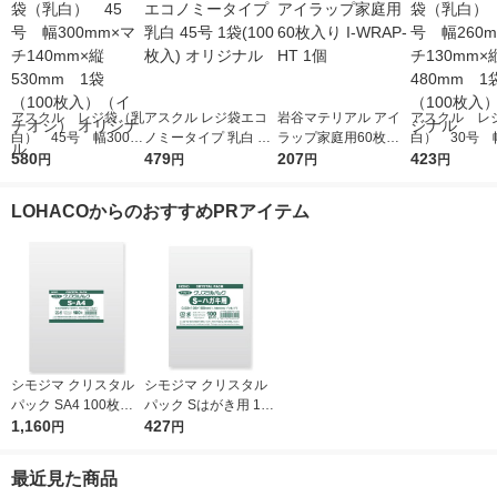
アスクル レジ袋（乳
アスクル レジ袋エコ
岩谷マテリアル アイ
アスクル レ
白） 45号 幅300m
ノミータイプ 乳白 45
ラップ家庭用60枚入
白） 30号 幅
m×マチ140mm×縦53
580
号 1袋(100枚入) オリ
479
り I-WRAP-HT 1個
207
m×マチ130m
423
円
円
円
円
0mm 1袋（100枚
ジナル
0mm 1袋（1
入）（イチオシ） オ
入） オリジ
LOHACOからのおすすめPRアイテム
リジナル
シモジマ クリスタル
シモジマ クリスタル
パック SA4 100枚入 6
パック Sはがき用 100
739200 1袋(100枚入)
1,160
枚入 6751700 1袋(10
427
円
円
0枚入)
最近見た商品