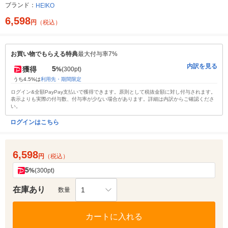
ブランド：
HEIKO
6,598
円
（税込）
お買い物でもらえる特典
最大付与率7%
内訳を見る
5
獲得
%
(300pt)
うち4.5%は
利用先・期間限定
ログイン&全額PayPay支払いで獲得できます。原則として税抜金額に対し付与されます。
表示よりも実際の付与数、付与率が少ない場合があります。詳細は内訳からご確認くださ
い。
ログインはこちら
6,598
円
（税込）
5
%
(300pt)
在庫あり
1
数量
カートに入れる