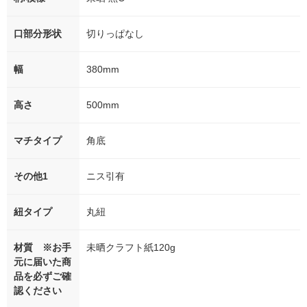
口部分形状
切りっぱなし
幅
380mm
高さ
500mm
マチタイプ
角底
その他1
ニス引有
紐タイプ
丸紐
材質 ※お手
未晒クラフト紙120g
元に届いた商
品を必ずご確
認ください