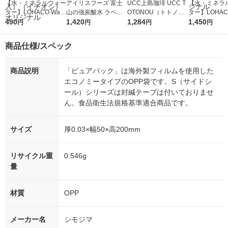
【水・ミネラルウォー
アイリスフーズ 富士
UCC上島珈琲 UCC T
【水・ミネラ
ター】LOHACO Wate
山の強炭酸水 ラベル
OTONOU（トトノ
ター】LOHACO
r（ロハコウォータ
490
レス 500ml 1箱（24
1,420
ウ） by BLACK無糖 5
1,284
r 410ml 1箱
1,450
円
円
円
円
ー）2L ラベルレス 1
本入）
00ml 1セット（6本）
入）ラベルレ
箱（5本入）（イチオ
オシ） オリジ
商品仕様/スペック
シ） オリジナル
商品説明
「ピュアパック」は海外製フィルムを使用した
エコノミータイプのOPP袋です。S（サイドシ
ール）シリーズは封緘テープは付いておりませ
ん。食品衛生法規格基準適合商品です。
サイズ
厚0.03×幅50×高200mm
リサイクル重
0.546g
量
材質
OPP
メーカー名
シモジマ