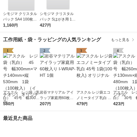
シモジマ クリスタル
シモジマ クリスタル
パック SA4 100枚入 6
パック Sはがき用 100
739200 1袋(100枚入)
1,160
枚入 6751700 1袋(10
427
円
円
0枚入)
工作用紙・袋・ラッピングの人気ランキング
もっと見る
1
2
3
4
アスクル レジ袋（乳
岩谷マテリアル アイ
アスクル レジ袋エコ
アスクル レ
白） 45号 幅300m
ラップ家庭用60枚入
ノミータイプ 乳白 45
白） 30号 幅
m×マチ140mm×縦53
580
り I-WRAP-HT 1個
207
号 1袋(100枚入) オリ
479
m×マチ130m
423
円
円
円
円
0mm 1袋（100枚
ジナル
0mm 1袋（1
入）（イチオシ） オ
入） オリジ
最近見た商品
リジナル