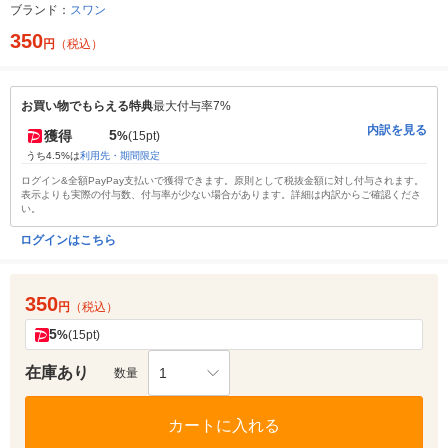
ブランド：
スワン
350
円
（税込）
お買い物でもらえる特典
最大付与率7%
内訳を見る
5
獲得
%
(15pt)
うち4.5%は
利用先・期間限定
ログイン&全額PayPay支払いで獲得できます。原則として税抜金額に対し付与されます。
表示よりも実際の付与数、付与率が少ない場合があります。詳細は内訳からご確認くださ
い。
ログインはこちら
350
円
（税込）
5
%
(15pt)
在庫あり
1
数量
カートに入れる