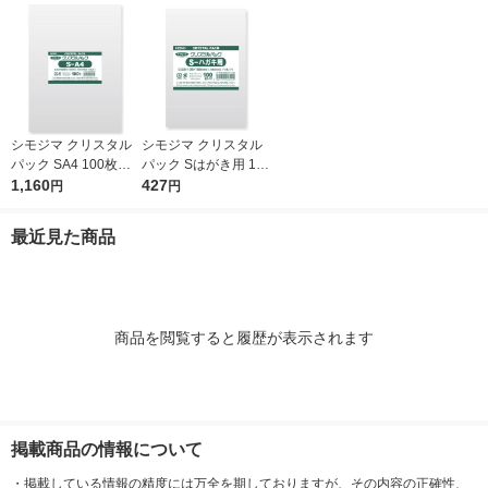
シモジマ クリスタル
シモジマ クリスタル
パック SA4 100枚入 6
パック Sはがき用 100
739200 1袋(100枚入)
1,160
枚入 6751700 1袋(10
427
円
円
0枚入)
最近見た商品
商品を閲覧すると履歴が表示されます
掲載商品の情報について
・
掲載している情報の精度には万全を期しておりますが、その内容の正確性、