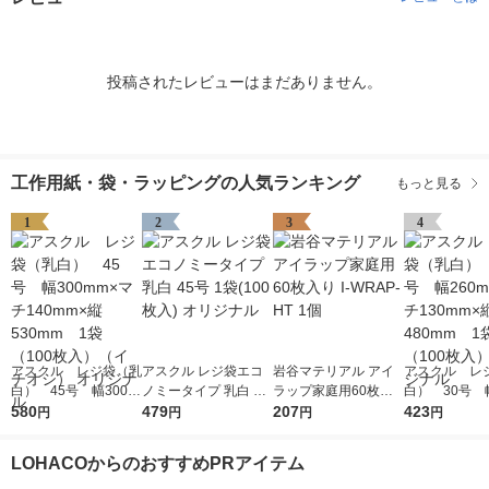
投稿されたレビューはまだありません。
工作用紙・袋・ラッピングの人気ランキング
もっと見る
1
2
3
4
アスクル レジ袋（乳
アスクル レジ袋エコ
岩谷マテリアル アイ
アスクル レ
白） 45号 幅300m
ノミータイプ 乳白 45
ラップ家庭用60枚入
白） 30号 幅
m×マチ140mm×縦53
580
号 1袋(100枚入) オリ
479
り I-WRAP-HT 1個
207
m×マチ130m
423
円
円
円
円
0mm 1袋（100枚
ジナル
0mm 1袋（1
入）（イチオシ） オ
入） オリジ
LOHACOからのおすすめPRアイテム
リジナル