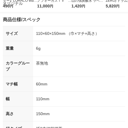
ター】LOHACO Wate
ノフォーカスＩＶ 4
山の強炭酸水 ラベル
ZERO) ドラ
r（ロハコウォータ
490
5ｇ 資生堂 おまけ
11,000
レス 500ml 1箱（24
1,420
詰め替え メガ
5,820
円
円
円
円
ー）2L ラベルレス 1
付き
本入）
ボ 2300g 1
箱（5本入）（イチオ
個入) 洗濯洗剤
商品仕様/スペック
シ） オリジナル
サイズ
110×60×150mm （巾×マチ×高さ）
重量
6g
カラーグルー
茶無地
プ
マチ幅
60mm
幅
110mm
高さ
150mm