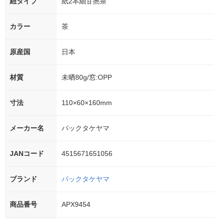
紐タイプ
紙2本細甘撚茶
カラー
茶
原産国
日本
材質
未晒80g/窓:OPP
寸法
110×60×160mm
メーカー名
パックタケヤマ
JANコード
4515671651056
ブランド
パックタケヤマ
商品番号
APX9454