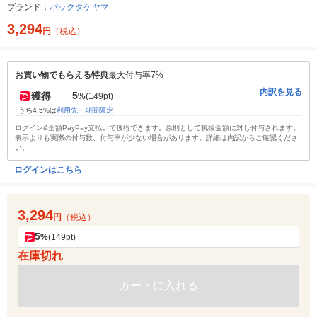
ブランド：
パックタケヤマ
3,294
円
（税込）
お買い物でもらえる特典
最大付与率7%
内訳を見る
5
獲得
%
(149pt)
うち4.5%は
利用先・期間限定
ログイン&全額PayPay支払いで獲得できます。原則として税抜金額に対し付与されます。
表示よりも実際の付与数、付与率が少ない場合があります。詳細は内訳からご確認くださ
い。
ログインはこちら
3,294
円
（税込）
5
%
(149pt)
在庫切れ
カートに入れる