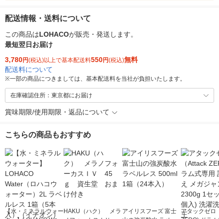
配送情報・送料について
この商品は
LOHACO
が販売・発送します。
最短翌日お届け
3,780
550
無料
円
(税込)以上で基本配送料
円
(税込)
配送料について
※
一部の商品につきましては、基本配送料を当社が負担いたします。
在庫確認住所：東京都にお届け
賞味期限/使用期限・返品について
こちらの商品もおすすめ
【水・ミネラルウォー
HAKU（ハク） メラ
アイリスフーズ 富士
アタックゼロ（A