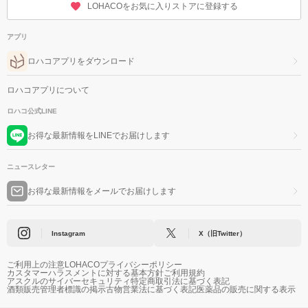
LOHACOをお気に入りストアに登録する
アプリ
ロハコアプリをダウンロード
ロハコアプリについて
ロハコ公式LINE
お得な最新情報をLINEでお届けします
ニュースレター
お得な最新情報をメールでお届けします
Instagram
X（旧Twitter）
ご利用上の注意
LOHACOプライバシーポリシー
カスタマーハラスメントに対する基本方針
ご利用規約
アスクルのサイバーセキュリティ
特定商取引法に基づく表記
酒類販売管理者標識の掲示
古物営業法に基づく表記
医薬品の販売に関する表示