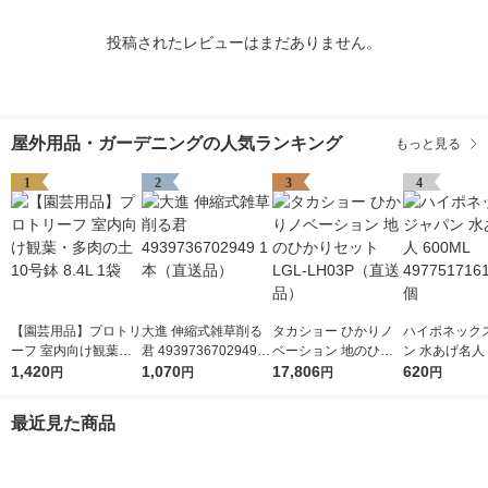
投稿されたレビューはまだありません。
屋外用品・ガーデニングの人気ランキング
もっと見る
1
2
3
4
【園芸用品】プロトリ
大進 伸縮式雑草削る
タカショー ひかりノ
ハイポネック
ーフ 室内向け観葉・
君 4939736702949 1
ベーション 地のひか
ン 水あげ名人 
多肉の土10号鉢 8.4L
1,420
本（直送品）
1,070
りセット LGL-LH03P
17,806
49775171610
620
円
円
円
円
1袋
（直送品）
最近見た商品