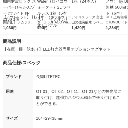
【アウトレット】【転
【水・ミネラルウォー
アイリスフーズ 富士
UCC上島珈琲 
倒防止】 ノムラテッ
ター】LOHACO Wate
山の強炭酸水 ラベル
OTONOU（
ク 食器棚用耐震ロッ
1,030
r（ロハコウォータ
490
レス 500ml 1箱（24
1,420
ウ） by BLAC
1,284
円
円
円
円
ク スーパーひらかん
ー）2L ラベルレス 1
本入）
00ml 1セッ
ゾー ホワイト N-2136
箱（5本入）（イチオ
商品説明
1個
シ） オリジナル
【在庫一掃・訳あり】LED灯光器専用オプションマグネット
商品仕様/スペック
ブランド
長輝LITETEC
用途
OT-01、OT-02、OT-11、OT-21などの投光器に
取り付け、超強力ネジウム磁石で張り付けるこ
とができる。
サイズ
104×29×35mm