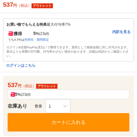
537
円
（税込）
アウトレット
お買い物でもらえる特典
最大付与率7%
内訳を見る
5
獲得
%
(23pt)
うち4.5%は
利用先・期間限定
ログイン&全額PayPay支払いで獲得できます。原則として税抜金額に対し付与されます。
表示よりも実際の付与数、付与率が少ない場合があります。詳細は内訳からご確認くださ
い。
ログインはこちら
537
円
（税込）
アウトレット
5
%
(23pt)
在庫あり
1
数量
カートに入れる