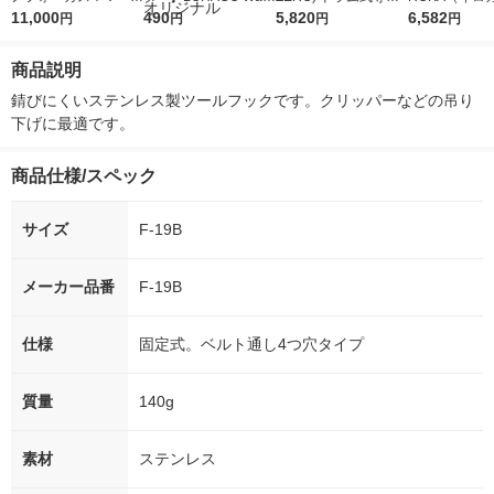
5ｇ 資生堂 おまけ
11,000
r（ロハコウォータ
490
詰め替え メガジャン
5,820
イキッドリリ
6,582
円
円
円
円
付き
ー）2L ラベルレス 1
ボ 2300g 1セット（2
柔軟剤 詰め替
箱（5本入）（イチオ
個入) 洗濯洗剤 花王
大 1200ml 
商品説明
シ） オリジナル
（5個入) 花王
錆びにくいステンレス製ツールフックです。クリッパーなどの吊り
下げに最適です。
商品仕様/スペック
サイズ
F-19B
メーカー品番
F-19B
仕様
固定式。ベルト通し4つ穴タイプ
質量
140g
素材
ステンレス