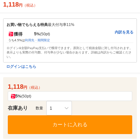
1,118
円
（税込）
お買い物でもらえる特典
最大付与率11%
内訳を見る
5
獲得
%
(50pt)
うち4.5%は
利用先・期間限定
ログイン&全額PayPay支払いで獲得できます。原則として税抜金額に対し付与されます。
表示よりも実際の付与数、付与率が少ない場合があります。詳細は内訳からご確認くださ
い。
ログインはこちら
1,118
円
（税込）
5
%
(50pt)
在庫あり
1
数量
カートに入れる