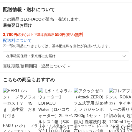
配送情報・送料について
この商品は
LOHACO
が販売・発送します。
最短翌日お届け
3,780
550
無料
円
(税込)以上で基本配送料
円
(税込)
配送料について
※
一部の商品につきましては、基本配送料を当社が負担いたします。
在庫確認住所：東京都にお届け
賞味期限/使用期限・返品について
こちらの商品もおすすめ
HAKU（ハク） メラ
【水・ミネラルウォー
アタックゼロ（Attack
フレアフレグラ
ノフォーカスＩＶ 4
ター】LOHACO Wate
ZERO) ドラム式専用
ROKA（イロ