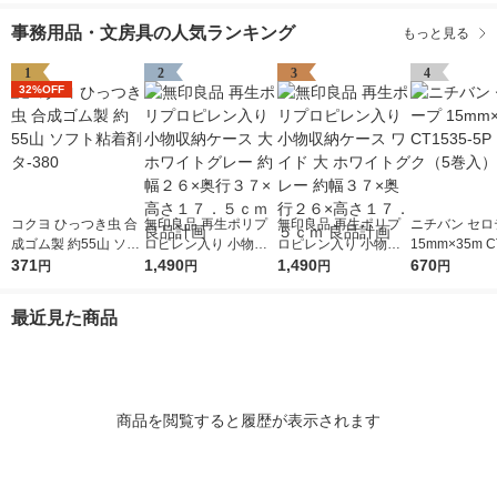
事務用品・文房具の人気ランキング
もっと見る
1
2
3
4
32%OFF
コクヨ ひっつき虫 合
無印良品 再生ポリプ
無印良品 再生ポリプ
ニチバン セロ
成ゴム製 約55山 ソフ
ロピレン入り 小物収
ロピレン入り 小物収
15mm×35m C
ト粘着剤 タ-380
371
納ケース 大 ホワイト
1,490
納ケース ワイド 大 ホ
1,490
5P 1パック（
670
円
円
円
円
グレー 約幅２６×奥行
ワイトグレー 約幅３
３７×高さ１７．５ｃ
７×奥行２６×高さ１
最近見た商品
ｍ 良品計画
７．５ｃｍ 良品計画
商品を閲覧すると履歴が表示されます