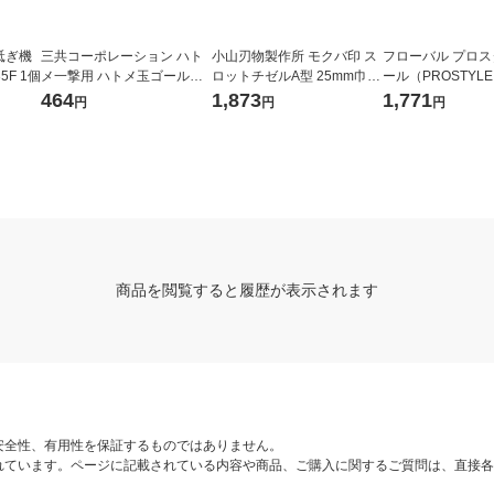
砥ぎ機
三共コーポレーション ハト
小山刃物製作所 モクバ印 ス
フローバル プロ
35F 1個
メ一撃用 ハトメ玉ゴールド
ロットチゼルA型 25mm巾×2
ール（PROSTYLE
2500 P-BSD 1袋(12組入)
40mm (ブリスターパック入
ボルトクリッパー 30
464
1,873
1,771
円
円
円
り) A-16 1本 360-1218
2BC 1個（直送品
商品を閲覧すると履歴が表示されます
安全性、有用性を保証するものではありません。
れています。ページに記載されている内容や商品、ご購入に関するご質問は、直接各