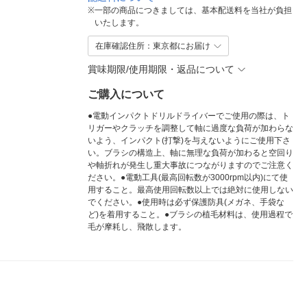
※
一部の商品につきましては、基本配送料を当社が負担
いたします。
在庫確認住所：東京都にお届け
賞味期限/使用期限・返品について
ご購入について
●電動インパクトドリルドライバーでご使用の際は、ト
リガーやクラッチを調整して軸に過度な負荷が加わらな
いよう、インパクト(打撃)を与えないようにご使用下さ
い。ブラシの構造上、軸に無理な負荷が加わると空回り
や軸折れが発生し重大事故につながりますのでご注意く
ださい。●電動工具(最高回転数が3000rpm以内)にて使
用すること。最高使用回転数以上では絶対に使用しない
でください。●使用時は必ず保護防具(メガネ、手袋な
ど)を着用すること。●ブラシの植毛材料は、使用過程で
毛が摩耗し、飛散します。