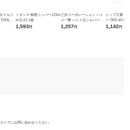
スタイルツ
ミネシマ 精密ニッパー125m
三共コーポレーション ハト
トップ工業 コ
 TOOL）
m D-22 1個
メ一撃 ハトメ玉シルバー 1
ー TRD-45 040
0 GK-1
袋(10組入) 2500HP-SSL
1,593
1,257
1,142
円
円
円
）
ストアにお問い合わせください。