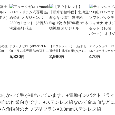
山の強
アタックゼロ（Attack ZER
【アウトレット】【新米切
ティッシュペーパー
ml 1
O) ドラム式専用 詰め替え メ
替特価】北海道産ななつぼ
ロハコオリジナル
ガジャンボ 2300g 1セット
し 無洗米 5kg 1袋 令和7年産
ックティッシュ フ
5,820
2,980
470
円
円
円
（2個入) 洗濯洗剤 花王
米 木徳神糧 オリジナル
リジナル 1セット
5個入×2パック）
ル
に向かって毛が植わっています。●電動インパクトドラ
い面の作業向きです。●ステンレス線なので金属面などに
六角軸付のカップ型ブラシ●0.3mmステンレス線