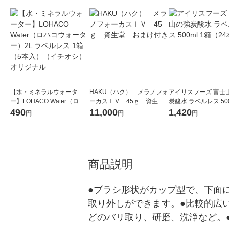
【水・ミネラルウォータ
HAKU（ハク） メラノフォ
アイリスフーズ 富士
ー】LOHACO Water（ロハ
ーカスＩＶ 45ｇ 資生
炭酸水 ラベルレス 500
コウォーター）2L ラベルレ
堂 おまけ付き
箱（24本入）
490
11,000
1,420
円
円
円
ス 1箱（5本入）（イチオ
シ） オリジナル
商品説明
●ブラシ形状がカップ型で、下面
取り外しができます。●比較的広
どのバリ取り、研磨、洗浄など。●