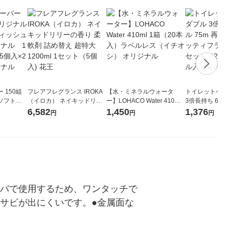
 150組
フレアフレグランス IROKA
【水・ミネラルウォータ
トイレットペー
ソフトパ
（イロカ） ネイキッドリリ
ー】LOHACO Water 410ml
3倍長持ち 6ロール 75
ィオナ オ
ーの香り 柔軟剤 詰め替え 超
1箱（20本入）ラベルレス
紙配合 スコッ
6,582
1,450
1,376
円
円
円
（10個：
特大 1200ml 1セット（5個
（イチオシ） オリジナル
パック 1セット
 オリジナ
入) 花王
ロール入）花の
イバで使用するため、ワンタッチで
サビが出にくいです。●金属面な