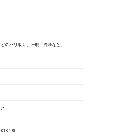
などのバリ取り、研磨、洗浄など。
レス
9818796