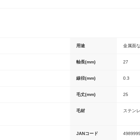
用途
金属面
軸長(mm)
27
線径(mm)
0.3
毛丈(mm)
25
毛材
ステン
JANコード
498999