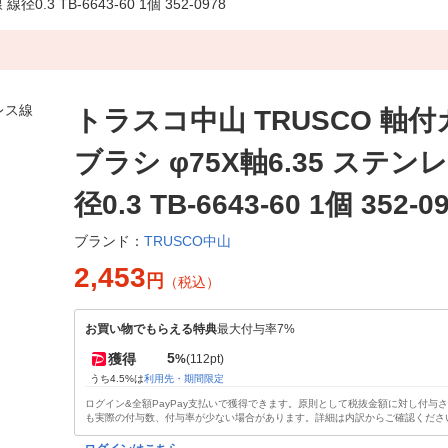
3 TB-6643-60 1個 352-0978
トラスコ中山 TRUSCO 軸
ブラシ φ75X軸6.35 ステン
径0.3 TB-6643-60 1個 352-0
TRUSCO中山
ブランド：
2,453
円
（税込）
お買い物でもらえる特典
最大付与率7%
5
獲得
%
(112pt)
うち4.5%は
利用先・期間限定
ログイン&全額PayPay支払いで獲得できます。原則として税抜金額に対し付与
も実際の付与数、付与率が少ない場合があります。詳細は内訳からご確認くださ