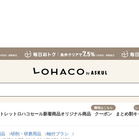
獲得はこちら
レ
トレット
ロハコセール
新着商品
オリジナル商品
クーポン
まとめ割
キ
用品
研削・研磨用品
軸付ブラシ