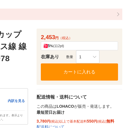
付カップ
2,453
円
（税込）
レス線 線
5
%
(112pt)
978
在庫あり
1
数量
カートに入れる
配送情報・送料について
内訳を見る
この商品は
LOHACO
が販売・発送します。
最短翌日お届け
されます。表示より
い。
3,780
550
無料
円
(税込)以上で基本配送料
円
(税込)
配送料について