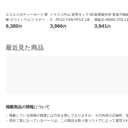
エスエスボディーガード 警
トラスコ中山 管用タップ SK
新興製作所 変速刃物
棒 ホワイトウルフ スチール
S・PF1/2 T-KN-PF1/2 1本 4
替砥石 #6000 STD-1
17インチ ブラック LCH-604
80-6662
9,380
3,966
3,941
円
円
円
-BK-H 1本
最近見た商品
掲載商品の情報について
・
掲載している情報の精度には万全を期しておりますが、その内容の正確性、
・
現在ご覧になっているページは、この商品を取り扱うストアによって運営さ