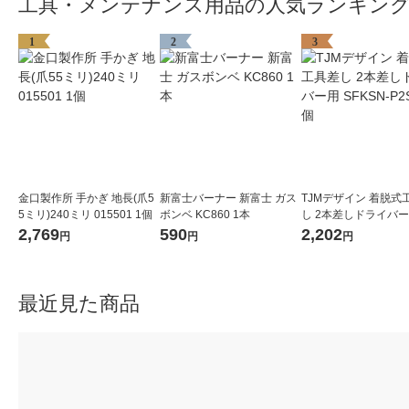
工具・メンテナンス用品の人気ランキン
1
2
3
金口製作所 手かぎ 地長(爪5
新富士バーナー 新富士 ガス
TJMデザイン 着脱式
5ミリ)240ミリ 015501 1個
ボンベ KC860 1本
し 2本差しドライバー
KSN-P2SD 1個
2,769
590
2,202
円
円
円
最近見た商品