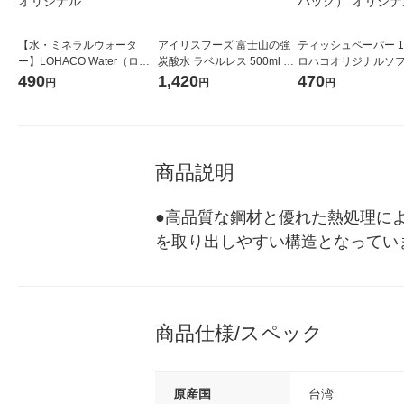
【水・ミネラルウォータ
アイリスフーズ 富士山の強
ティッシュペーパー 1
ー】LOHACO Water（ロハ
炭酸水 ラベルレス 500ml 1
ロハコオリジナルソ
コウォーター）2L ラベルレ
箱（24本入）
ックティッシュ フィオ
490
1,420
470
円
円
円
ス 1箱（5本入）（イチオ
リジナル 1セット（
シ） オリジナル
5個入×2パック） オ
ル
商品説明
●高品質な鋼材と優れた熱処理によ
を取り出しやすい構造となっていま
商品仕様/スペック
原産国
台湾