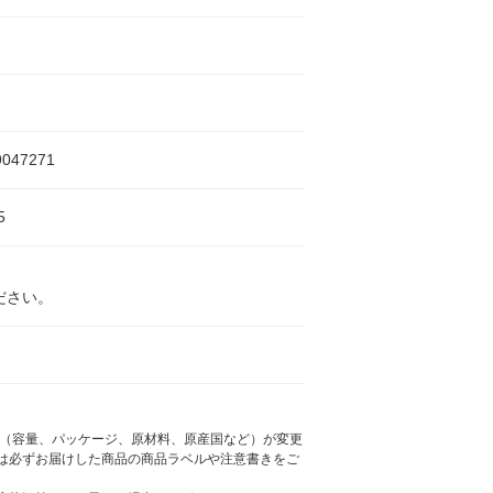
9047271
5
ださい。
様（容量、パッケージ、原材料、原産国など）が変更
は必ずお届けした商品の商品ラベルや注意書きをご