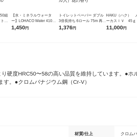
50組
【水・ミネラルウォータ
トイレットペーパー ダブル
HAKU（ハク） 
フトパ
ー】LOHACO Water 410ml
3倍長持ち 6ロール 75m 再生
ーカスＩＶ 45ｇ
ナ オ
1箱（20本入）ラベルレス
紙配合 スコッティフラワー
堂 おまけ付き
1,450
1,376
11,000
円
円
円
10個：
（イチオシ） オリジナル
パック 1セット（2パック12
リジナ
ロール入）花の香り
り硬度HRC50〜58の高い品質を維持しています。●
す。●クロムバナジウム鋼（Cr-V）
材質/仕上
クロムバ