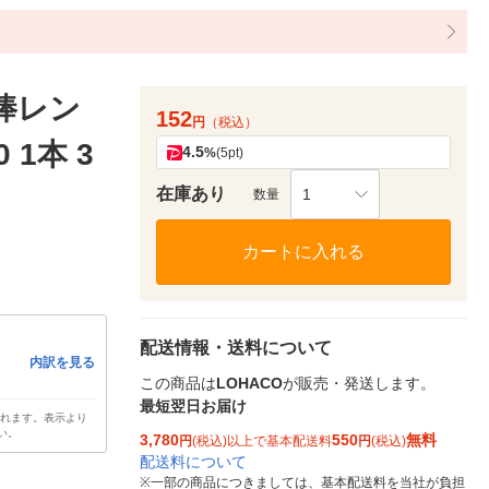
角棒レン
152
円
（税込）
 1本 3
4.5
%
(5pt)
在庫あり
1
数量
カートに入れる
配送情報・送料について
内訳を見る
この商品は
LOHACO
が販売・発送します。
最短翌日お届け
されます。表示より
い。
3,780
550
無料
円
(税込)以上で基本配送料
円
(税込)
配送料について
※
一部の商品につきましては、基本配送料を当社が負担