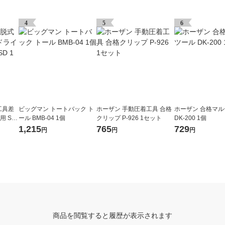
グ
4
5
6
工具差
ビッグマン トートバック ト
ホーザン 手動圧着工具 合格
ホーザン 合格マ
用 SF
ール BMB-04 1個
クリップ P-926 1セット
DK-200 1個
1,215
765
729
円
円
円
商品を閲覧すると履歴が表示されます