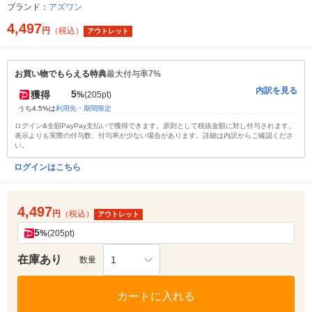
ブランド：
アズワン
4,497
円
（税込）
アウトレット
お買い物でもらえる特典
最大付与率7%
内訳を見る
5
獲得
%
(205pt)
うち4.5%は
利用先・期間限定
ログイン&全額PayPay支払いで獲得できます。原則として税抜金額に対し付与されます。
表示よりも実際の付与数、付与率が少ない場合があります。詳細は内訳からご確認くださ
い。
ログインはこちら
4,497
円
（税込）
アウトレット
5
%
(205pt)
在庫あり
1
数量
カートに入れる