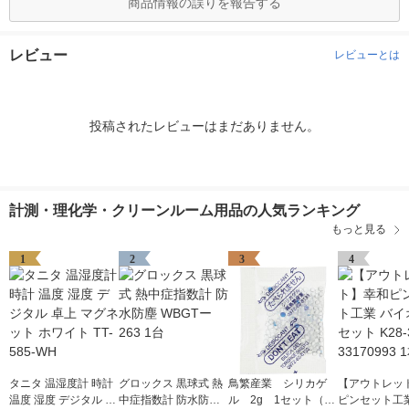
商品情報の誤りを報告する
レビュー
レビューとは
投稿されたレビューはまだありません。
計測・理化学・クリーンルーム用品の人気ランキング
もっと見る
1
2
3
4
タニタ 温湿度計 時計
グロックス 黒球式 熱
鳥繁産業 シリカゲ
【アウトレッ
温度 湿度 デジタル 卓
中症指数計 防水防塵
ル 2g 1セット（50
ピンセット工業