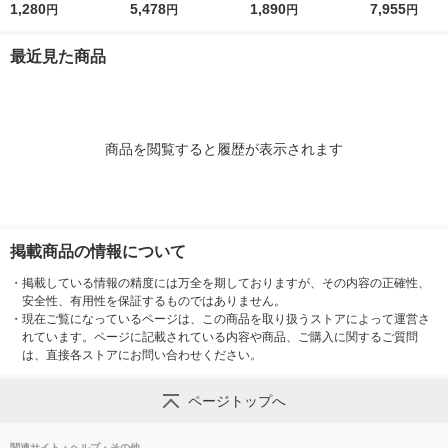
上 マグネット ホワイ
1,280
WBGTー263 1台
5,478
0個：100個入×5袋）
1,890
オピンセット K
7,955
円
円
円
円
ト TT-585-WH
33170993 1本
最近見た商品
商品を閲覧すると履歴が表示されます
掲載商品の情報について
・
掲載している情報の精度には万全を期しておりますが、その内容の正確性、
安全性、有用性を保証するものではありません。
・
現在ご覧になっているページは、この商品を取り扱うストアによって運営さ
れています。ページに記載されている内容や商品、ご購入に関するご質問
は、直接各ストアにお問い合わせください。
ページトップへ
関連サイト・ヘルプ・その他