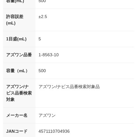
容量(mL)
500
許容誤差
±2.5
(mL)
1目盛(mL)
5
アズワン品番
1-8563-10
容量（mL）
500
アズワン/ナ
アズワン/ナビス品番検索対象品
ビス品番検索
対象
メーカー名
アズワン
JANコード
4571110704936