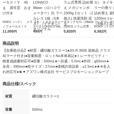
HAKU（ハク） メラ
【水・ミネラルウォー
アタックゼロ（Attack
フレアフレグラ
ノフォーカスＩＶ 4
ター】LOHACO Wate
ZERO) ドラム式専用
ROKA（イロ
5ｇ 資生堂 おまけ
11,000
r（ロハコウォータ
490
詰め替え メガジャン
5,820
イキッドリリ
6,582
円
円
円
円
付き
ー）2L ラベルレス 1
ボ 2300g 1セット（2
柔軟剤 詰め替
箱（5本入）（イチオ
個入) 洗濯洗剤 花王
大 1200ml 
商品説明
シ） オリジナル
（5個入) 花王
【在庫処分品】●材質：硼珪酸ガラスー1●JIS R 3505 規格品 クラス
A(マーク付き)●容量精度・ロットNo本体表記●トレーサビリティ・
検査成績書対応可●容量：500mL●一目盛：5.0mL●外径：φ55mm●
全高：390mm●栓サイズ：27mm●体積許容誤差：±2.5mL●★※名入
れ対応可●★▼アズワン株式会社 サービスプロモーショングループ
商品仕様/スペック
材質
硼珪酸ガラスー1
容量
500mL