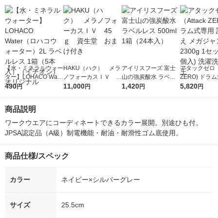
【水・ミネラルウォー
HAKU（ハク） メラ
アイリスフーズ 富士
アタックゼロ（A
ター】LOHACO Wate
ノフォーカスＩＶ 4
山の強炭酸水 ラベル
ZERO) ドラ
r（ロハコウォータ
490
5ｇ 資生堂 おまけ
11,000
レス 500ml 1箱（24
1,420
詰め替え メガ
5,820
円
円
円
円
ー）2L ラベルレス 1
付き
本入）
ボ 2300g 1
箱（5本入）（イチオ
個入) 洗濯洗剤
商品説明
シ） オリジナル
ワークウエアにコーディネートできるカラー展開。別途ひも付。
JPSA認定品（A級）制電機能・耐油・耐滑性ゴム底使用。
商品仕様/スペック
カラー
ネイビー×シルバーグレー
サイズ
25.5cm