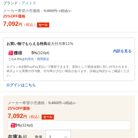
ブランド：
アイトス
メーカー希望小売価格：
9,460円（税込）
25%OFF価格
7,092
円
（税込）
セール
お買い物でもらえる特典
最大付与率11%
内訳を見る
5
獲得
%
(324pt)
うち4.5%は
利用先・期間限定
ログイン&全額PayPay支払いで獲得できます。原則として税抜金額に対し付与されます。
表示よりも実際の付与数、付与率が少ない場合があります。詳細は内訳からご確認くださ
い。
ログインはこちら
メーカー希望小売価格：
9,460円（税込）
25%OFF価格
7,092
円
（税込）
セール
5
%
(324pt)
在庫あり
1
数量