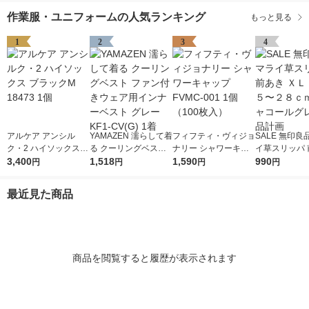
作業服・ユニフォームの人気ランキング
もっと見る
1
2
3
4
アルケア アンシル
YAMAZEN 濡らして着
フィフティ・ヴィジョ
SALE 無印良
ク・2 ハイソックス
る クーリングベスト
ナリー シャワーキャ
イ草スリッパ 
ブラックM 18473 1個
3,400
ファン付きウェア用イ
1,518
ップ FVMC-001 1個
1,590
ＸＬ ２６．５
990
円
円
円
円
ンナーベスト グレー
（100枚入）
ｃｍ用 チャコ
KF1-CV(G) 1着
レー 良品計画
最近見た商品
商品を閲覧すると履歴が表示されます