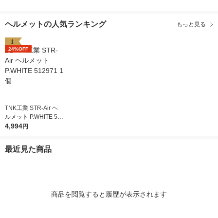
ヘルメットの人気ランキング
もっと見る
1
24%OFF
TNK工業 STR-Air ヘ
ルメット P.WHITE 51
2971 1個
4,994
円
最近見た商品
商品を閲覧すると履歴が表示されます