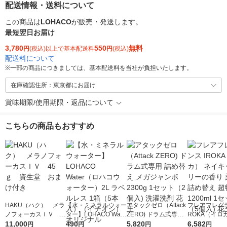
配送情報・送料について
この商品は
LOHACO
が販売・発送します。
最短翌日お届け
3,780
550
無料
円
(税込)以上で基本配送料
円
(税込)
配送料について
※
一部の商品につきましては、基本配送料を当社が負担いたします。
在庫確認住所：東京都にお届け
賞味期限/使用期限・返品について
こちらの商品もおすすめ
HAKU（ハク） メラ
【水・ミネラルウォー
アタックゼロ（Attack
フレアフレグラ
ノフォーカスＩＶ 4
ター】LOHACO Wate
ZERO) ドラム式専用
ROKA（イロ
5ｇ 資生堂 おまけ
11,000
r（ロハコウォータ
490
詰め替え メガジャン
5,820
イキッドリリ
6,582
円
円
円
円