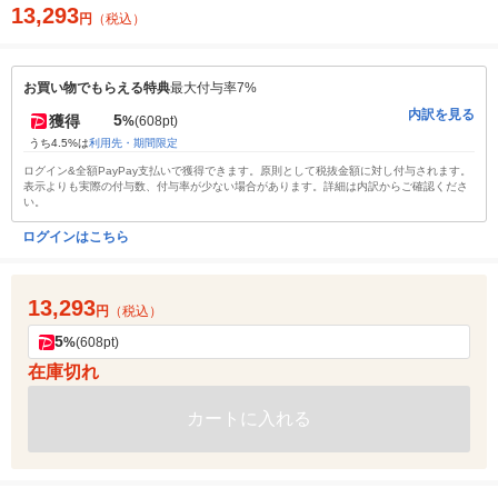
13,293
円
（税込）
お買い物でもらえる特典
最大付与率7%
内訳を見る
5
獲得
%
(608pt)
うち4.5%は
利用先・期間限定
ログイン&全額PayPay支払いで獲得できます。原則として税抜金額に対し付与されます。
表示よりも実際の付与数、付与率が少ない場合があります。詳細は内訳からご確認くださ
い。
ログインはこちら
13,293
円
（税込）
5
%
(608pt)
在庫切れ
カートに入れる