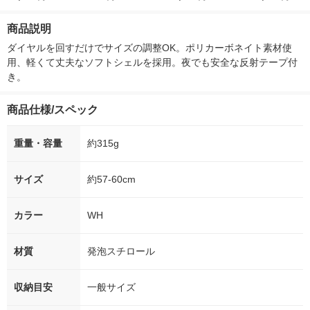
付き
ー）2L ラベルレス 1
ボ 2300g 1セット（2
柔軟剤 詰め替
箱（5本入）（イチオ
個入) 洗濯洗剤 花王
大 1200ml 
商品説明
シ） オリジナル
（5個入) 花王
ダイヤルを回すだけでサイズの調整OK。ポリカーボネイト素材使
用、軽くて丈夫なソフトシェルを採用。夜でも安全な反射テープ付
き。
商品仕様/スペック
重量・容量
約315g
サイズ
約57-60cm
カラー
WH
材質
発泡スチロール
収納目安
一般サイズ