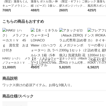
（限定）激落ちくん
激落ち ボトル洗い 伸
（限定・ギフト）ご挨
レック 激落ち
キューブ メラミンス
縮（ビーズ）1個 レッ
拶スポンジ パックス
風呂用スポンジ
ポンジ 大容量 1パッ
708
ク
488
ナチュロン キッチン
260
取りバスクリ
425
円
円
円
円
ク（120個入）キッチ
スポンジ 長持ち ナチ
（ハイブリッド
ン 洗剤不使用 レック
ュラル 名刺ポケット
68 1個
こちらの商品もおすすめ
オリジナル
付き 1個 太陽油脂
HAKU（ハク） メラ
【水・ミネラルウォー
アタックゼロ（Attack
フレアフレグラ
ノフォーカスＩＶ 4
ター】LOHACO Wate
ZERO) ドラム式専用
ROKA（イロ
5ｇ 資生堂 おまけ
11,000
r（ロハコウォータ
490
詰め替え メガジャン
5,820
イキッドリリ
6,582
円
円
円
円
付き
ー）2L ラベルレス 1
ボ 2300g 1セット（2
柔軟剤 詰め替
箱（5本入）（イチオ
個入) 洗濯洗剤 花王
大 1200ml 
商品説明
シ） オリジナル
（5個入) 花王
ワックス掛けの必須アイテム。お得な3個入り。
商品仕様/スペック