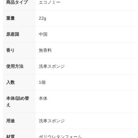
商品タイプ
エコノミー
重量
22g
原産国
中国
香り
無香料
使用方法
洗車スポンジ
入数
1個
本体/詰め替
本体
え
用途
洗車スポンジ
材質
ポリウレタンフォーム