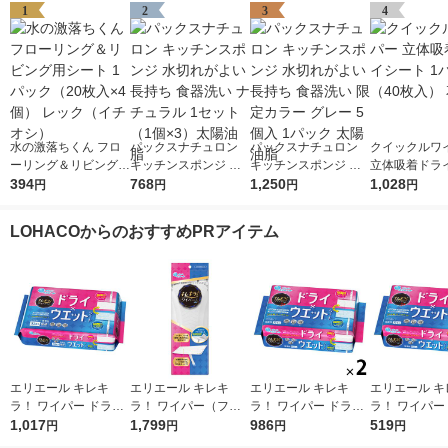
1
2
3
4
水の激落ちくん フロ
パックスナチュロン
パックスナチュロン
クイックルワ
ーリング＆リビング用
キッチンスポンジ 水
キッチンスポンジ 水
立体吸着ドラ
シート 1パック（20枚
394
切れがよい 長持ち 食
768
切れがよい 長持ち 食
1,250
1パック（40
1,028
円
円
円
円
入×4個） レック（イ
器洗い ナチュラル 1
器洗い 限定カラー グ
王
チオシ）
セット（1個×3）太陽
レー 5個入 1パック 太
LOHACOからのおすすめPRアイテム
油脂
陽油脂
エリエール キレキ
エリエール キレキ
エリエール キレキ
エリエール キ
ラ！ ワイパー ドライ
ラ！ ワイパー（フロ
ラ！ ワイパー ドライ
ラ！ ワイパー
×ウエットシート 1パ
1,017
ーリングワイパー）
1,799
×ウエットシート 1セ
986
×ウエットシー
519
円
円
円
円
ック（32枚入） 大王
本体 1個 大王製紙
ット（16枚入×2パッ
ック（16枚入