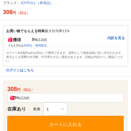
ブランド：
JOYFULL（車用品）
308
円
（税込）
お買い物でもらえる特典
最大付与率11%
内訳を見る
5
獲得
%
(12pt)
うち4.5%は
利用先・期間限定
ログイン&全額PayPay支払いで獲得できます。原則として税抜金額に対し付与されます。
表示よりも実際の付与数、付与率が少ない場合があります。詳細は内訳からご確認くださ
い。
ログインはこちら
308
円
（税込）
5
%
(12pt)
在庫あり
1
数量
カートに入れる