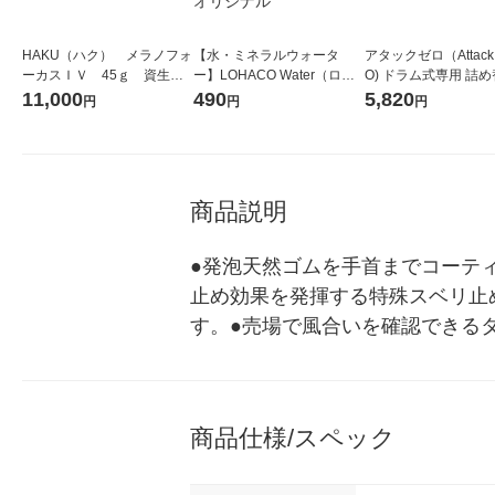
HAKU（ハク） メラノフォ
【水・ミネラルウォータ
アタックゼロ（Attack
ーカスＩＶ 45ｇ 資生
ー】LOHACO Water（ロハ
O) ドラム式専用 詰め
堂 おまけ付き
コウォーター）2L ラベルレ
ガジャンボ 2300g 1
11,000
490
5,820
円
円
円
ス 1箱（5本入）（イチオ
（2個入) 洗濯洗剤 花
シ） オリジナル
商品説明
●発泡天然ゴムを手首までコーテ
止め効果を発揮する特殊スベリ止
す。●売場で風合いを確認できる
商品仕様/スペック