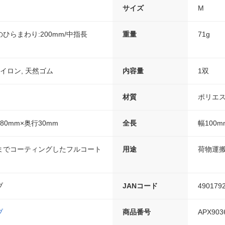
サイズ
M
手のひらまわり:200mm/中指長
重量
71g
イロン, 天然ゴム
内容量
1双
材質
ポリエス
80mm×奥行30mm
全長
幅100m
までコーティングしたフルコート
用途
荷物運
ブ
JANコード
490179
ブ
商品番号
APX903