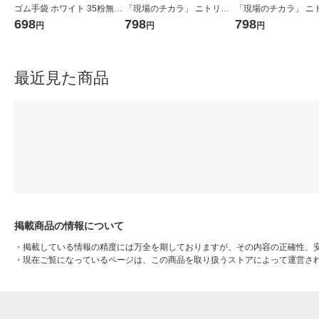
ゴム手袋 ホワイト 35粉無し
「現場のチカラ」 ニトリル
「現場のチカラ」 ニ
M FR-6302 1箱（100枚入）
手袋薄手 粉無し ホワイト M
手袋薄手 粉無し ブルー
698
798
798
円
円
円
（使い捨て手袋） オリジナ
1箱（100枚入） オリジナル
箱（100枚入） オリ
ル
最近見た商品
掲載商品の情報について
・
掲載している情報の精度には万全を期しておりますが、その内容の正確性、
・
現在ご覧になっているページは、この商品を取り扱うストアによって運営さ