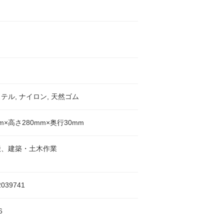
テル, ナイロン, 天然ゴム
m×高さ280mm×奥行30mm
搬、建築・土木作業
2039741
6