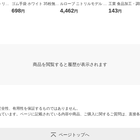
トリル
ゴム手袋 ホワイト 35粉無し
ルローブ ニトリルモデル N
工業 食品加工・調
 M 1
L FR-6303 1箱（100枚入）
o.600 ブルー LL 1セット（1
エチレン手袋 片
698
4,462
143
円
円
円
ジナル
（使い捨て手袋） オリジナ
0双：1双入×10袋）
ス #2016 ブルー 
ル
0枚入）
商品を閲覧すると履歴が表示されます
安全性、有用性を保証するものではありません。
れています。ページに記載されている内容や商品、ご購入に関するご質問は、直接各
ページトップへ