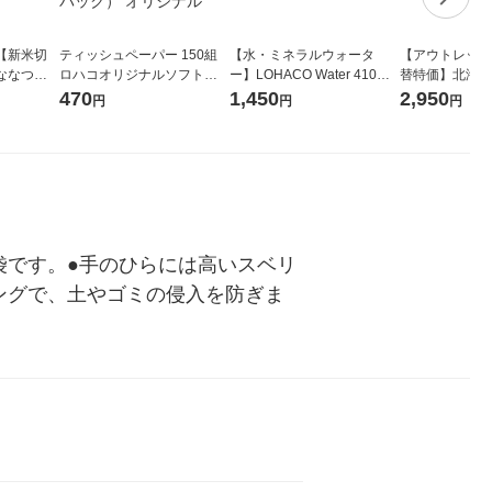
【新米切
ティッシュペーパー 150組
【水・ミネラルウォータ
【アウトレット
ななつぼ
ロハコオリジナルソフトパ
ー】LOHACO Water 410ml
替特価】北海道
袋 令和7年産
ックティッシュ フィオナ オ
1箱（20本入）ラベルレス
し 精白米 5kg
470
1,450
2,950
円
円
円
ジナル
リジナル 1セット（10個：
（イチオシ） オリジナル
米 木徳神糧 オ
5個入×2パック） オリジナ
ル
袋です。●手のひらには高いスベリ
ングで、土やゴミの侵入を防ぎま