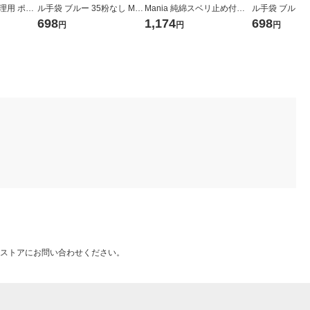
理用 ポリ
ル手袋 ブルー 35粉なし M F
Mania 純綿スベリ止め付き
ル手袋 ブルー 3
押しエンボ
R-6107 1箱(100枚入) オリジ
スムス手袋 LL 1袋（5双入）
R-6108 1箱(
698
1,174
698
円
円
円
M 1袋（10
ナル
ナル
ストアにお問い合わせください。