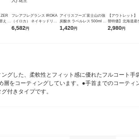
 ZER
フレアフレグランス IROKA
アイリスフーズ 富士山の強
【アウトレット】
替え メ
（イロカ） ネイキッドリリ
炭酸水 ラベルレス 500ml 1
替特価】北海道産
セット
ーの香り 柔軟剤 詰め替え 超
箱（24本入）
し 無洗米 5kg 1
6,582
1,420
2,980
円
円
円
王
特大 1200ml 1セット（5個
米 木徳神糧 オリ
入) 花王
ィングした、柔軟性とフィット感に優れたフルコート手
め層をコーティングしています。●手首までのコーティ
タグ付きタイプです。