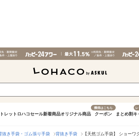
獲得はこちら
レ
トレット
ロハコセール
新着商品
オリジナル商品
クーポン
まとめ割
キ
背抜き手袋・ゴム張り手袋
背抜き手袋
【天然ゴム手袋】 ショーワグロ