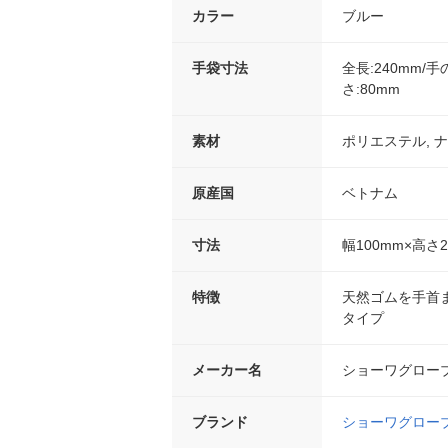
カラー
ブルー
手袋寸法
全長:240mm/
さ:80mm
素材
ポリエステル, ナ
原産国
ベトナム
寸法
幅100mm×高さ2
特徴
天然ゴムを手首
タイプ
メーカー名
ショーワグロー
ブランド
ショーワグロー