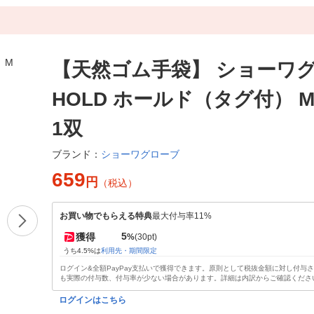
【天然ゴム手袋】 ショーワ
HOLD ホールド（タグ付） M 
1双
ショーワグローブ
ブランド：
659
円
（税込）
お買い物でもらえる特典
最大付与率11%
5
獲得
%
(30pt)
うち4.5%は
利用先・期間限定
ログイン&全額PayPay支払いで獲得できます。原則として税抜金額に対し付与
も実際の付与数、付与率が少ない場合があります。詳細は内訳からご確認くださ
ログインはこちら