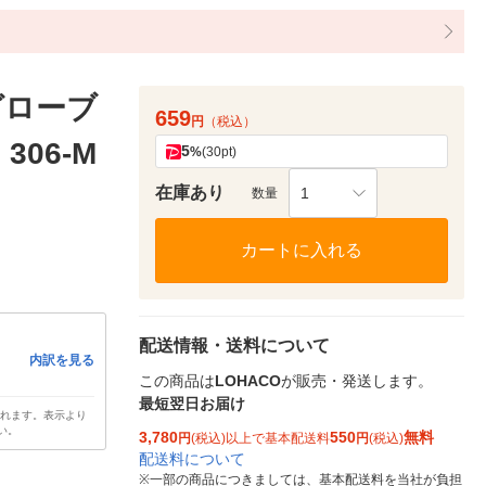
グローブ
659
円
（税込）
306-M
5
%
(30pt)
在庫あり
1
数量
カートに入れる
配送情報・送料について
内訳を見る
この商品は
LOHACO
が販売・発送します。
最短翌日お届け
されます。表示より
い。
3,780
550
無料
円
(税込)以上で基本配送料
円
(税込)
配送料について
※
一部の商品につきましては、基本配送料を当社が負担