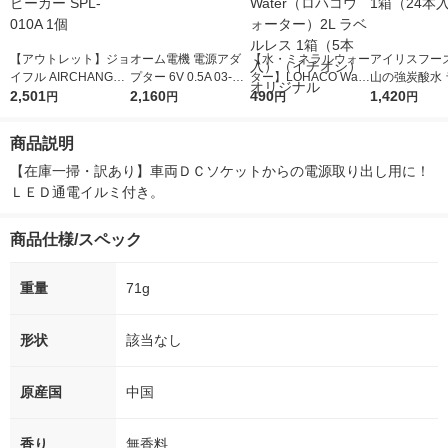
【アウトレット】ジョ
オーム電機 電源アダ
【水・ミネラルウォー
アイリスフーズ
イフル AIRCHANGE 1
プター 6V 0.5A 03-61
ター】LOHACO Wate
山の強炭酸水 
0スピーカー SPL-010
2,501
79 1個
2,160
r（ロハコウォータ
490
レス 500ml 1
1,420
円
円
円
円
A 1個
ー）2L ラベルレス 1
本入）
箱（5本入）（イチオ
商品説明
シ） オリジナル
【在庫一掃・訳あり】車両ＤＣソケットからの電源取り出し用に！
ＬＥＤ通電イルミ付き。
商品仕様/スペック
重量
71g
形状
該当なし
原産国
中国
香り
無香料