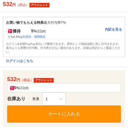
532
円
（税込）
アウトレット
お買い物でもらえる特典
最大付与率7%
内訳を見る
5
獲得
%
(22pt)
うち4.5%は
利用先・期間限定
ログイン&全額PayPay支払いで獲得できます。原則として税抜金額に対し付与されます。
表示よりも実際の付与数、付与率が少ない場合があります。詳細は内訳からご確認くださ
い。
ログインはこちら
532
円
（税込）
アウトレット
5
%
(22pt)
在庫あり
1
数量
カートに入れる