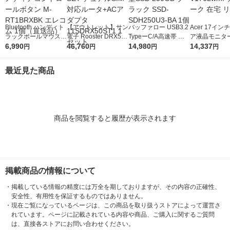
Bluetooth ハンディト
【アウトレット】サン
バッファロー USB3.2
Acer 17イ
ラックボールマウス R
電子 Rooster DRX500
TypeーC/A高速帯 ス
ア液晶モニター
elacon メディアコン
6,990
2-SET デュアルSIM対
46,760
ティック型SSD 250G
14,980
イト V176Lw
14,337
円
円
円
円
トロールボタン M-RT
応ルータ+ACアダプタ
B ブラック SSD-SDH
ワーク 在宅 
1BRXBK エレコム 1
11SDRX50ST1 1セッ
250U3-BA 1個
最近見た商品
個（直送品）
ト
商品を閲覧すると履歴が表示されます
掲載商品の情報について
・
掲載している情報の精度には万全を期しておりますが、その内容の正確性、
安全性、有用性を保証するものではありません。
・
現在ご覧になっているページは、この商品を取り扱うストアによって運営さ
れています。ページに記載されている内容や商品、ご購入に関するご質問
は、直接各ストアにお問い合わせください。