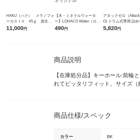
HAKU（ハク） メラノフォ
【水・ミネラルウォータ
アタックゼロ（Attack
ーカスＩＶ 45ｇ 資生
ー】LOHACO Water（ロハ
O) ドラム式専用 詰め
堂 おまけ付き
コウォーター）2L ラベルレ
ガジャンボ 2300g 1
11,000
490
5,820
円
円
円
ス 1箱（5本入）（イチオ
（2個入) 洗濯洗剤 花
シ） オリジナル
商品説明
【在庫処分品】キーホール:前輪
れてピッタリフィット。サイズ（約）:長
商品仕様/スペック
カラー
BK