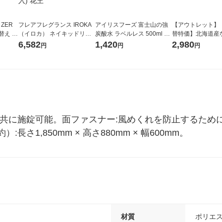
 ZER
フレアフレグランス IROKA
アイリスフーズ 富士山の強
【アウトレット】
替え メ
（イロカ） ネイキッドリリ
炭酸水 ラベルレス 500ml 1
替特価】北海道産
セット
ーの香り 柔軟剤 詰め替え 超
箱（24本入）
し 無洗米 5kg 1
6,582
1,420
2,980
円
円
円
王
特大 1200ml 1セット（5個
米 木徳神糧 オリ
入) 花王
と共に施錠可能。面ファスナー:風めくれを防止するため
さ1,850mm × 高さ880mm × 幅600mm。
材質
ポリエ