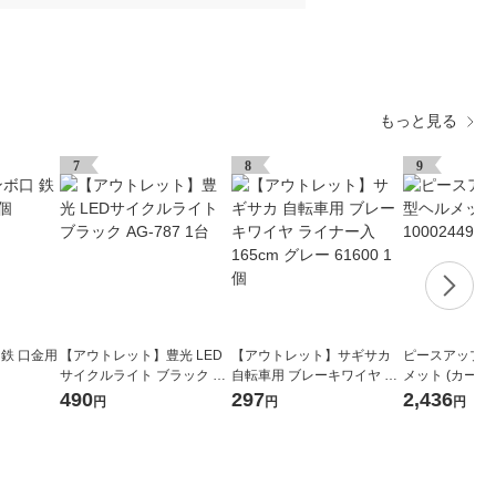
もっと見る
7
8
9
 鉄 口金用
【アウトレット】豊光 LED
【アウトレット】サギサカ
ピースアップ 
サイクルライト ブラック AG
自転車用 ブレーキワイヤ ラ
メット (カーキ) 
-787 1台
イナー入 165cm グレー 616
H 1個
490
297
2,436
円
円
円
00 1個