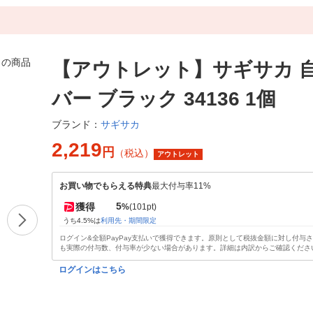
【アウトレット】サギサカ 
バー ブラック 34136 1個
サギサカ
ブランド：
2,219
円
（税込）
アウトレット
お買い物でもらえる特典
最大付与率11%
5
獲得
%
(101pt)
うち4.5%は
利用先・期間限定
ログイン&全額PayPay支払いで獲得できます。原則として税抜金額に対し付与
も実際の付与数、付与率が少ない場合があります。詳細は内訳からご確認くださ
ログインはこちら