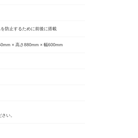
れを防止するために前後に搭載
50mm × 高さ880mm × 幅600mm
カ
カ
ださい。