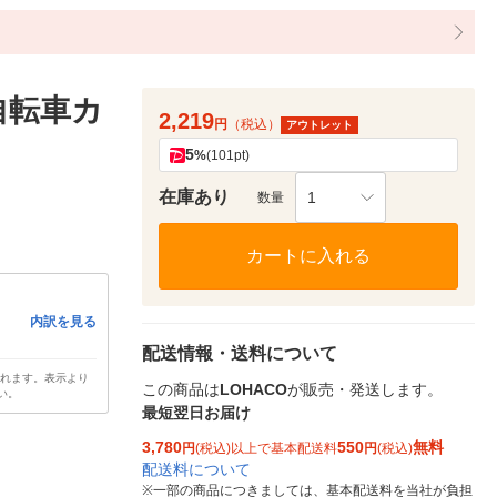
自転車カ
2,219
円
（税込）
アウトレット
5
%
(101pt)
在庫あり
1
数量
カートに入れる
内訳を見る
配送情報・送料について
されます。表示より
この商品は
LOHACO
が販売・発送します。
い。
最短翌日お届け
3,780
550
無料
円
(税込)以上で基本配送料
円
(税込)
配送料について
※
一部の商品につきましては、基本配送料を当社が負担