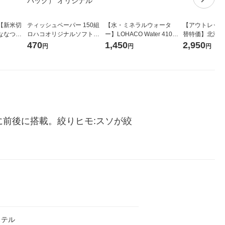
【新米切
ティッシュペーパー 150組
【水・ミネラルウォータ
【アウトレット
ななつぼ
ロハコオリジナルソフトパ
ー】LOHACO Water 410ml
替特価】北海道
袋 令和7年産
ックティッシュ フィオナ オ
1箱（20本入）ラベルレス
し 精白米 5kg
470
1,450
2,950
円
円
円
ジナル
リジナル 1セット（10個：
（イチオシ） オリジナル
米 木徳神糧 オ
5個入×2パック） オリジナ
ル
に前後に搭載。絞りヒモ:スソが絞
ステル