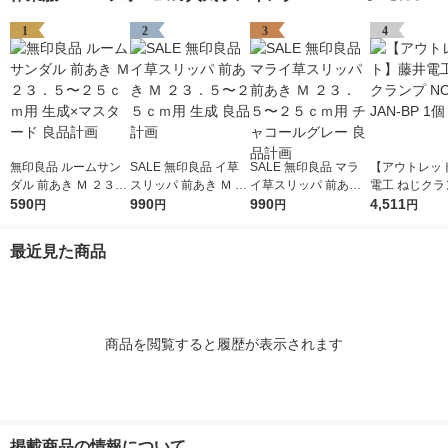
1
2
3
4
無印良品 ルームサン
SALE 無印良品 イ草
SALE 無印良品 マラ
【アウトレッ
ダル 前あき Ｍ ２３．
スリッパ 前あき Ｍ ２
イ草スリッパ 前あき
電工 ねじクラ
５〜２５ｃｍ用 生成×
590
３．５〜２５ｃｍ用
990
Ｍ ２３．５〜２５ｃ
990
-43-JAN-BP 
4,511
円
円
円
円
マスタード 良品計画
生成 良品計画
ｍ用 チャコールグレ
ー 良品計画
最近見た商品
商品を閲覧すると履歴が表示されます
掲載商品の情報について