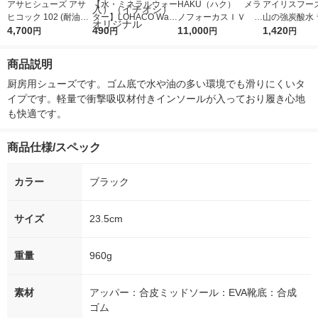
アサヒシューズ アサ
【水・ミネラルウォー
HAKU（ハク） メラ
アイリスフーズ
ヒコック 102 (耐油性)
ター】LOHACO Wate
ノフォーカスＩＶ 4
山の強炭酸水 
黒 25.5Cm SKT3508
4,700
r（ロハコウォータ
490
5ｇ 資生堂 おまけ
11,000
レス 500ml 1
1,420
円
円
円
円
1足
ー）2L ラベルレス 1
付き
本入）
箱（5本入）（イチオ
商品説明
シ） オリジナル
厨房用シューズです。ゴム底で水や油の多い環境でも滑りにくいタ
イプです。軽量で衝撃吸収材付きインソールが入っており履き心地
も快適です。
商品仕様/スペック
カラー
ブラック
サイズ
23.5cm
重量
960g
素材
アッパー：合皮ミッドソール：EVA靴底：合成
ゴム