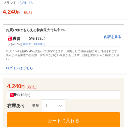
ブランド：
弘進ゴム
4,240
円
（税込）
お買い物でもらえる特典
最大付与率7%
内訳を見る
5
獲得
%
(193pt)
うち4.5%は
利用先・期間限定
ログイン&全額PayPay支払いで獲得できます。原則として税抜金額に対し付与されます。
表示よりも実際の付与数、付与率が少ない場合があります。詳細は内訳からご確認くださ
い。
ログインはこちら
4,240
円
（税込）
5
%
(193pt)
在庫あり
1
数量
カートに入れる