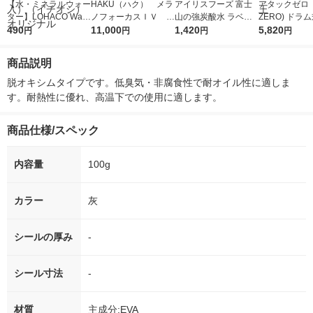
【水・ミネラルウォー
HAKU（ハク） メラ
アイリスフーズ 富士
アタックゼロ（A
ター】LOHACO Wate
ノフォーカスＩＶ 4
山の強炭酸水 ラベル
ZERO) ドラ
r（ロハコウォータ
490
5ｇ 資生堂 おまけ
11,000
レス 500ml 1箱（24
1,420
詰め替え メガ
5,820
円
円
円
円
ー）2L ラベルレス 1
付き
本入）
ボ 2300g 1
箱（5本入）（イチオ
個入) 洗濯洗剤
商品説明
シ） オリジナル
脱オキシムタイプです。低臭気・非腐食性で耐オイル性に適しま
す。耐熱性に優れ、高温下での使用に適します。
商品仕様/スペック
内容量
100g
カラー
灰
シールの厚み
-
シール寸法
-
材質
主成分:EVA