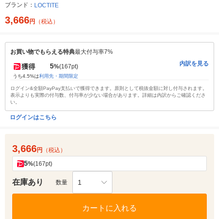
ブランド：
LOCTITE
3,666
円
（税込）
お買い物でもらえる特典
最大付与率7%
内訳を見る
5
獲得
%
(167pt)
うち4.5%は
利用先・期間限定
ログイン&全額PayPay支払いで獲得できます。原則として税抜金額に対し付与されます。
表示よりも実際の付与数、付与率が少ない場合があります。詳細は内訳からご確認くださ
い。
ログインはこちら
3,666
円
（税込）
5
%
(167pt)
在庫あり
1
数量
カートに入れる