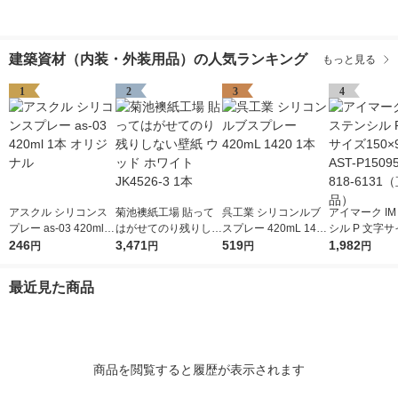
建築資材（内装・外装用品）の人気ランキング
もっと見る
1
2
3
4
アスクル シリコンス
菊池襖紙工場 貼って
呉工業 シリコンルブ
アイマーク IM
プレー as-03 420ml 1
はがせてのり残りしな
スプレー 420mL 1420
シル P 文字サ
本 オリジナル
246
い壁紙 ウッド ホワイ
3,471
1本
519
×95mm AST-P
1,982
円
円
円
円
ト JK4526-3 1本
1枚 818-61
品）
最近見た商品
商品を閲覧すると履歴が表示されます