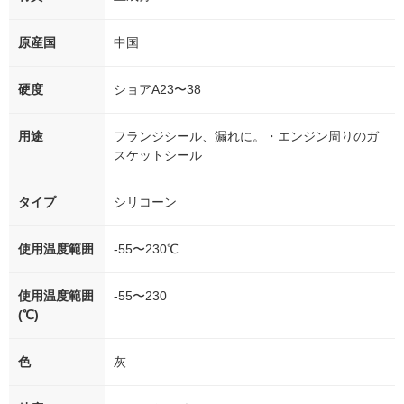
原産国
中国
硬度
ショアA23〜38
用途
フランジシール、漏れに。・エンジン周りのガ
スケットシール
タイプ
シリコーン
使用温度範囲
-55〜230℃
使用温度範囲
-55〜230
(℃)
色
灰