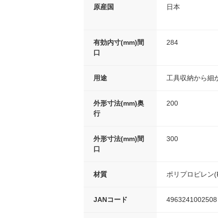
原産国
日本
有効内寸(mm)間
284
口
用途
工具収納から細
外形寸法(mm)奥
200
行
外形寸法(mm)間
300
口
材質
ポリプロピレン(P
JANコード
4963241002508