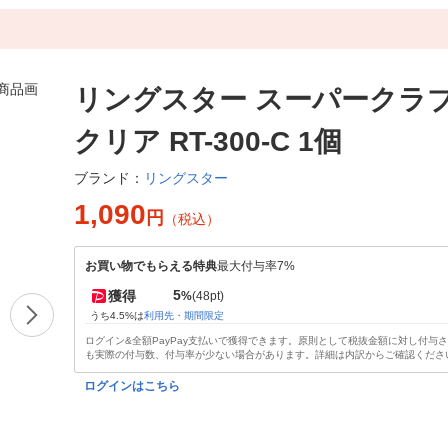
リングスター スーパークラ
クリア RT-300-C 1個
リングスター
ブランド：
1,090
円
（税込）
お買い物でもらえる特典
最大付与率7%
5
獲得
%
(48pt)
うち4.5%は
利用先・期間限定
ログイン&全額PayPay支払いで獲得できます。原則として税抜金額に対し付与
も実際の付与数、付与率が少ない場合があります。詳細は内訳からご確認くださ
ログインはこちら