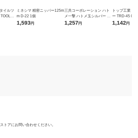
スタイルツ
ミネシマ 精密ニッパー125m
三共コーポレーション ハト
トップ工業 コ
 TOOL）
m D-22 1個
メ一撃 ハトメ玉シルバー 1
ー TRD-45 040
0 GK-1
袋(10組入) 2500HP-SSL
1,593
1,257
1,142
円
円
円
）
ストアにお問い合わせください。