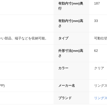
有効内寸(mm)奥
187
行
有効内寸(mm)高
33
さ
かい部品、端子などを収納可能。
タイプ
可動仕
外形寸法(mm)高
62
さ
カラー
クリア
P)
メーカー名
リング
ブランド
リング