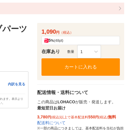
ブパーツ
1,090
円
（税込）
5
%
(48pt)
在庫あり
1
数量
カートに入れる
内訳を見る
配送情報・送料について
されます。表示より
この商品は
LOHACO
が販売・発送します。
い。
最短翌日お届け
3,780
550
無料
円
(税込)以上で基本配送料
円
(税込)
配送料について
※
一部の商品につきましては、基本配送料を当社が負担