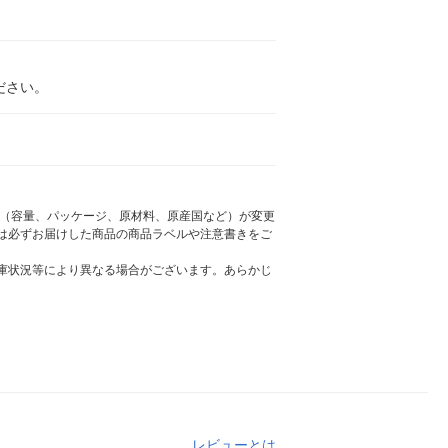
ださい。
様（容量、パッケージ、原材料、原産国など）が変更
は必ずお届けした商品の商品ラベルや注意書きをご
庫状況等により異なる場合がございます。あらかじ
レビューとは