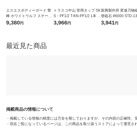
エスエスボディーガード 警
トラスコ中山 管用タップ SK
新興製作所 変速刃物
棒 ホワイトウルフ スチール
S・PF1/2 T-KN-PF1/2 1本 4
替砥石 #6000 STD-1
17インチ ブラック LCH-604
80-6662
9,380
3,966
3,941
円
円
円
-BK-H 1本
最近見た商品
掲載商品の情報について
・
掲載している情報の精度には万全を期しておりますが、その内容の正確性、
・
現在ご覧になっているページは、この商品を取り扱うストアによって運営さ