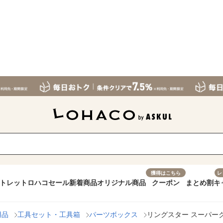
獲得はこちら
レ
トレット
ロハコセール
新着商品
オリジナル商品
クーポン
まとめ割
キ
用品
工具セット・工具箱
パーツボックス
リングスター スーパークラ