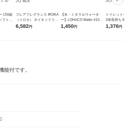
 150組
フレアフレグランス IROKA
【水・ミネラルウォータ
トイレットペー
ソフトパ
（イロカ） ネイキッドリリ
ー】LOHACO Water 410ml
3倍長持ち 6ロール 75
ィオナ オ
ーの香り 柔軟剤 詰め替え 超
1箱（20本入）ラベルレス
紙配合 スコッ
6,582
1,450
1,376
円
円
円
（10個：
特大 1200ml 1セット（5個
（イチオシ） オリジナル
パック 1セット
 オリジナ
入) 花王
ロール入）花の
機能付です。
-C