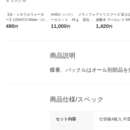
【水・ミネラルウォータ
HAKU（ハク） メラノフォ
アイリスフーズ 富士
ー】LOHACO Water（ロハ
ーカスＩＶ 45ｇ 資生
炭酸水 ラベルレス 500
コウォーター）2L ラベルレ
堂 おまけ付き
箱（24本入）
490
11,000
1,420
円
円
円
ス 1箱（5本入）（イチオ
シ） オリジナル
商品説明
蝶番、バックルはオール別部品を
商品仕様/スペック
セット内容
仕切板4枚入,中