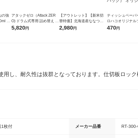
山の強
アタックゼロ（Attack ZER
【アウトレット】【新米切
ティッシュペーパー
ml 1
O) ドラム式専用 詰め替え メ
替特価】北海道産ななつぼ
ロハコオリジナル
ガジャンボ 2300g 1セット
し 無洗米 5kg 1袋 令和7年産
ックティッシュ フ
5,820
2,980
470
円
円
円
（2個入) 洗濯洗剤 花王
米 木徳神糧 オリジナル
リジナル 1セット
5個入×2パック）
ル
使用し、耐久性は抜群となっております。仕切板ロック
皿1枚付
メーカー品番
RT-300