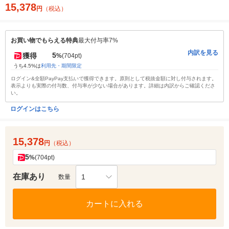
15,378
円
（税込）
お買い物でもらえる特典
最大付与率7%
内訳を見る
5
獲得
%
(704pt)
うち4.5%は
利用先・期間限定
ログイン&全額PayPay支払いで獲得できます。原則として税抜金額に対し付与されます。
表示よりも実際の付与数、付与率が少ない場合があります。詳細は内訳からご確認くださ
い。
ログインはこちら
15,378
円
（税込）
5
%
(704pt)
在庫あり
1
数量
カートに入れる