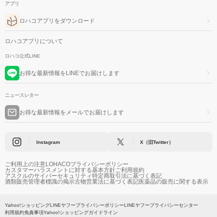
アプリ
ロハコアプリをダウンロード
ロハコアプリについて
ロハコ公式LINE
お得な最新情報をLINEでお届けします
ニュースレター
お得な最新情報をメールでお届けします
Instagram
X（旧Twitter）
ご利用上の注意
LOHACOプライバシーポリシー
カスタマーハラスメントに対する基本方針
ご利用規約
アスクルのサイバーセキュリティ
特定商取引法に基づく表記
酒類販売管理者標識の掲示
古物営業法に基づく表記
医薬品の販売に関する表示
Yahoo!ショッピング
LINEヤフープライバシーポリシー
LINEヤフープライバシーセンター
利用規約
免責事項
Yahoo!ショッピングガイドライン