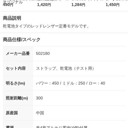
r（ロハコウォータ
490
レス 500ml 1箱（24
1,420
ウ） by BLACK無糖 5
1,284
r 410ml 1箱
1,450
円
円
円
円
ー）2L ラベルレス 1
本入）
00ml 1セット（6本）
入）ラベルレ
箱（5本入）（イチオ
オシ） オリジ
商品説明
シ） オリジナル
乾電池タイプのレッドレンザー定番モデルです。
商品仕様/スペック
メーカー品番
502180
セット内容
ストラップ、乾電池（テスト用）
明るさ(lm)
パワー：450 / ミドル：250 / ロー：40
照射距離(m)
300
原産国
中国
電源
単4形アルカリ電池(4個)付属