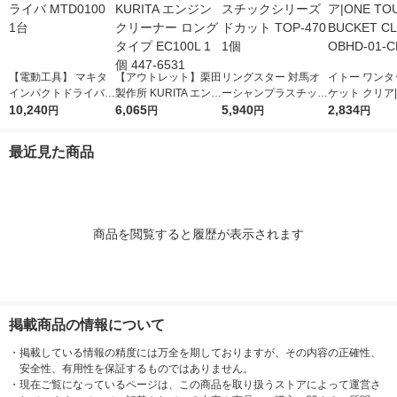
【電動工具】 マキタ
【アウトレット】栗田
リングスター 対馬オ
イトー ワンタ
インパクトドライバ
製作所 KURITA エンジ
ーシャンプラスチック
ケット クリア|
MTD0100 1台
10,240
ンクリーナー ロング
6,065
シリーズ ドカット TO
5,940
OUCH BUCKE
2,834
円
円
円
円
タイプ EC100L 1個 4
P-470 1個
AR OBHD-01
47-6531
最近見た商品
商品を閲覧すると履歴が表示されます
掲載商品の情報について
・
掲載している情報の精度には万全を期しておりますが、その内容の正確性、
安全性、有用性を保証するものではありません。
・
現在ご覧になっているページは、この商品を取り扱うストアによって運営さ