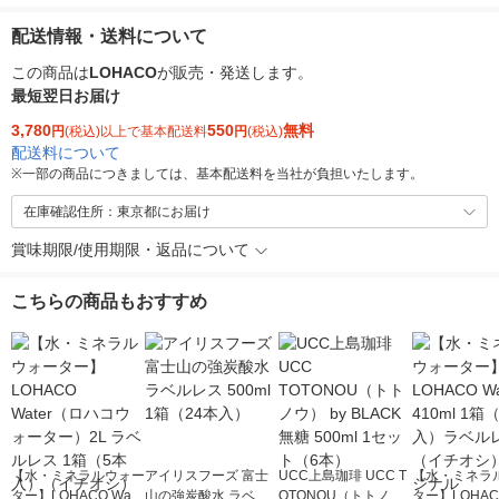
配送情報・送料について
この商品は
LOHACO
が販売・発送します。
最短翌日お届け
3,780
550
無料
円
(税込)以上で基本配送料
円
(税込)
配送料について
※
一部の商品につきましては、基本配送料を当社が負担いたします。
在庫確認住所：東京都にお届け
賞味期限/使用期限・返品について
こちらの商品もおすすめ
【水・ミネラルウォー
アイリスフーズ 富士
UCC上島珈琲 UCC T
【水・ミネラ
ター】LOHACO Wate
山の強炭酸水 ラベル
OTONOU（トトノ
ター】LOHACO