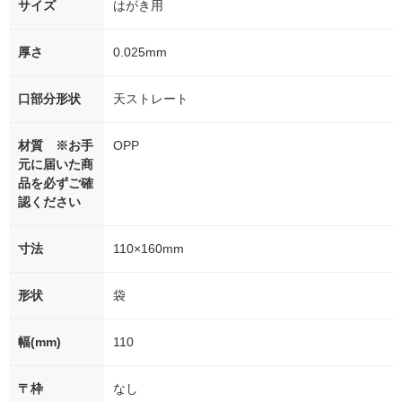
サイズ
はがき用
厚さ
0.025mm
口部分形状
天ストレート
材質 ※お手
OPP
元に届いた商
品を必ずご確
認ください
寸法
110×160mm
形状
袋
幅(mm)
110
〒枠
なし