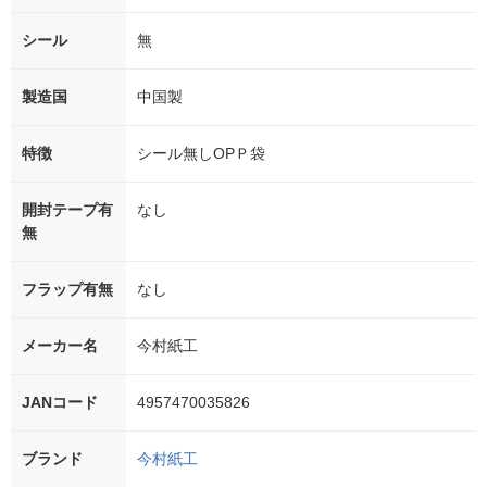
シール
無
製造国
中国製
特徴
シール無しOPＰ袋
開封テープ有
なし
無
フラップ有無
なし
メーカー名
今村紙工
JANコード
4957470035826
ブランド
今村紙工