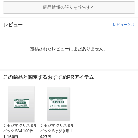
商品情報の誤りを報告する
レビュー
レビューとは
投稿されたレビューはまだありません。
この商品と関連するおすすめPRアイテム
シモジマ クリスタル
シモジマ クリスタル
パック SA4 100枚入 6
パック Sはがき用 100
739200 1袋(100枚入)
1,160
枚入 6751700 1袋(10
427
円
円