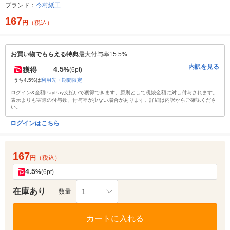
ブランド：
今村紙工
167
円
（税込）
お買い物でもらえる特典
最大付与率15.5%
内訳を見る
4.5
獲得
%
(6pt)
うち4.5%は
利用先・期間限定
ログイン&全額PayPay支払いで獲得できます。原則として税抜金額に対し付与されます。
表示よりも実際の付与数、付与率が少ない場合があります。詳細は内訳からご確認くださ
い。
ログインはこちら
167
円
（税込）
4.5
%
(6pt)
在庫あり
1
数量
カートに入れる