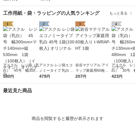
0枚入)
工作用紙・袋・ラッピングの人気ランキング
もっと見る
1
2
3
4
アスクル レジ袋（乳
アスクル レジ袋エコ
岩谷マテリアル アイ
アスクル レ
白） 45号 幅300m
ノミータイプ 乳白 45
ラップ家庭用60枚入
白） 30号 幅
m×マチ140mm×縦53
580
号 1袋(100枚入) オリ
479
り I-WRAP-HT 1個
207
m×マチ130m
423
円
円
円
円
0mm 1袋（100枚
ジナル
0mm 1袋（1
入）（イチオシ） オ
入） オリジ
最近見た商品
リジナル
商品を閲覧すると履歴が表示されます